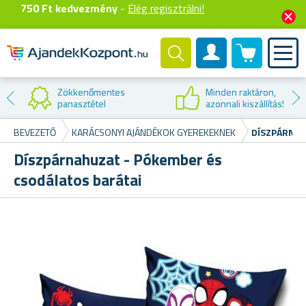
750 Ft kedvezmény
-
Elég regisztrálni!
0 termék
Felhasználók fiók
ökkenőmentes
Minden raktáron,
nasztétel
azonnali kiszállítás!
BEVEZETŐ
KARÁCSONYI AJÁNDÉKOK GYEREKEKNEK
DÍSZPÁRNAH
Díszpárnahuzat - Pókember és
csodálatos barátai