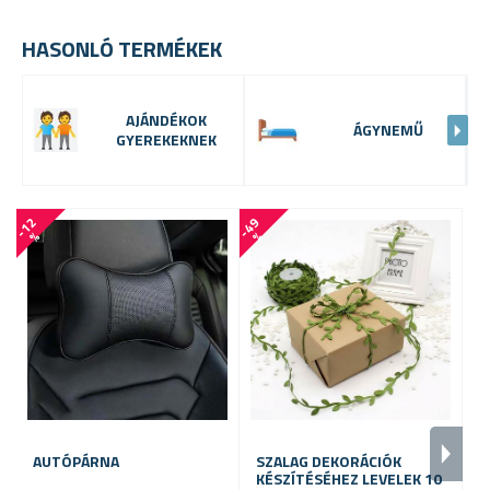
HASONLÓ TERMÉKEK
AJÁNDÉKOK
ÁGYNEMŰ
GYEREKEKNEK
-
1
2
-
4
9
-
3
8
%
%
AUTÓPÁRNA
SZALAG DEKORÁCIÓK
KÉSZÍTÉSÉHEZ LEVELEK 10