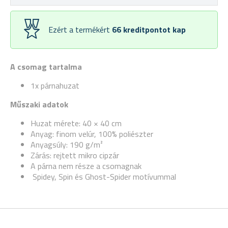
Ezért a termékért
66
kreditpontot kap
A csomag tartalma
1x párnahuzat
Műszaki adatok
Huzat mérete: 40 × 40 cm
Anyag: finom velúr, 100% poliészter
Anyagsúly: 190 g/m²
Zárás: rejtett mikro cipzár
A párna nem része a csomagnak
Spidey, Spin és Ghost-Spider motívummal