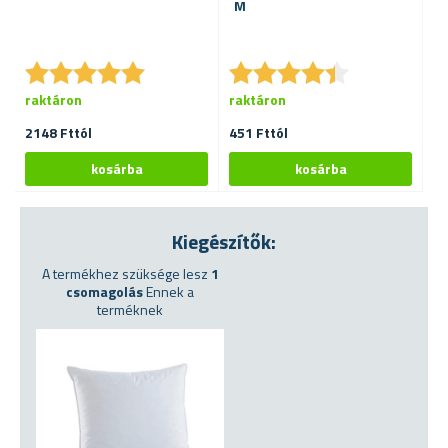
M
F
R
★
★
★
★
★
★
★
★
★
★
★
★
★
★
★
★
★
★
★
★
raktáron
raktáron
ra
2148 Fttól
451 Fttól
88
Kiegészítők:
A termékhez szüksége lesz
1
csomagolás
Ennek a
terméknek