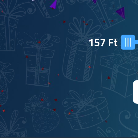
157
Ft