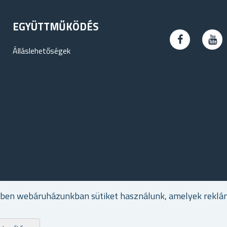
EGYÜTTMŰKÖDÉS
Álláslehetőségek
ében webáruházunkban sütiket használunk, amelyek reklá