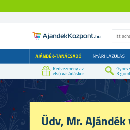
AJÁNDÉK-TANÁCSADÓ
NYÁRI LAZULÁS
Kedvezmény az
Gyors 
első vásárláskor
3 gom
Üdv, Mr. Ajándék 