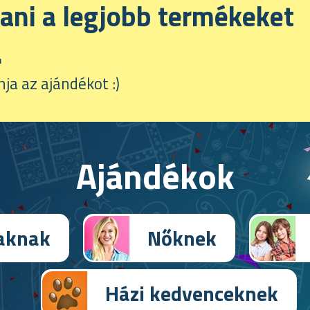
ani a legjobb termékeket
.
ja az ajándékot :)
Ajándékok
iaknak
Nőknek
Házi kedvenceknek