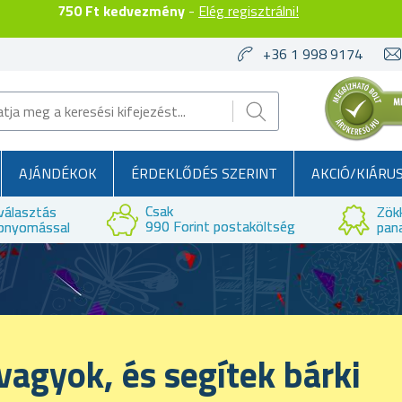
750 Ft kedvezmény
-
Elég regisztrálni!
+36 1 998 9174
AJÁNDÉKOK
ÉRDEKLŐDÉS SZERINT
AKCIÓ/KIÁRU
Csak
választás
Zök
990 Forint postaköltség
bnyomással
pan
vagyok, és segítek bárki