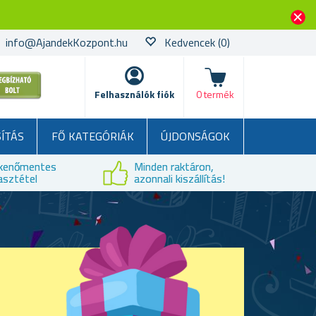
info@AjandekKozpont.hu
Kedvencek
(0)
kosár
Felhasználók fiók
0 termék
SÍTÁS
FŐ KATEGÓRIÁK
ÚJDONSÁGOK
kenőmentes
Minden raktáron,
asztétel
azonnali kiszállítás!