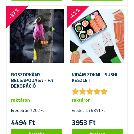
-37 %
-42 %
BOSZORKÁNY
VIDÁM ZOKNI - SUSHI
BECSAPÓDÁSA - FA
KÉSZLET
DEKORÁCIÓ
★
★
★
★
★
★
★
★
★
★
raktáron
raktáron
Eredeti ár: 7202 Ft
Eredeti ár: 6841 Ft
4494 Ft
3953 Ft