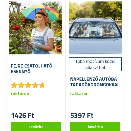
Több motívum közül
FEJRE CSATOLHATÓ
választhat
ESERNYŐ
NAPELLENZŐ AUTÓBA
★
★
★
★
★
★
★
★
★
★
TAPADÓKORONGOKKAL
raktáron
raktáron
1426 Ft
5397 Ft