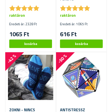
★
★
★
★
★
★
★
★
★
★
★
★
★
★
★
★
★
★
★
★
raktáron
raktáron
Eredeti ár: 2328 Ft
Eredeti ár: 1065 Ft
1065 Ft
616 Ft
-42 %
-50 %
ZOKNI - NINCS
ANTISTRESSZ