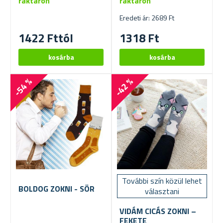
raktáron
raktáron
Eredeti ár: 2689 Ft
1422 Fttól
1318 Ft
-54 %
-42 %
További szín közül lehet
BOLDOG ZOKNI - SÖR
választani
VIDÁM CICÁS ZOKNI –
FEKETE