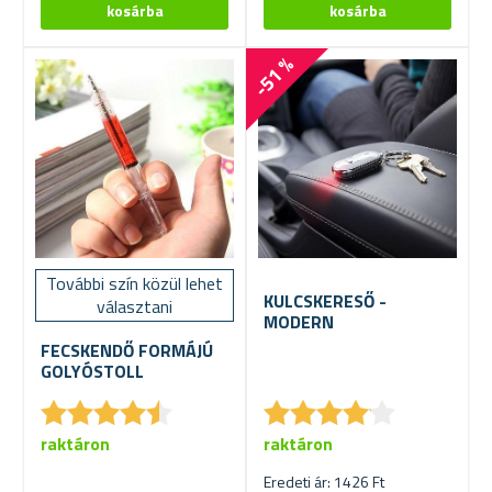
-51 %
További szín közül lehet
KULCSKERESŐ -
választani
MODERN
FECSKENDŐ FORMÁJÚ
GOLYÓSTOLL
★
★
★
★
★
★
★
★
★
★
★
★
★
★
★
★
★
★
★
★
raktáron
raktáron
Eredeti ár: 1426 Ft