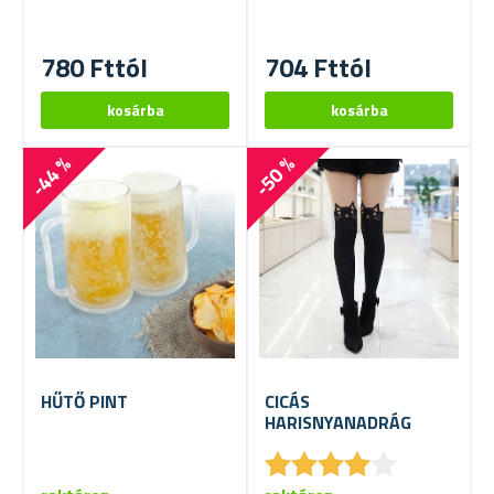
780 Fttól
704 Fttól
-44 %
-50 %
HŰTŐ PINT
CICÁS
HARISNYANADRÁG
★
★
★
★
★
★
★
★
★
★