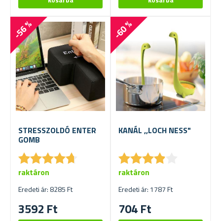
-56 %
-60 %
STRESSZOLDÓ ENTER
KANÁL ,,LOCH NESS"
GOMB
★
★
★
★
★
★
★
★
★
★
★
★
★
★
★
★
★
★
★
★
raktáron
raktáron
Eredeti ár: 8285 Ft
Eredeti ár: 1787 Ft
3592 Ft
704 Ft