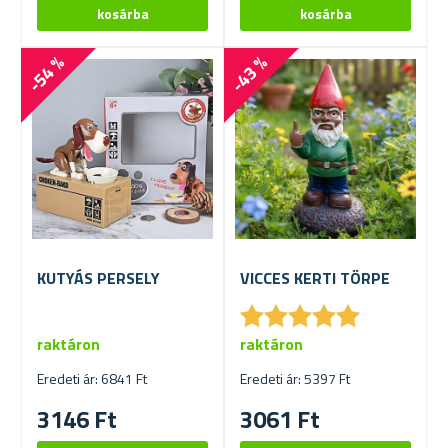
-54 %
-43 %
KUTYÁS PERSELY
VICCES KERTI TÖRPE
★
★
★
★
★
★
★
★
★
★
raktáron
raktáron
Eredeti ár: 6841 Ft
Eredeti ár: 5397 Ft
3146 Ft
3061 Ft