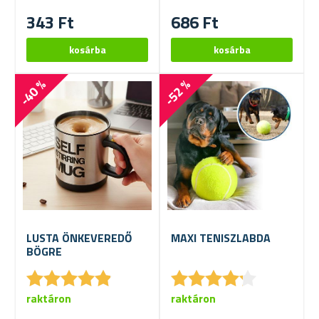
343 Ft
686 Ft
-40 %
-52 %
LUSTA ÖNKEVEREDŐ
MAXI TENISZLABDA
BÖGRE
★
★
★
★
★
★
★
★
★
★
★
★
★
★
★
★
★
★
★
★
raktáron
raktáron