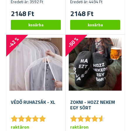
Eredeti ár: 3592 Ft
Eredeti ár: 4494 Ft
2148 Ft
2148 Ft
-42 %
-50 %
VÉDŐ RUHAZSÁK - XL
ZOKNI - HOZZ NEKEM
EGY SÖRT
★
★
★
★
★
★
★
★
★
★
★
★
★
★
★
★
★
★
★
★
raktáron
raktáron