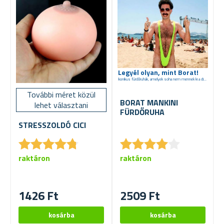
Legyél olyan, mint Borat!
Ikonikus fürdőruhák, amelyek soha nem mennek ki a divatból
További méret közül
BORAT MANKINI
lehet választani
FÜRDŐRUHA
STRESSZOLDÓ CICI
★
★
★
★
★
★
★
★
★
★
★
★
★
★
★
★
★
★
★
★
raktáron
raktáron
1426 Ft
2509 Ft