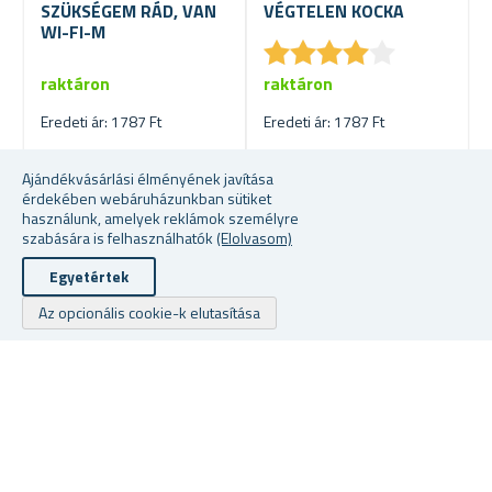
SZÜKSÉGEM RÁD, VAN
VÉGTELEN KOCKA
WI-FI-M
★
★
★
★
★
★
★
★
★
★
raktáron
raktáron
Eredeti ár: 1787 Ft
Eredeti ár: 1787 Ft
1029 Ft
884 Ft
Ajándékvásárlási élményének javítása
érdekében webáruházunkban sütiket
használunk, amelyek reklámok személyre
szabására is felhasználhatók
(Elolvasom)
-28 %
-69 %
Egyetértek
Az opcionális cookie-k elutasítása