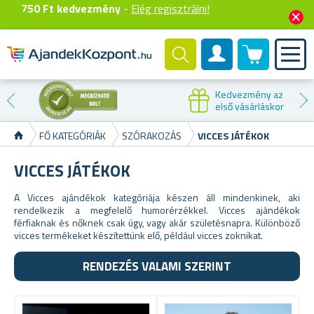
750 Ft kedvezmény
-
Elég regisztrálni!
0 termék
Felhasználók fiók
Kedvezmény az
első vásárláskor
FŐ KATEGÓRIÁK
SZÓRAKOZÁS
VICCES JÁTÉKOK
VICCES JÁTÉKOK
A Vicces ajándékok kategóriája készen áll mindenkinek, aki
rendelkezik a megfelelő humorérzékkel. Vicces ajándékok
férfiaknak és nőknek csak úgy, vagy akár születésnapra. Különböző
vicces termékeket készítettünk elő, például vicces zoknikat.
RENDEZÉS VALAMI SZERINT