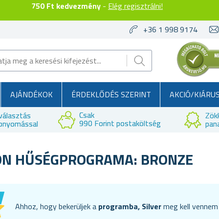
750 Ft kedvezmény
-
Elég regisztrálni!
+36 1 998 9174
AJÁNDÉKOK
ÉRDEKLŐDÉS SZERINT
AKCIÓ/KIÁRU
Csak
választás
Zök
990 Forint postaköltség
bnyomással
pan
ÖN HŰSÉGPROGRAMA: BRONZE
Ahhoz, hogy bekerüljek a
programba, Silver
meg kell venne