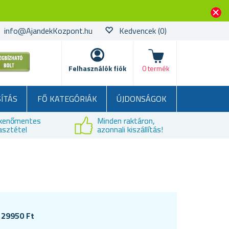
info@AjandekKozpont.hu
Kedvencek
(0)
kosár
Felhasználók fiók
0 termék
SÍTÁS
FŐ KATEGÓRIÁK
ÚJDONSÁGOK
kenőmentes
Minden raktáron,
asztétel
azonnali kiszállítás!
m
29950 Ft