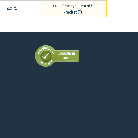
Tudok érvényesíteni 4000
40 %
kreditet (Ft)