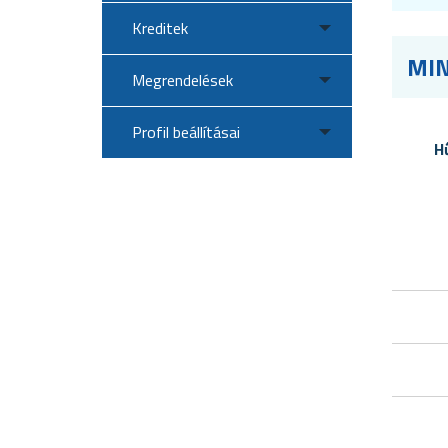
Kreditek
MIN
Megrendelések
Profil beállításai
H