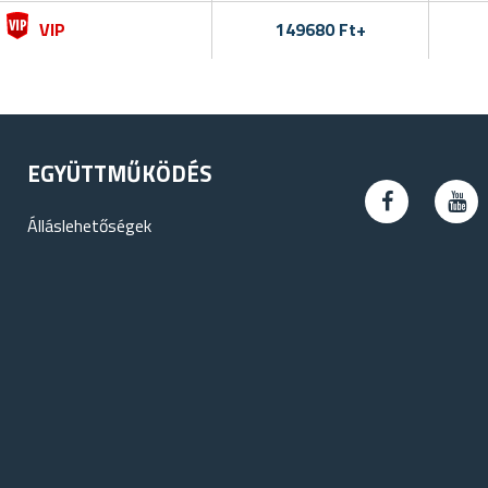
VIP
149680 Ft+
EGYÜTTMŰKÖDÉS
Álláslehetőségek