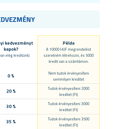
KEDVEZMÉNY
yi kedvezményt
Példa
kapok?
A 10000 HUF megrendelést
van elég kreditünk)
szeretném létrehozni, és 5000
kredit van a számlámon.
Nem tudok érvényesíteni
0 %
semmilyen kreditet
Tudok érvényesíteni 2000
20 %
kreditet (Ft)
Tudok érvényesíteni 3000
30 %
kreditet (Ft)
Tudok érvényesíteni 3500
35 %
kreditet (Ft)