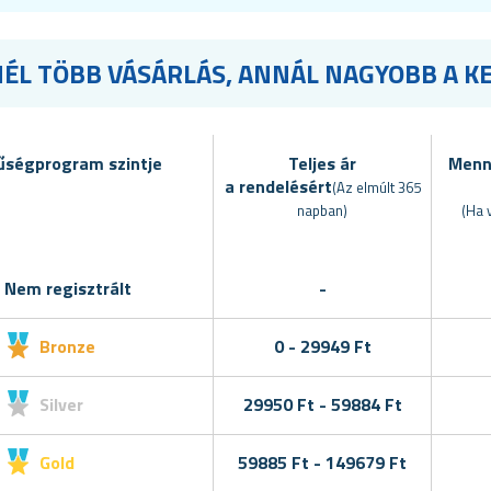
ÉL TÖBB VÁSÁRLÁS, ANNÁL NAGYOBB A 
űségprogram szintje
Teljes ár
Menn
a rendelésért
(Az elmúlt 365
napban)
(Ha 
Nem regisztrált
-
Bronze
0 - 29949 Ft
Silver
29950 Ft - 59884 Ft
Gold
59885 Ft - 149679 Ft