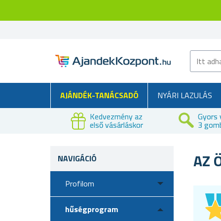
AJÁNDÉK-TANÁCSADÓ
NYÁRI LAZULÁS
Kedvezmény az
Gyors 
első vásárláskor
3 gom
AZ 
NAVIGÁCIÓ
Profilom
hűségprogram