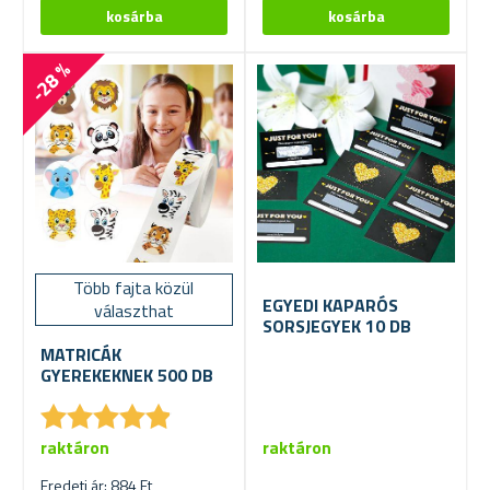
-28 %
Több fajta közül
EGYEDI KAPARÓS
választhat
SORSJEGYEK 10 DB
MATRICÁK
GYEREKEKNEK 500 DB
★
★
★
★
★
★
★
★
★
★
raktáron
raktáron
Eredeti ár: 884 Ft