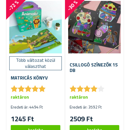
-72 %
-30 %
Több változat közül
CSILLOGÓ SZÍNEZŐK 15
választhat
DB
MATRICÁS KÖNYV
★
★
★
★
★
★
★
★
★
★
★
★
★
★
★
★
★
★
★
★
raktáron
raktáron
Eredeti ár: 4494 Ft
Eredeti ár: 3592 Ft
1245 Ft
2509 Ft