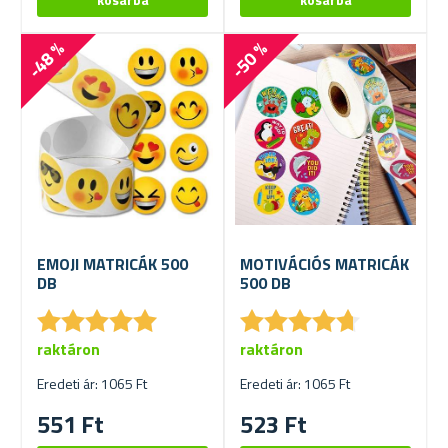
-48 %
-50 %
EMOJI MATRICÁK 500
MOTIVÁCIÓS MATRICÁK
DB
500 DB
★
★
★
★
★
★
★
★
★
★
★
★
★
★
★
★
★
★
★
★
raktáron
raktáron
Eredeti ár: 1065 Ft
Eredeti ár: 1065 Ft
551 Ft
523 Ft