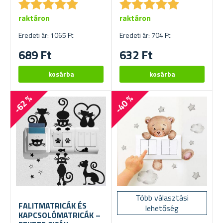
★
★
★
★
★
★
★
★
★
★
★
★
★
★
★
★
★
★
★
★
raktáron
raktáron
Eredeti ár: 1065 Ft
Eredeti ár: 704 Ft
689 Ft
632 Ft
-62 %
-40 %
Több választási
FALITMATRICÁK ÉS
lehetőség
KAPCSOLÓMATRICÁK –