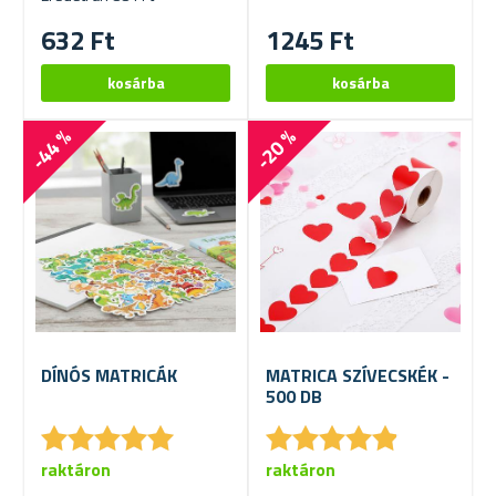
632 Ft
1245 Ft
-44 %
-20 %
DÍNÓS MATRICÁK
MATRICA SZÍVECSKÉK -
500 DB
★
★
★
★
★
★
★
★
★
★
★
★
★
★
★
★
★
★
★
★
raktáron
raktáron