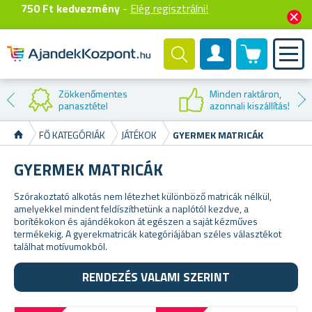
750 Ft kedvezmény
-
Elég regisztrálni!
0 termék
Felhasználók fiók
Zökkenőmentes
Minden raktáron,
panasztétel
azonnali kiszállítás!
FŐ KATEGÓRIÁK
JÁTÉKOK
GYERMEK MATRICÁK
GYERMEK MATRICÁK
Szórakoztató alkotás nem létezhet különböző matricák nélkül,
amelyekkel mindent feldíszíthetünk a naplótól kezdve, a
borítékokon és ajándékokon át egészen a saját kézműves
termékekig. A gyerekmatricák kategóriájában széles választékot
találhat motívumokból.
RENDEZÉS VALAMI SZERINT