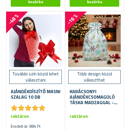
-48 %
-16 %
További szín közül lehet
Több design közül
választani
választhat
AJÁNDÉKDÍSZÍTŐ MASNI
KARÁCSONYI
SZALAG 10 DB
AJÁNDÉKCSOMAGOLÓ
TÁSKA MADZAGGAL -
★
★
★
★
★
★
★
★
★
★
51X39 CM
raktáron
raktáron
Eredeti ár: 884 Ft