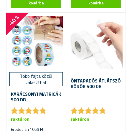
-40 %
Több fajta közül
ÖNTAPADÓS ÁTLÁTSZÓ
választhat
KÖRÖK 500 DB
KARÁCSONYI MATRICÁK
500 DB
★
★
★
★
★
★
★
★
★
★
★
★
★
★
★
★
★
★
★
★
raktáron
raktáron
Eredeti ár: 1065 Ft