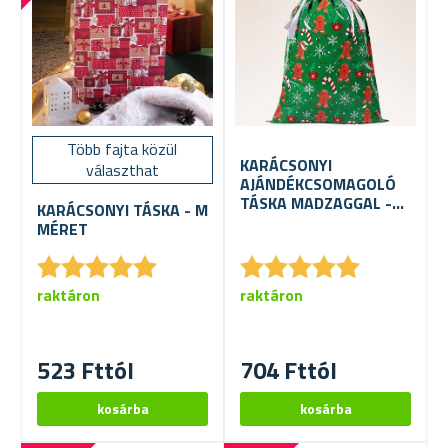
Több fajta közül
KARÁCSONYI
választhat
AJÁNDÉKCSOMAGOLÓ
TÁSKA MADZAGGAL -
KARÁCSONYI TÁSKA - M
42X29 CM
MÉRET
★
★
★
★
★
★
★
★
★
★
★
★
★
★
★
★
★
★
★
★
raktáron
raktáron
523 Fttól
704 Fttól