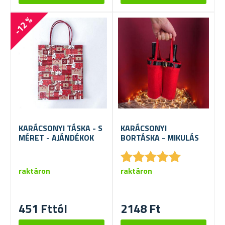
-12 %
KARÁCSONYI TÁSKA - S
KARÁCSONYI
MÉRET - AJÁNDÉKOK
BORTÁSKA - MIKULÁS
★
★
★
★
★
★
★
★
★
★
raktáron
raktáron
451 Fttól
2148 Ft