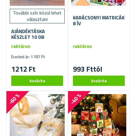
További szín közül lehet
KARÁCSONYI MATRICÁK
választani
8 ÍV
AJÁNDÉKTÁSKA
KÉSZLET 10 DB
raktáron
raktáron
Eredeti ár: 1787 Ft
1212 Ft
993 Fttól
-60 %
-40 %