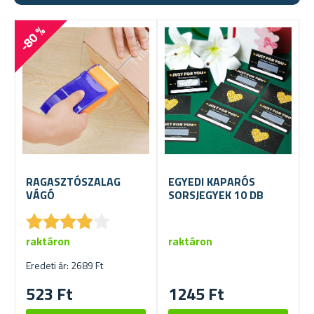
-80 %
RAGASZTÓSZALAG
EGYEDI KAPARÓS
VÁGÓ
SORSJEGYEK 10 DB
★
★
★
★
★
★
★
★
★
★
raktáron
raktáron
Eredeti ár: 2689 Ft
523 Ft
1245 Ft