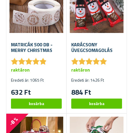
MATRICÁK 500 DB -
KARÁCSONY
MERRY CHRISTMAS
ÜVEGCSOMAGOLÁS
★
★
★
★
★
★
★
★
★
★
★
★
★
★
★
★
★
★
★
★
raktáron
raktáron
Eredeti ár: 1065 Ft
Eredeti ár: 1426 Ft
632 Ft
884 Ft
-8 %