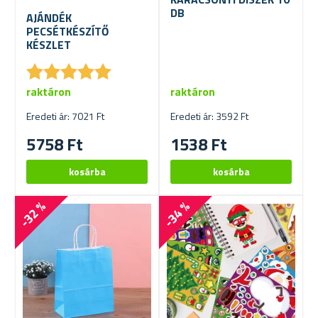
DB
AJÁNDÉK
PECSÉTKÉSZÍTŐ
KÉSZLET
★
★
★
★
★
★
★
★
★
★
raktáron
raktáron
Eredeti ár: 7021 Ft
Eredeti ár: 3592 Ft
5758 Ft
1538 Ft
-32 %
-34 %