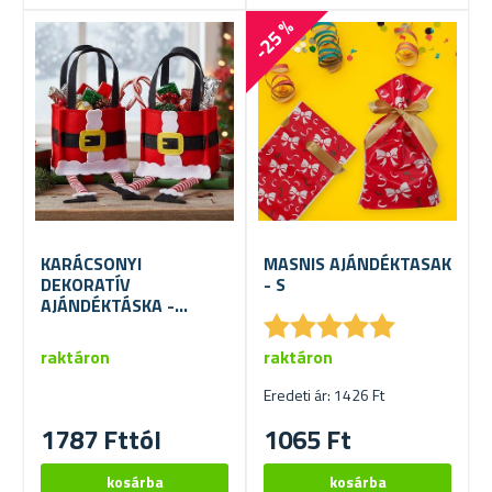
-25 %
KARÁCSONYI
MASNIS AJÁNDÉKTASAK
DEKORATÍV
- S
AJÁNDÉKTÁSKA -
★
★
★
★
★
★
★
★
★
★
MIKULÁS
raktáron
raktáron
Eredeti ár: 1426 Ft
1787 Fttól
1065 Ft