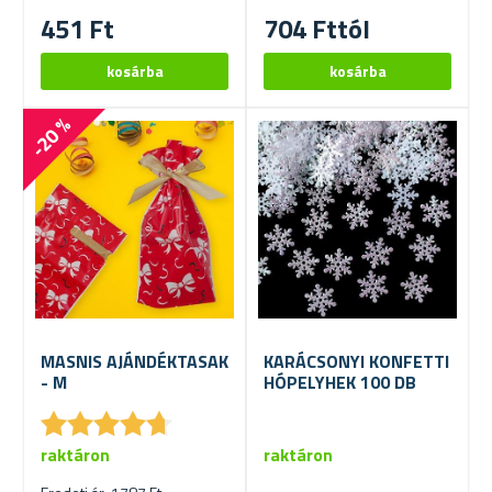
451 Ft
704 Fttól
-20 %
MASNIS AJÁNDÉKTASAK
KARÁCSONYI KONFETTI
- M
HÓPELYHEK 100 DB
★
★
★
★
★
★
★
★
★
★
raktáron
raktáron