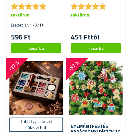
★
★
★
★
★
★
★
★
★
★
★
★
★
★
★
★
★
★
★
★
raktáron
raktáron
Eredeti ár: 1787 Ft
596 Ft
451 Fttól
-17 %
-57 %
Több fajta közül
GYÉMÁNTFESTÉS
választhat
KARÁCSONYI DÍSZEK 10