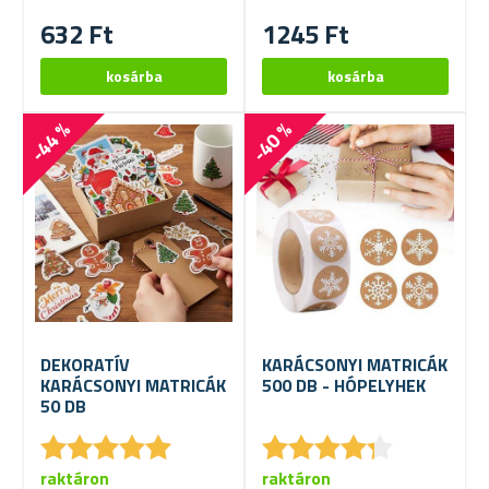
632 Ft
1245 Ft
-44 %
-40 %
DEKORATÍV
KARÁCSONYI MATRICÁK
KARÁCSONYI MATRICÁK
500 DB - HÓPELYHEK
50 DB
★
★
★
★
★
★
★
★
★
★
★
★
★
★
★
★
★
★
★
★
raktáron
raktáron