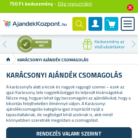
750 Ft kedvezmény
-
Elég regisztrálni!
0 termék
Felhasználók fiók
Kedvezmény az
első vásárláskor
KARÁCSONYI AJÁNDÉK CSOMAGOLÁS
KARÁCSONYI AJÁNDÉK CSOMAGOLÁS
A karácsonyfa alatt a kicsik és nagyok ragyogó szemei – ezek az
igazi Karácsony, tele nagylelkűséggel és teljesült kívánságokkal.
Nézze meg, hogyan lehet úgy becsomagolni az ajándékokat, hogy a
kibontás felejthetetlen élménnyé váljon. A Karácsonyi
ajándékcsomagolás kategória igazi inspirációt nyújt a
tapasztaltaknak, de segítséget kínál azoknak is, akik minél
könnyebben szeretnék megoldani a csomagolást.
RENDEZÉS VALAMI SZERINT