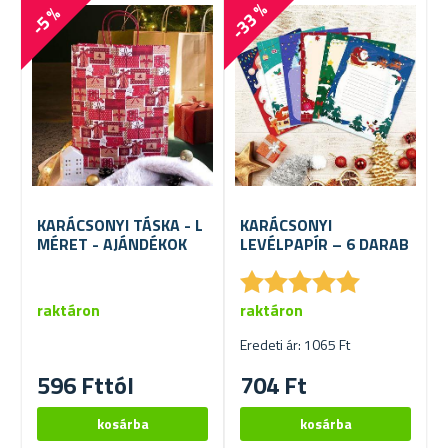
-33 %
-5 %
KARÁCSONYI TÁSKA - L
KARÁCSONYI
MÉRET - AJÁNDÉKOK
LEVÉLPAPÍR – 6 DARAB
★
★
★
★
★
★
★
★
★
★
raktáron
raktáron
Eredeti ár: 1065 Ft
596 Fttól
704 Ft