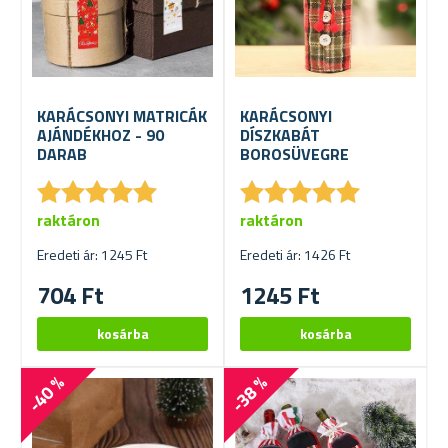
KARÁCSONYI MATRICÁK
KARÁCSONYI
AJÁNDÉKHOZ - 90
DÍSZKABÁT
DARAB
BOROSÜVEGRE
★
★
★
★
★
★
★
★
★
★
★
★
★
★
★
★
★
★
★
★
raktáron
raktáron
Eredeti ár: 1245 Ft
Eredeti ár: 1426 Ft
704 Ft
1245 Ft
-40 %
-38 %