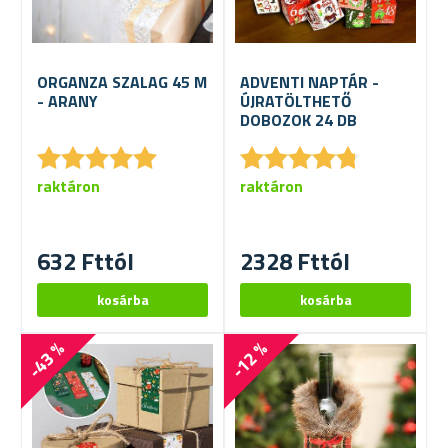
ORGANZA SZALAG 45 M
ADVENTI NAPTÁR -
- ARANY
ÚJRATÖLTHETŐ
DOBOZOK 24 DB
★
★
★
★
★
★
★
★
★
★
★
★
★
★
★
★
★
★
★
★
raktáron
raktáron
632 Fttól
2328 Fttól
-43 %
-12 %