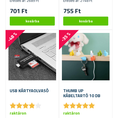
Eredeti ár: 2689 Ft
Eredeti ár: 2148 Ft
701 Ft
755 Ft
-48 %
-35 %
USB KÁRTYAOLVASÓ
THUMB UP
KÁBELTARTÓ 10 DB
★
★
★
★
★
★
★
★
★
★
★
★
★
★
★
★
★
★
★
★
raktáron
raktáron