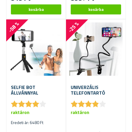
-58 %
-25 %
SELFIE BOT
UNIVERZÁLIS
ÁLLVÁNNYAL
TELEFONTARTÓ
★
★
★
★
★
★
★
★
★
★
★
★
★
★
★
★
★
★
★
★
raktáron
raktáron
Eredeti ár: 6480 Ft