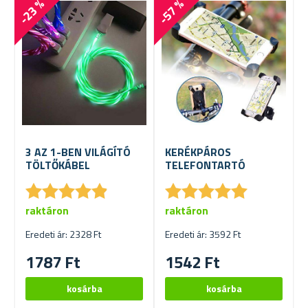
-23 %
-57 %
3 AZ 1-BEN VILÁGÍTÓ
KERÉKPÁROS
TÖLTŐKÁBEL
TELEFONTARTÓ
★
★
★
★
★
★
★
★
★
★
★
★
★
★
★
★
★
★
★
★
raktáron
raktáron
Eredeti ár: 2328 Ft
Eredeti ár: 3592 Ft
1787 Ft
1542 Ft