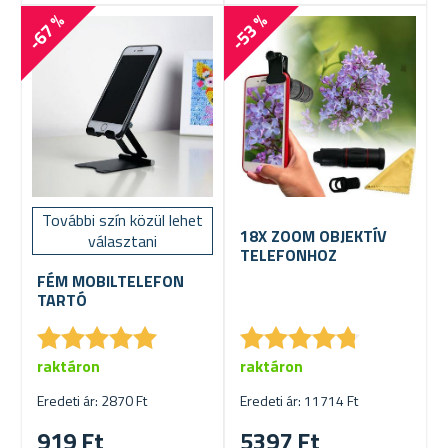
-67 %
-53 %
További szín közül lehet
18X ZOOM OBJEKTÍV
választani
TELEFONHOZ
FÉM MOBILTELEFON
TARTÓ
★
★
★
★
★
★
★
★
★
★
★
★
★
★
★
★
★
★
★
★
raktáron
raktáron
Eredeti ár: 2870 Ft
Eredeti ár: 11714 Ft
919 Ft
5397 Ft