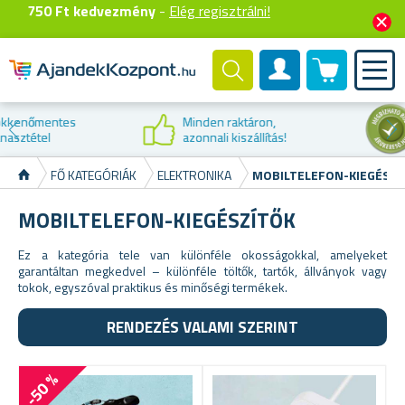
750 Ft kedvezmény
-
Elég regisztrálni!
0 termék
Felhasználók fiók
Kedvezmény az
első vásárláskor
FŐ KATEGÓRIÁK
ELEKTRONIKA
MOBILTELEFON-KIEGÉSZÍ
MOBILTELEFON-KIEGÉSZÍTŐK
Ez a kategória tele van különféle okosságokkal, amelyeket
garantáltan megkedvel – különféle töltők, tartók, állványok vagy
tokok, egyszóval praktikus és minőségi termékek.
RENDEZÉS VALAMI SZERINT
-50 %