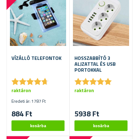
VÍZÁLLÓ TELEFONTOK
HOSSZABBÍTÓ 3
ALJZATTAL ÉS USB
PORTOKKAL
★
★
★
★
★
★
★
★
★
★
★
★
★
★
★
★
★
★
★
★
raktáron
raktáron
Eredeti ár: 1787 Ft
884 Ft
5938 Ft