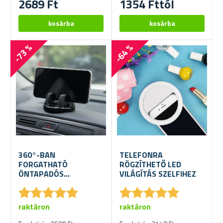
2689 Ft
1354 Fttól
-73 %
-64 %
360°-BAN
TELEFONRA
FORGATHATÓ
RÖGZÍTHETŐ LED
ÖNTAPADÓS
VILÁGÍTÁS SZELFIHEZ
MOBILTELEFONTARTÓ
★
★
★
★
★
★
★
★
★
★
★
★
★
★
★
★
★
★
★
★
raktáron
raktáron