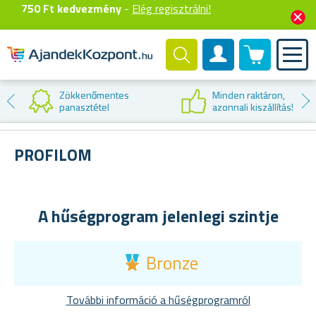
750 Ft kedvezmény
-
Elég regisztrálni!
0 termék
Felhasználók fiók
Zökkenőmentes
Minden raktáron,
panasztétel
azonnali kiszállítás!
PROFILOM
A hűségprogram jelenlegi szintje
Bronze
További információ a hűségprogramról