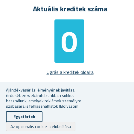
Aktuális kreditek száma
0
kreditpontot kap
Ugrás a kreditek oldalra
Ajándékvásárlási élményének javítása
érdekében webáruházunkban sütiket
Szerzői jogi © 2026 Ajandekkozpont.hu. Minden jog fenntartva.
használunk, amelyek reklámok személyre
Powered by
nopCommerce
szabására is felhasználhatók
(Elolvasom)
Egyetértek
Az opcionális cookie-k elutasítása