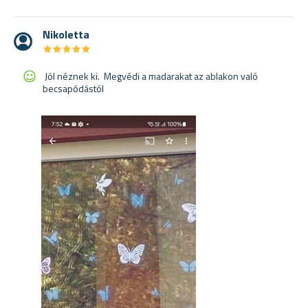
Nikoletta
★
★
★
★
★
★
★
★
★
★
Jól néznek ki. Megvédi a madarakat az ablakon való
becsapódástól