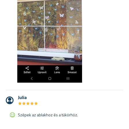
Julia
★
★
★
★
★
★
★
★
★
★
Szépek az ablakhoz és a tükörhöz.