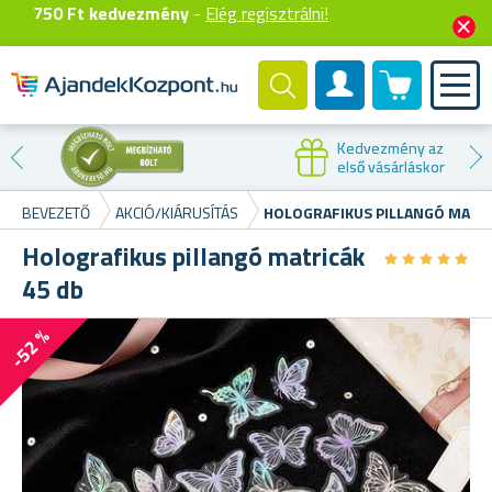
750 Ft kedvezmény
-
Elég regisztrálni!
0 termék
Felhasználók fiók
Kedvezmény az
első vásárláskor
BEVEZETŐ
AKCIÓ/KIÁRUSÍTÁS
HOLOGRAFIKUS PILLANGÓ MATRI
Holografikus pillangó matricák
★
★
★
★
★
★
★
★
★
★
45 db
-52 %