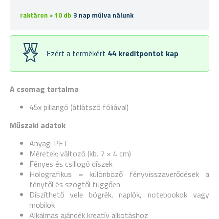
raktáron > 10 db
3 nap múlva nálunk
Ezért a termékért
44
kreditpontot kap
A csomag tartalma
45x pillangó (átlátszó fóliával)
Műszaki adatok
Anyag: PET
Méretek: változó (kb. 7 × 4 cm)
Fényes és csillogó díszek
Holografikus = különböző fényvisszaverődések a
fénytől és szögtől függően
Díszíthető vele bögrék, naplók, notebookok vagy
mobilok
Alkalmas ajándék kreatív alkotáshoz