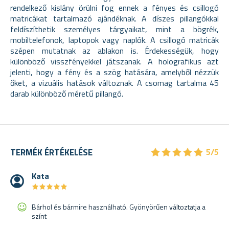
rendelkező kislány örülni fog ennek a fényes és csillogó
matricákat tartalmazó ajándéknak. A díszes pillangókkal
feldíszíthetik személyes tárgyaikat, mint a bögrék,
mobiltelefonok, laptopok vagy naplók. A csillogó matricák
szépen mutatnak az ablakon is. Érdekességük, hogy
különböző visszfényekkel játszanak. A holografikus azt
jelenti, hogy a fény és a szög hatására, amelyből nézzük
őket, a vizuális hatások változnak. A csomag tartalma 45
darab különböző méretű pillangó.
★
★
★
★
★
★
★
★
★
★
TERMÉK ÉRTÉKELÉSE
5/5
Kata
★
★
★
★
★
★
★
★
★
★
Bárhol és bármire használható. Gyönyörűen változtatja a
színt