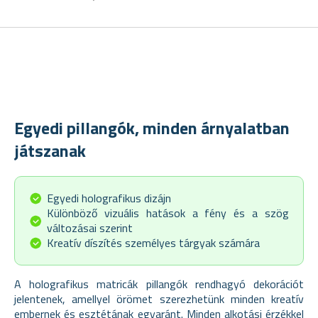
Egyedi pillangók, minden árnyalatban
játszanak
Egyedi holografikus dizájn
Különböző vizuális hatások a fény és a szög
változásai szerint
Kreatív díszítés személyes tárgyak számára
A holografikus matricák pillangók rendhagyó dekorációt
jelentenek, amellyel örömet szerezhetünk minden kreatív
embernek és esztétának egyaránt. Minden alkotási érzékkel