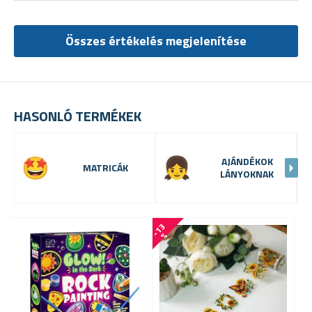
Összes értékelés megjelenítése
HASONLÓ TERMÉKEK
AJÁNDÉKOK
MATRICÁK
LÁNYOKNAK
-
1
3
-
1
0
%