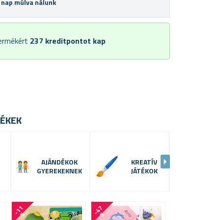
 nap múlva nálunk
termékért
237
kreditpontot kap
ÉKEK
AJÁNDÉKOK
KREATÍV
MA
GYEREKEKNEK
JÁTÉKOK
-
1
1
-
4
7
-
3
0
%
%
%