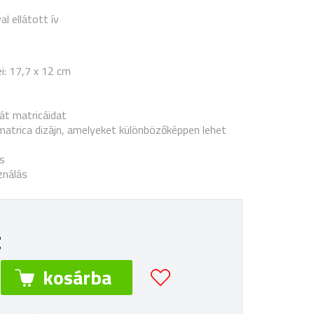
l ellátott ív
i: 17,7 x 12 cm
k
ját matricáidat
atrica dizájn, amelyeket különbözőképpen lehet
ás
ználás
t