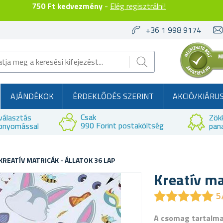
750 Ft kedvezmény
-
Elég regisztrálni!
+36 1 998 9174
AJÁNDÉKOK
ÉRDEKLŐDÉS SZERINT
AKCIÓ/KIÁRU
Csak
választás
Zök
990 Forint postaköltség
bnyomással
pan
KREATÍV MATRICÁK - ÁLLATOK 36 LAP
Kreatív ma
★
★
★
★
★
★
★
★
★
★
5
A csomag tartalm