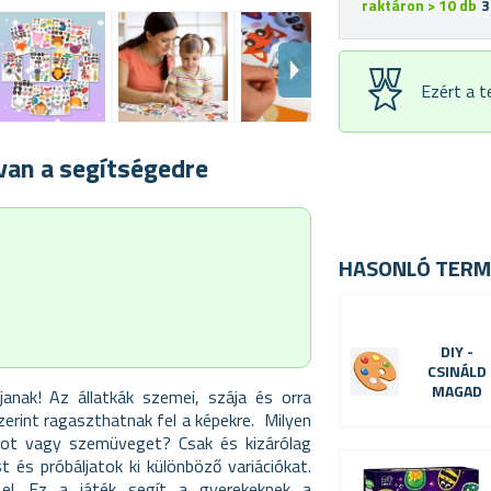
raktáron > 10 db
3
Ezért a 
van a segítségedre
HASONLÓ TERM
DIY -
CSINÁLD
MAGAD
anak! Az állatkák szemei, szája és orra
zerint ragaszthatnak fel a képekre. Milyen
lapot vagy szemüveget? Csak és kizárólag
t és próbáljatok ki különböző variációkat.
 el. Ez a játék segít a gyerekeknek a