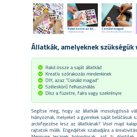
Rakd össze az állatkát
Csináld magad
12 különböző design
Dísz a füzetre, falra és szekrényre
Állatkák, amelyeknek szükségük 
Rakd össze a saját állatkád
Kreatív szórakozás mindenkinek
DIY, azaz "Csináld magad"
Széleskörű felhasználás
Dísz a füzetre, falra vagy szekrényre
Segítse meg, hogy az állatkák mosolygóssá válj
hiányoznak, melyeket a gyerekek saját belátásuk s
arckifejezése lesz az állatkának? Visel majd ka
rajtatok múlik. Engedjétek szabadjára a kreativitás
Mennyire lesznek bolondosak, azt ti döntitek