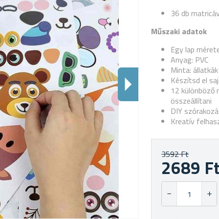
36 db matricáva
Műszaki adatok
Egy lap mérete
Anyag: PVC
Minta: állatká
Készítsd el sa
12 különböző m
összeállítani
DIY szórakoz
Kreatív felhas
3592 Ft
2689 F