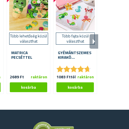
Több lehetőség közül
Több fajta közül
MATRICAKÉS
választhat
választhat
– HERCEGNŐ
DB
MATRICA
GYÉMÁNTSZEMES
PECSÉTTEL
KIRAKÓ
MATRICÁRA
★
★
★
★
★
★
★
★
★
★
★
★
★
★
★
★
n
2689 Ft
raktáron
1083 Fttól
raktáron
1245 Ft
ra