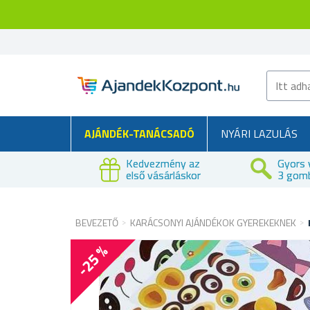
AJÁNDÉK-TANÁCSADÓ
NYÁRI LAZULÁS
Kedvezmény az
Gyors 
első vásárláskor
3 gom
BEVEZETŐ
KARÁCSONYI AJÁNDÉKOK GYEREKEKNEK
-25 %