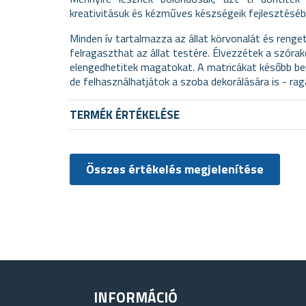
kreativitásuk és kézműves készségeik fejlesztéséb
Minden ív tartalmazza az állat körvonalát és reng
felragaszthat az állat testére. Élvezzétek a szóra
elengedhetitek magatokat. A matricákat később be
de felhasználhatjátok a szoba dekorálására is - rag
TERMÉK ÉRTÉKELÉSE
Összes értékelés megjelenítése
INFORMÁCIÓ