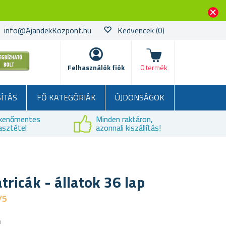
info@AjandekKozpont.hu
Kedvencek
(0)
kosár
Felhasználók fiók
0 termék
SÍTÁS
FŐ KATEGÓRIÁK
ÚJDONSÁGOK
kenőmentes
Minden raktáron,
asztétel
azonnali kiszállítás!
tricák - állatok 36 lap
/5
a