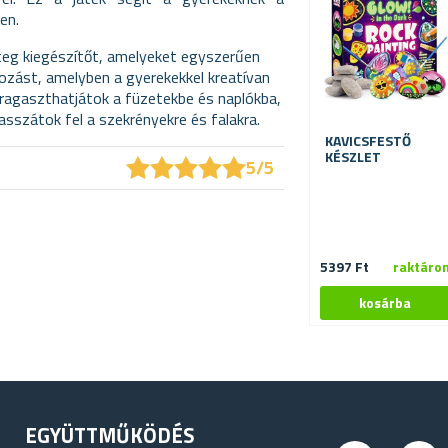
en.
eteg kiegészítőt, amelyeket egyszerűen
kozást, amelyben a gyerekekkel kreatívan
ragaszthatjátok a füzetekbe és naplókba,
asszátok fel a szekrényekre és falakra.
KAVICSFESTŐ
KÉSZLET
★
★
★
★
★
★
★
★
★
★
5/5
5397 Ft
raktáro
EGYÜTTMŰKÖDÉS