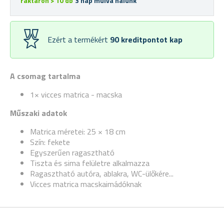
raktáron > 10 db
3 nap múlva nálunk
Ezért a termékért
90
kreditpontot kap
A csomag tartalma
1× vicces matrica - macska
Műszaki adatok
Matrica méretei: 25 × 18 cm
Szín: fekete
Egyszerűen ragasztható
Tiszta és sima felületre alkalmazza
Ragasztható autóra, ablakra, WC-ülőkére...
Vicces matrica macskaimádóknak