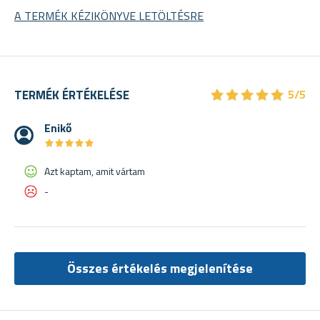
A TERMÉK KÉZIKÖNYVE LETÖLTÉSRE
★
★
★
★
★
★
★
★
★
★
TERMÉK ÉRTÉKELÉSE
5/5
Enikő
★
★
★
★
★
★
★
★
★
★
Azt kaptam, amit vártam
-
Összes értékelés megjelenítése