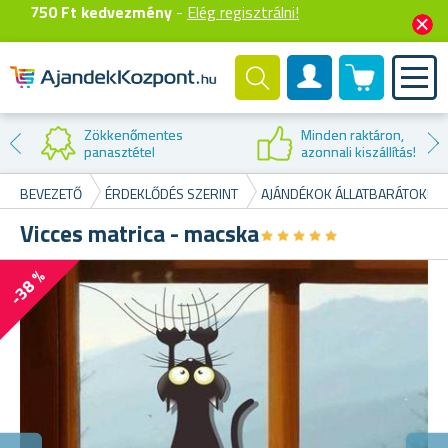
750 Ft kedvezmény
-
Elég regisztrálni!
0 termék
Felhasználók fiók
Minden raktáron,
azonnali kiszállítás!
BEVEZETŐ
ÉRDEKLŐDÉS SZERINT
AJÁNDÉKOK ÁLLATBARÁTOKNA
Vicces matrica - macska
★
★
★
★
★
★
★
★
★
★
-38 %