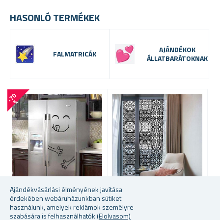
HASONLÓ TERMÉKEK
AJÁNDÉKOK
FALMATRICÁK
ÁLLATBARÁTOKNAK
-
7
0
%
Ajándékvásárlási élményének javítása
érdekében webáruházunkban sütiket
VICCES HŰTŐSZEKRÉNY
DÍSZES ABLAKFÓLIA -
Ö
használunk, amelyek reklámok személyre
MATRICA
VINTAGE MOZAIK
A
szabására is felhasználhatók
(Elolvasom)
H