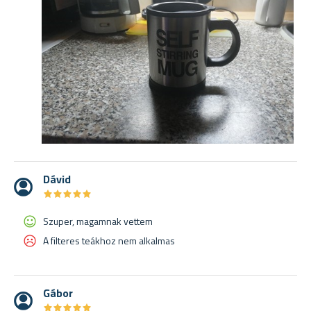
Dávid
★
★
★
★
★
★
★
★
★
★
Szuper, magamnak vettem
A filteres teákhoz nem alkalmas
Gábor
★
★
★
★
★
★
★
★
★
★