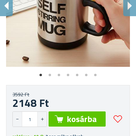
E
Bö
3592 Ft
2148 Ft