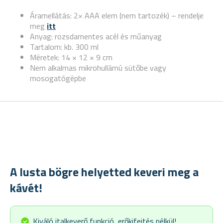
Áramellátás: 2× AAA elem (nem tartozék) – rendelje
meg
itt
Anyag: rozsdamentes acél és műanyag
Tartalom: kb. 300 ml
Méretek: 14 × 12 × 9 cm
Nem alkalmas mikrohullámú sütőbe vagy
mosogatógépbe
A lusta bögre helyetted keveri meg a
kávét!
Kiváló italkeverő funkció, erőkifejtés nélkül!