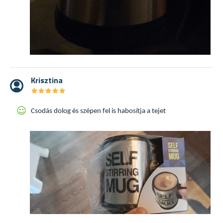
Krisztina
★
★
★
★
★
★
★
★
★
★
Csodás dolog és szépen fel is habosítja a tejet