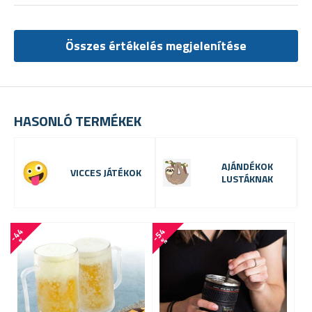
Összes értékelés megjelenítése
HASONLÓ TERMÉKEK
AJÁNDÉKOK
VICCES JÁTÉKOK
LUSTÁKNAK
-
4
4
-
5
4
-
6
7
%
%