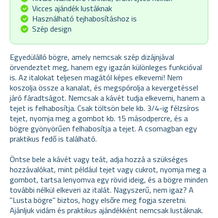
Vicces ajándék lustáknak
Használható tejhabosításhoz is
Szép design
Egyedülálló bögre, amely nemcsak szép dizájnjával
örvendeztet meg, hanem egy igazán különleges funkcióval
is. Az italokat teljesen magától képes elkeverni! Nem
koszolja össze a kanalat, és megspórolja a kevergetéssel
járó fáradtságot. Nemcsak a kávét tudja elkeverni, hanem a
tejet is felhabosítja. Csak töltsön bele kb. 3/4-ig félzsíros
tejet, nyomja meg a gombot kb. 15 másodpercre, és a
bögre gyönyörűen felhabosítja a tejet. A csomagban egy
praktikus fedő is található.
Öntse bele a kávét vagy teát, adja hozzá a szükséges
hozzávalókat, mint például tejet vagy cukrot, nyomja meg a
gombot, tartsa lenyomva egy rövid ideig, és a bögre minden
további nélkül elkeveri az italát. Nagyszerű, nem igaz? A
"Lusta bögre" biztos, hogy elsőre meg fogja szeretni.
Ajánljuk vidám és praktikus ajándékként nemcsak lustáknak.