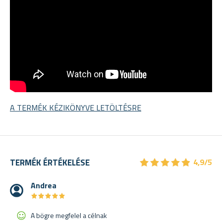
A TERMÉK KÉZIKÖNYVE LETÖLTÉSRE
★
★
★
★
★
★
★
★
★
★
TERMÉK ÉRTÉKELÉSE
4,9/5
Andrea
★
★
★
★
★
★
★
★
★
★
A bögre megfelel a célnak