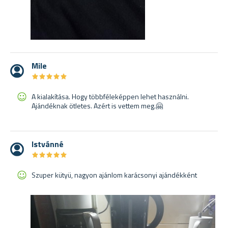
Mile
★
★
★
★
★
★
★
★
★
★
A kialakítása. Hogy többféleképpen lehet használni.
Ajándéknak ötletes. Azért is vettem meg.🤗
Istvánné
★
★
★
★
★
★
★
★
★
★
Szuper kütyü, nagyon ajánlom karácsonyi ajándékként