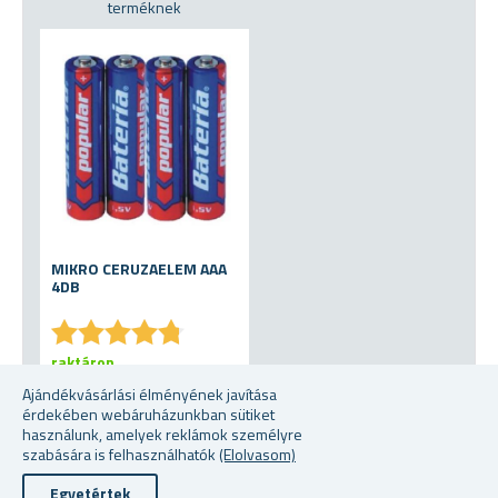
terméknek
MIKRO CERUZAELEM AAA
4DB
★
★
★
★
★
★
★
★
★
★
raktáron
Ajándékvásárlási élményének javítása
363 Fttól
érdekében webáruházunkban sütiket
használunk, amelyek reklámok személyre
szabására is felhasználhatók
(Elolvasom)
Egyetértek