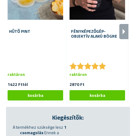
HŰTŐ PINT
FÉNYKÉPEZŐGÉP-
Z
OBJEKTÍV ALAKÚ BÖGRE
A
★
★
★
★
★
★
★
★
★
★
raktáron
raktáron
ra
1422 Fttól
2870 Ft
70
Kiegészítők:
A termékhez szüksége lesz
1
csomagolás
Ennek a