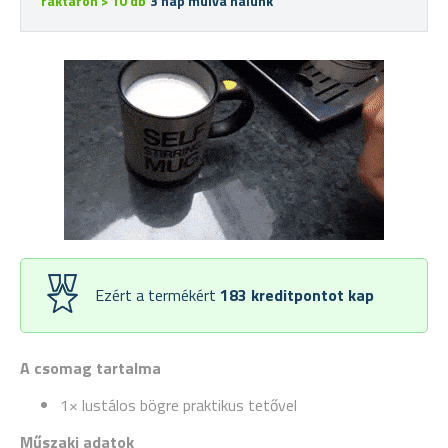
raktáron > 10 db
3 nap múlva nálunk
Ezért a termékért
183
kreditpontot kap
A csomag tartalma
1× lustálos bögre praktikus tetővel
Műszaki adatok