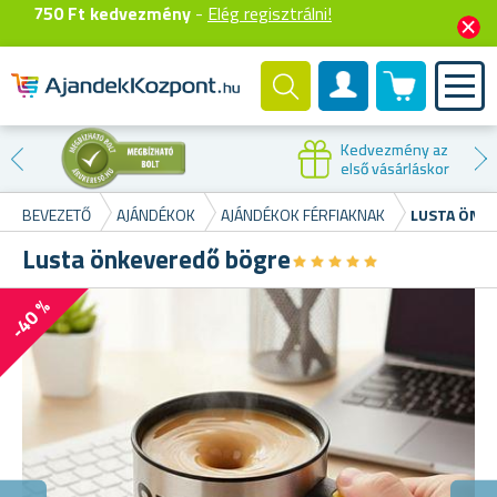
750 Ft kedvezmény
-
Elég regisztrálni!
0 termék
Felhasználók fiók
Kedvezmény az
első vásárláskor
BEVEZETŐ
AJÁNDÉKOK
AJÁNDÉKOK FÉRFIAKNAK
LUSTA ÖNK
Lusta önkeveredő bögre
★
★
★
★
★
★
★
★
★
★
-40 %