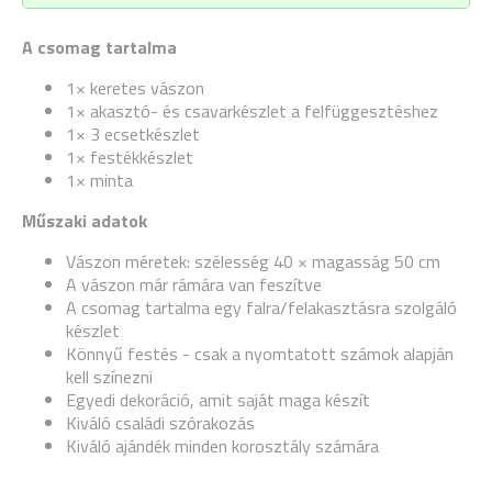
A csomag tartalma
1× keretes vászon
1× akasztó- és csavarkészlet a felfüggesztéshez
1× 3 ecsetkészlet
1× festékkészlet
1× minta
Műszaki adatok
Vászon méretek: szélesség 40 × magasság 50 cm
A vászon már rámára van feszítve
A csomag tartalma egy falra/felakasztásra szolgáló
készlet
Könnyű festés - csak a nyomtatott számok alapján
kell színezni
Egyedi dekoráció, amit saját maga készít
Kiváló családi szórakozás
Kiváló ajándék minden korosztály számára