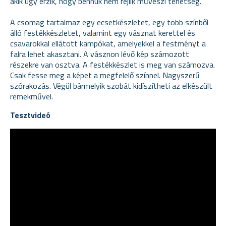
akik úgy érzik, hogy bennük nem rejlik művészi tehetség.
A csomag tartalmaz egy ecsetkészletet, egy több színből
álló festékkészletet, valamint egy vásznat kerettel és
csavarokkal ellátott kampókat, amelyekkel a festményt a
falra lehet akasztani. A vásznon lévő kép számozott
részekre van osztva. A festékkészlet is meg van számozva.
Csak fesse meg a képet a megfelelő színnel. Nagyszerű
szórakozás. Végül bármelyik szobát kidíszítheti az elkészült
remekművel.
Tesztvideó