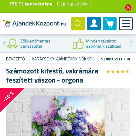
750 Ft kedvezmény
-
Elég regisztrálni!
0 termék
Felhasználók fiók
Kedvezmény az
első vásárláskor
BEVEZETŐ
KARÁCSONYI AJÁNDÉKOK NŐKNEK
SZÁMOZOTT KIFE
Számozott kifestő, vakrámára
★
★
★
★
★
★
★
★
★
★
feszített vászon - orgona
-40 %