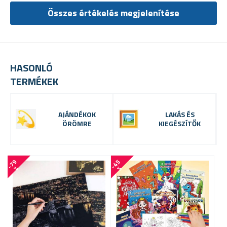
Összes értékelés megjelenítése
HASONLÓ
TERMÉKEK
AJÁNDÉKOK
LAKÁS ÉS
ÖRÖMRE
KIEGÉSZÍTŐK
-
7
9
-
4
5
-
1
7
%
%