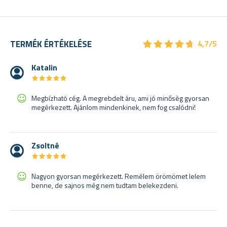
★
★
★
★
★
★
★
★
★
★
TERMÉK ÉRTÉKELÉSE
4,7/5
Katalin
★
★
★
★
★
★
★
★
★
★
Megbízható cég. A megrebdelt áru, ami jó minősèg gyorsan
megérkezett. Ajánlom mindenkinek, nem fog csalódni!
Zsoltné
★
★
★
★
★
★
★
★
★
★
Nagyon gyorsan megérkezett. Remélem örömömet lelem
benne, de sajnos még nem tudtam belekezdeni.