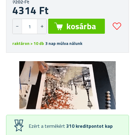
7202 Ft
4314 Ft
raktáron > 10 db
3 nap múlva nálunk
Ezért a termékért
310
kreditpontot kap