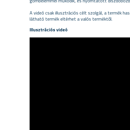
gombelemmel működik, és nyomtatott díszdobozban s
A videó csak illusztrációs célt szolgál, a termék 
látható termék eltérhet a valós terméktől.
Illusztrációs videó