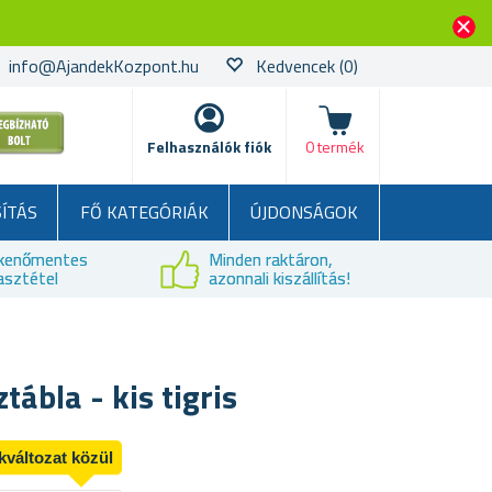
info@AjandekKozpont.hu
Kedvencek
(0)
kosár
Felhasználók fiók
0 termék
SÍTÁS
FŐ KATEGÓRIÁK
ÚJDONSÁGOK
kenőmentes
Minden raktáron,
asztétel
azonnali kiszállítás!
tábla - kis tigris
kváltozat közül