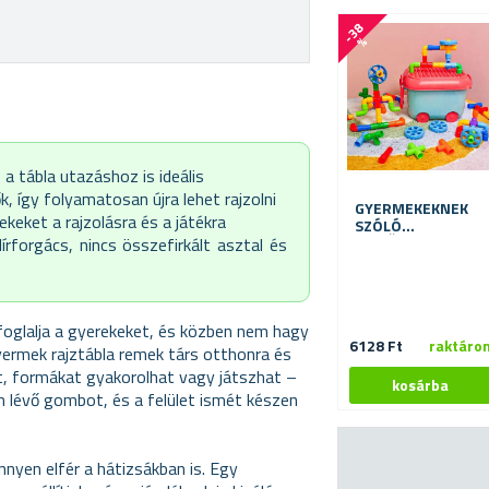
-
3
8
%
 a tábla utazáshoz is ideális
 így folyamatosan újra lehet rajzolni
GYERMEKEKNEK
keket a rajzolásra és a játékra
SZÓLÓ
dírforgács, nincs összefirkált asztal és
ÉPÍTŐKÉSZLET
KOCSI
foglalja a gyerekeket, és közben nem hagy
6128 Ft
raktáro
ermek rajztábla remek társ otthonra és
at, formákat gyakorolhat vagy játszhat –
n lévő gombot, és a felület ismét készen
nnyen elfér a hátizsákban is. Egy