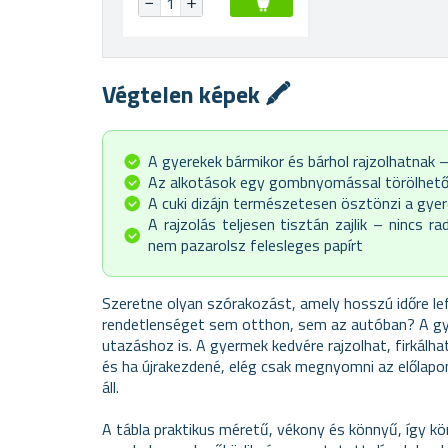
Végtelen képek 🖍️
A gyerekek bármikor és bárhol rajzolhatnak –
Az alkotások egy gombnyomással törölhetők,
A cuki dizájn természetesen ösztönzi a gyere
A rajzolás teljesen tisztán zajlik – nincs ra
nem pazarolsz felesleges papírt
Szeretne olyan szórakozást, amely hosszú időre le
rendetlenséget sem otthon, sem az autóban? A gy
utazáshoz is. A gyermek kedvére rajzolhat, firkálh
és ha újrakezdené, elég csak megnyomni az előlapo
áll.
A tábla praktikus méretű, vékony és könnyű, így kö