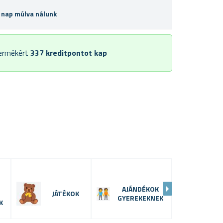
 nap múlva nálunk
termékért
337
kreditpontot kap
I
AJÁNDÉKOK
AJÁN
JÁTÉKOK
GYEREKEKNEK
LÁNY
K