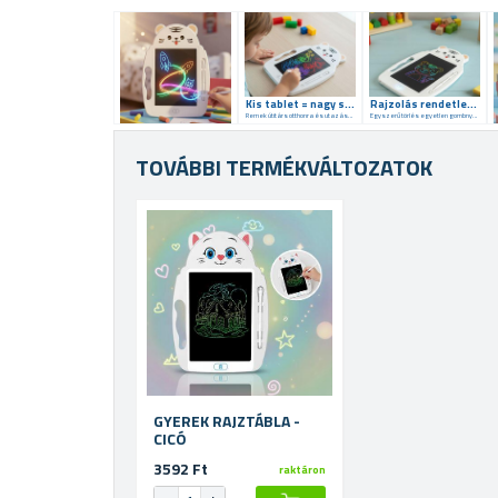
Kis tablet = nagy szórakozás
Rajzolás rendetlenség nélkül
Remek útitárs otthonra és utazáshoz is
Egyszerű törlés egyetlen gombnyomással
TOVÁBBI TERMÉKVÁLTOZATOK
GYEREK RAJZTÁBLA -
CICÓ
3592 Ft
raktáron