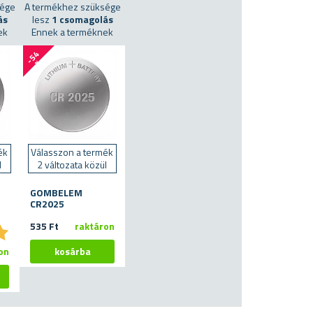
sége
A termékhez szüksége
ás
lesz
1 csomagolás
ek
Ennek a terméknek
-
5
4
%
ék
Válasszon a termék
l
2 változata közül
GOMBELEM
CR2025
★
★
535 Ft
raktáron
on