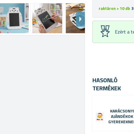
raktáron > 10 db
3
Ezért a 
HASONLÓ
TERMÉKEK
KARÁCSONY
AJÁNDÉKOK
GYEREKEKNE