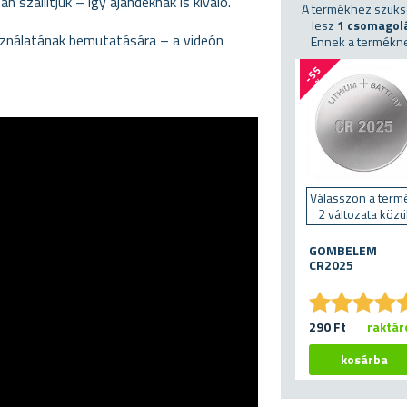
zállítjuk – így ajándéknak is kiváló.
A termékhez szük
lesz
1 csomagol
használatának bemutatására – a videón
Ennek a termékn
-
5
5
%
Válasszon a term
2 változata közü
GOMBELEM
CR2025
★
★
★
★
★
★
★
★
290 Ft
raktár