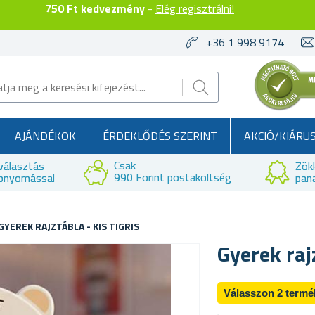
750 Ft kedvezmény
-
Elég regisztrálni!
+36 1 998 9174
AJÁNDÉKOK
ÉRDEKLŐDÉS SZERINT
AKCIÓ/KIÁRU
Csak
választás
Zök
990 Forint postaköltség
bnyomással
pan
GYEREK RAJZTÁBLA - KIS TIGRIS
Gyerek rajz
Válasszon 2 termé