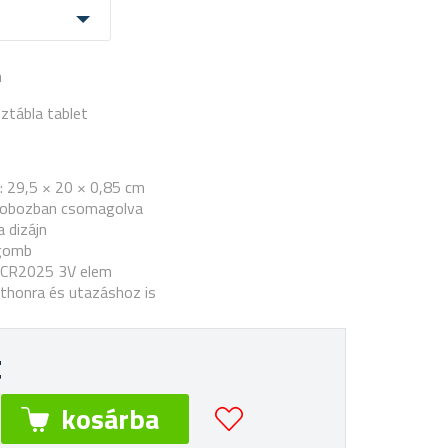
a
jztábla tablet
: 29,5 × 20 × 0,85 cm
obozban csomagolva
a dizájn
őgomb
× CR2025 3V elem
thonra és utazáshoz is
t