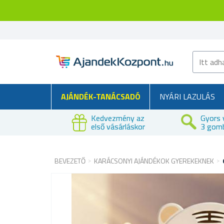
AJÁNDÉK-TANÁCSADÓ
NYÁRI LAZULÁS
Kedvezmény az
Gyors 
első vásárláskor
3 gom
BEVEZETŐ
KARÁCSONYI AJÁNDÉKOK GYEREKEKNEK