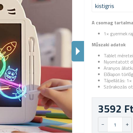
kistigris
A csomag tartalm
1× gyermek ra
Műszaki adatok
Tablet méretei
Nyomtatott d
Aranyos állatk
Előlapon törl
Tápellátás: 1
Szórakozás ot
3592 F