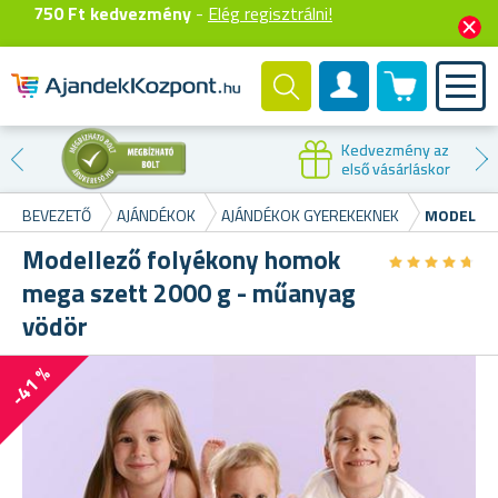
750 Ft kedvezmény
-
Elég regisztrálni!
0 termék
Felhasználók fiók
Kedvezmény az
első vásárláskor
BEVEZETŐ
AJÁNDÉKOK
AJÁNDÉKOK GYEREKEKNEK
MODELLEZ
Modellező folyékony homok
★
★
★
★
★
★
★
★
★
★
mega szett 2000 g - műanyag
vödör
-41 %