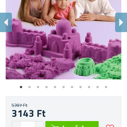
T
A 
5397 Ft
3143 Ft