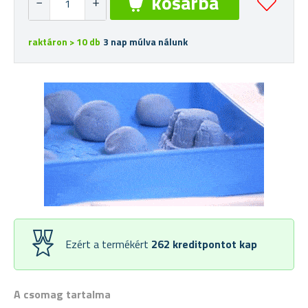
raktáron > 10 db
3 nap múlva nálunk
Ezért a termékért
262
kreditpontot kap
A csomag tartalma