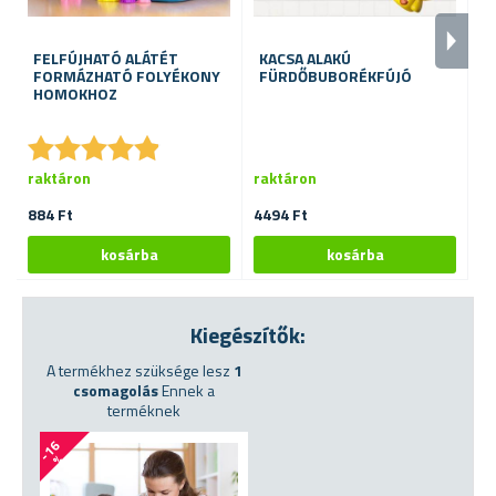
FELFÚJHATÓ ALÁTÉT
KACSA ALAKÚ
K
FORMÁZHATÓ FOLYÉKONY
FÜRDŐBUBORÉKFÚJÓ
R
HOMOKHOZ
S
★
★
★
★
★
★
★
★
★
★
raktáron
raktáron
ra
884 Ft
4494 Ft
26
Kiegészítők:
A termékhez szüksége lesz
1
csomagolás
Ennek a
terméknek
-
1
6
%