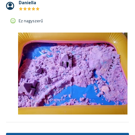
Daniella
★
★
★
★
★
★
★
★
★
★
Ez nagyszerű