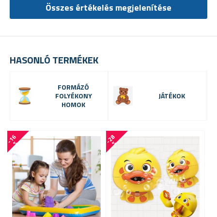
Összes értékelés megjelenítése
HASONLÓ TERMÉKEK
FORMÁZÓ
FOLYÉKONY
JÁTÉKOK
HOMOK
-
1
6
-
2
8
-
1
7
%
%