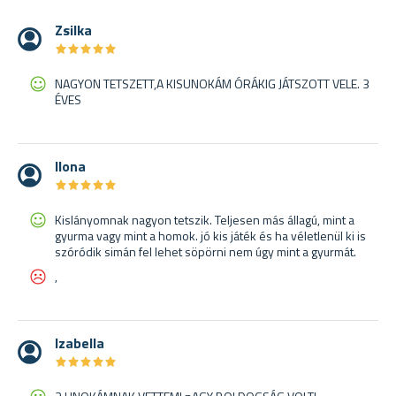
Zsilka
★
★
★
★
★
★
★
★
★
★
NAGYON TETSZETT,A KISUNOKÁM ÓRÁKIG JÁTSZOTT VELE. 3
ÉVES
Ilona
★
★
★
★
★
★
★
★
★
★
Kislányomnak nagyon tetszik. Teljesen más állagú, mint a
gyurma vagy mint a homok. jó kis játék és ha véletlenül ki is
szóródik simán fel lehet söpörni nem úgy mint a gyurmát.
,
Izabella
★
★
★
★
★
★
★
★
★
★