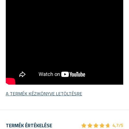
A TERMÉK KÉZIKÖNYVE LETÖLTÉSRE
★
★
★
★
★
★
★
★
★
★
TERMÉK ÉRTÉKELÉSE
4,7/5