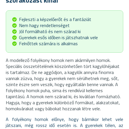
szórakozást kínál
Fejleszti a képzelőerőt és a fantáziát
Nem hagy rendetlenséget
Jól formálható és nem szárad ki
Gyerekek esős időben is játszhatnak vele
Felnőttek számára is alkalmas
A modellező folyékony homok nem akármilyen homok.
Speciális összetételének köszönhetően tört kagylóhéjakat
is tartalmaz. De ne aggódjon, a kagylók annyira finomra
vannak zúzva, hogy a gyerekek nem sérülhetnek meg, sőt,
szinte észre sem veszik, hogy egyáltalán benne vannak. A
folyékony homok puha, sima és rendkívül kellemes
tapintású. A homok nem szárad ki, és kiválóan formázható.
Hagyja, hogy a gyerekek különböző formákat, alakzatokat,
homokvárakat vagy bábokat hozzanak létre vele.
A folyékony homok előnye, hogy bármikor lehet vele
játszani, még rossz idő esetén is. A gyerekek télen, az