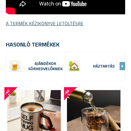
A TERMÉK KÉZIKÖNYVE LETÖLTÉSRE
HASONLÓ TERMÉKEK
AJÁNDÉKOK
HÁZTARTÁS
SÖRKEDVELŐKNEK
-
4
0
-
6
9
-
5
2
%
%