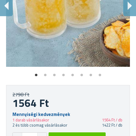
R
Akc
2798 Ft
1564 Ft
Mennyiségi kedvezmények
1 darab vásárlásakor
1564 Ft / db
2 és több csomag vásárlásakor
1422 Ft / db