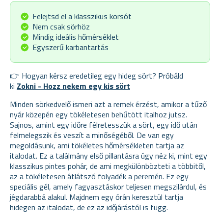
Felejtsd el a klasszikus korsót
Nem csak sörhöz
Mindig ideális hőmérséklet
Egyszerű karbantartás
👉 Hogyan kérsz eredetileg egy hideg sört? Próbáld
ki
Zokni - Hozz nekem egy kis sört
Minden sörkedvelő ismeri azt a remek érzést, amikor a tűző
nyár közepén egy tökéletesen behűtött italhoz jutsz.
Sajnos, amint egy időre félretesszük a sört, egy idő után
felmelegszik és veszít a minőségéből. De van egy
megoldásunk, ami tökéletes hőmérsékleten tartja az
italodat. Ez a találmány első pillantásra úgy néz ki, mint egy
klasszikus pintes pohár, de ami megkülönbözteti a többitől,
az a tökéletesen átlátszó folyadék a peremén. Ez egy
speciális gél, amely fagyasztáskor teljesen megszilárdul, és
jégdarabbá alakul. Majdnem egy órán keresztül tartja
hidegen az italodat, de ez az időjárástól is függ.