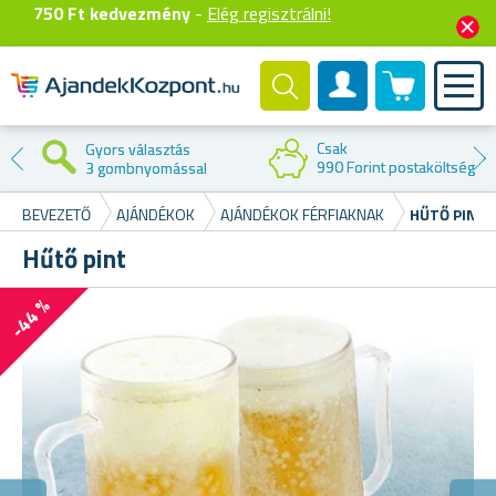
750 Ft kedvezmény
-
Elég regisztrálni!
0 termék
Felhasználók fiók
Csak
Gyors választás
990 Forint postaköltség
3 gombnyomással
BEVEZETŐ
AJÁNDÉKOK
AJÁNDÉKOK FÉRFIAKNAK
HŰTŐ PINT
Hűtő pint
-44 %