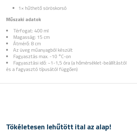
1× hűthető söröskorsó
Műszaki adatok
Térfogat: 400 ml
Magasság: 15 cm
Átmérő: 8 cm
Az üveg műanyagból készült
Fagyasztás max. -10 °C-on
Fagyasztási idő: ~1-1,5 óra (a hőmérséklet-beállítástól
és a fagyasztó típusától függően)
Tökéletesen lehűtött ital az alap!