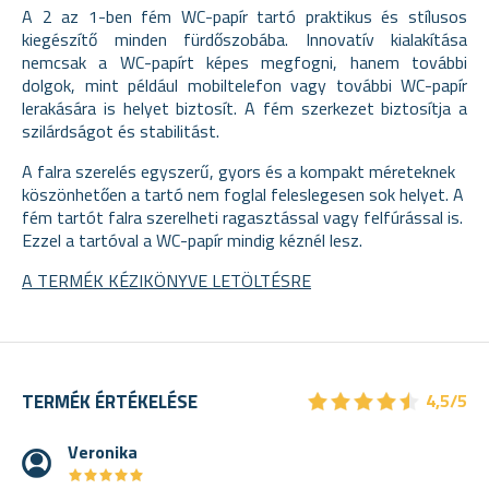
A 2 az 1-ben fém WC-papír tartó praktikus és stílusos
kiegészítő minden fürdőszobába. Innovatív kialakítása
nemcsak a WC-papírt képes megfogni, hanem további
dolgok, mint például mobiltelefon vagy további WC-papír
lerakására is helyet biztosít. A fém szerkezet biztosítja a
szilárdságot és stabilitást.
A falra szerelés egyszerű, gyors és a kompakt méreteknek
köszönhetően a tartó nem foglal feleslegesen sok helyet. A
fém tartót falra szerelheti ragasztással vagy felfúrással is.
Ezzel a tartóval a WC-papír mindig kéznél lesz.
A TERMÉK KÉZIKÖNYVE LETÖLTÉSRE
★
★
★
★
★
★
★
★
★
★
TERMÉK ÉRTÉKELÉSE
4,5/5
Veronika
★
★
★
★
★
★
★
★
★
★