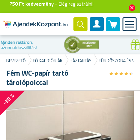
750 Ft kedvezmény
-
Elég regisztrálni!
0 termék
Felhasználók fiók
Kedvezmény az
első vásárláskor
BEVEZETŐ
FŐ KATEGÓRIÁK
HÁZTARTÁS
FÜRDŐSZOBA ÉS VÉC
Fém WC-papír tartó
★
★
★
★
★
★
★
★
★
★
tárolópolccal
-30 %