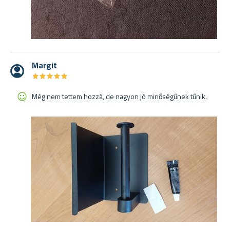
Margit
★
★
★
★
★
★
★
★
★
★
Még nem tettem hozzá, de nagyon jó minőségűnek tűnik.