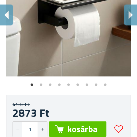
S
WC
4133 Ft
2873 Ft