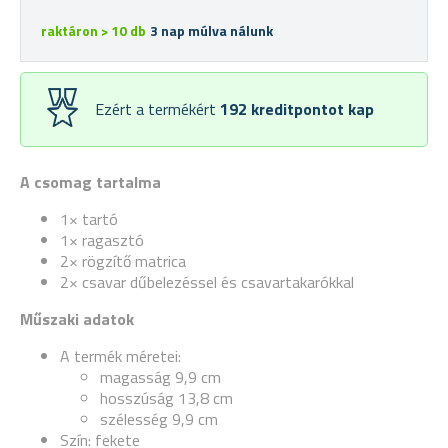
raktáron > 10 db
3 nap múlva nálunk
Ezért a termékért
192
kreditpontot kap
A csomag tartalma
1× tartó
1× ragasztó
2× rögzítő matrica
2× csavar dűbelezéssel és csavartakarókkal
Műszaki adatok
A termék méretei:
magasság 9,9 cm
hosszúság 13,8 cm
szélesség 9,9 cm
Szín: fekete