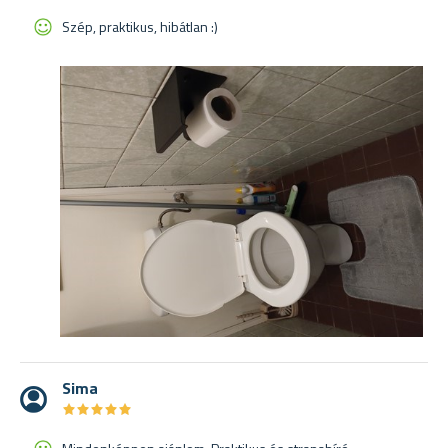
Szép, praktikus, hibátlan :)
Sima
★
★
★
★
★
★
★
★
★
★