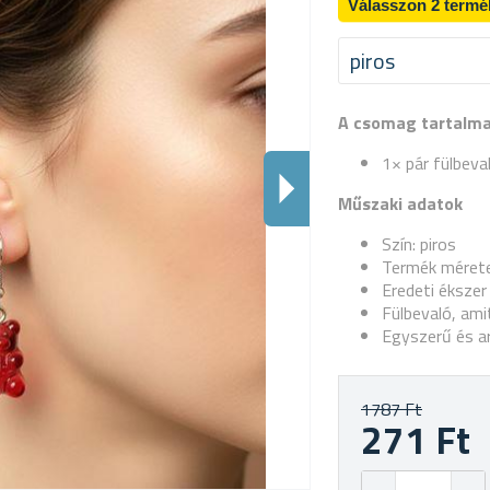
Válasszon 2 termé
piros
A csomag tartalm
1× pár fülbeva
Műszaki adatok
Szín: piros
Termék mérete
Eredeti ékszer
Fülbevaló, am
Egyszerű és ar
1787 Ft
271 Ft