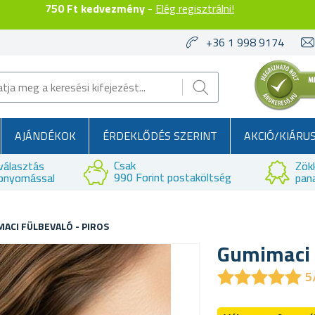
750 Ft kedvezmény
-
Elég regisztrálni!
+36 1 998 9174
AJÁNDÉKOK
ÉRDEKLŐDÉS SZERINT
AKCIÓ/KIÁRU
Csak
választás
Zök
990 Forint postaköltség
bnyomással
pan
ACI FÜLBEVALÓ - PIROS
Gumimaci f
★
★
★
★
★
★
★
★
★
★
5