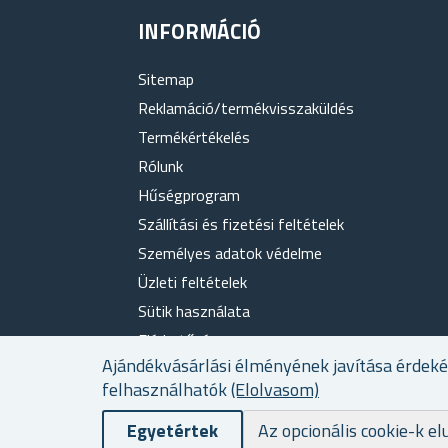
INFORMÁCIÓ
Sitemap
Reklamáció/termékvisszaküldés
Termékértékelés
Rólunk
Hűségprogram
Szállítási és fizetési feltételek
Személyes adatok védelme
Üzleti feltételek
Sütik használata
Elérhetőség
Ajándékvásárlási élményének javítása érdek
felhasználhatók
(Elolvasom)
Egyetértek
Az opcionális cookie-k el
Powered by
nopCommerce