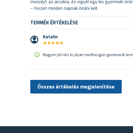
mosolyt az arcokra, és vigyél egy kis gyermeki ör
– hiszen minden napnak örülni kell.
TERMÉK ÉRTÉKELÉSE
Katalin
★
★
★
★
★
★
★
★
★
★
Nagyon jól néz ki,olyan mintha igazi gumimacik le
Összes értékelés megjelenítése