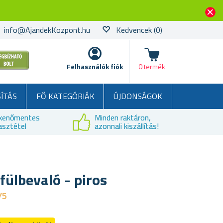
info@AjandekKozpont.hu
Kedvencek
(0)
kosár
Felhasználók fiók
0 termék
SÍTÁS
FŐ KATEGÓRIÁK
ÚJDONSÁGOK
kenőmentes
Minden raktáron,
asztétel
azonnali kiszállítás!
ülbevaló - piros
/5