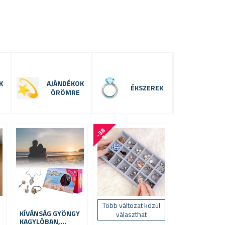
K
AJÁNDÉKOK
ÉKSZEREK
ÖRÖMRE
-
3
8
%
Több változat közül
KÍVÁNSÁG GYÖNGY
választhat
KAGYLÓBAN,