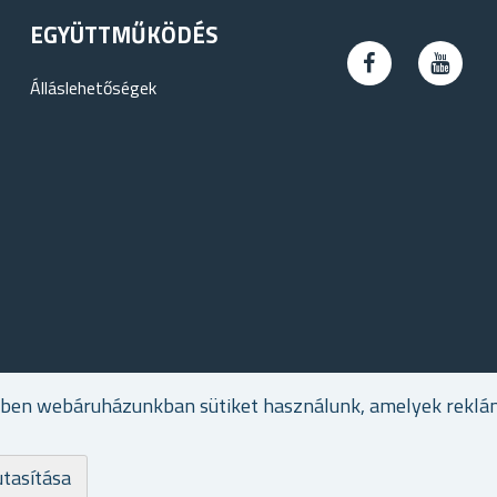
EGYÜTTMŰKÖDÉS
Álláslehetőségek
ében webáruházunkban sütiket használunk, amelyek reklá
utasítása