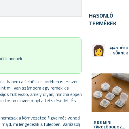
HASONLÓ
TERMÉKEK
AJÁNDÉKO
NŐKNEK
ből lennének
k, hanem a felnőttek körében is. Hiszen
 mint mi, van számodra egy remek kis
ájos fülbevaló, amely olyan, mintha éppen
biztosan elnyeri majd a tetszésedet. És
l nemcsak a környezeted figyelmét vonod
5 DB MINI
majd, mi lengedezik a füledben. Varázsolj
TÁROLÓDOBOZ