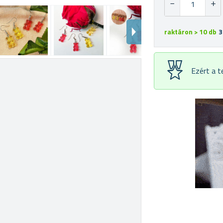
raktáron > 10 db
3
Ezért a 