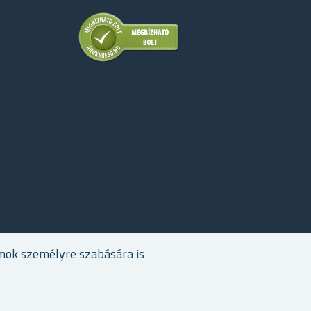
mok személyre szabására is
Szerzői jogi © 2026 Ajandekkozpont.hu. Minden jog fenntartva.