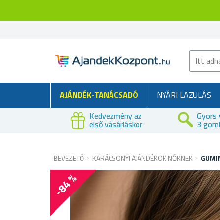
AJÁNDÉK-TANÁCSADÓ
NYÁRI LAZULÁS
Kedvezmény az
Gyors 
első vásárláskor
3 gom
BEVEZETŐ
KARÁCSONYI AJÁNDÉKOK NŐKNEK
GUMIM
-84 %