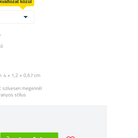
kváltozat közül
a
ló
: 4 × 1,2 × 0,67 cm
it szívesen megennél
anyos stílus