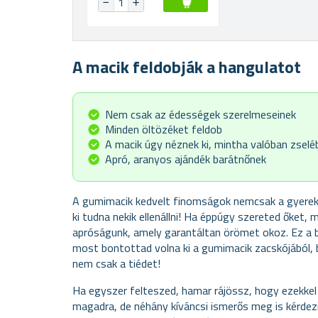
A macik feldobják a hangulatot
Nem csak az édességek szerelmeseinek
Minden öltözéket feldob
A macik úgy néznek ki, mintha valóban zselé
Apró, aranyos ajándék barátnőnek
A gumimacik kedvelt finomságok nemcsak a gyereke
ki tudna nekik ellenállni! Ha éppúgy szereted őket,
apróságunk, amely garantáltan örömet okoz. Ez a b
most bontottad volna ki a gumimacik zacskójából, 
nem csak a tiédet!
Ha egyszer felteszed, hamar rájössz, hogy ezekke
magadra, de néhány kíváncsi ismerős meg is kérdezi 