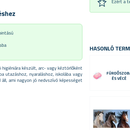
Ezért a 
éshez
pintású
ásba
HASONLÓ TERM
higiéniára készült, arc- vagy kéztörlőként
FÜRDŐSZOB
kba utazáshoz, nyaraláshoz, iskolába vagy
ÉS VÉCÉ
l áll, ami nagyon jó nedvszívó képességet