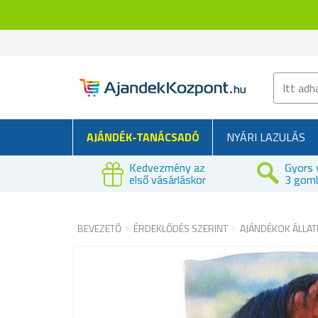
AJÁNDÉK-TANÁCSADÓ
NYÁRI LAZULÁS
Kedvezmény az
Gyors 
első vásárláskor
3 gom
BEVEZETŐ
ÉRDEKLŐDÉS SZERINT
AJÁNDÉKOK ÁLLA