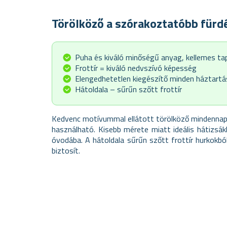
Törölköző a szórakoztatóbb fürd
Puha és kiváló minőségű anyag, kellemes ta
Frottír = kiváló nedvszívó képesség
Elengedhetetlen kiegészítő minden háztart
Hátoldala – sűrűn szőtt frottír
Kedvenc motívummal ellátott törölköző mindennapi 
használható. Kisebb mérete miatt ideális hátizsá
óvodába. A hátoldala sűrűn szőtt frottír hurkokbó
biztosít.