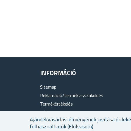
INFORMÁCIÓ
Sitemap
Reklamáció/termékvisszaküldés
Termékértékelés
Rólunk
Ajándékvásárlási élményének javítása érdek
Hűségprogram
felhasználhatók
(Elolvasom)
Szállítási és fizetési feltételek