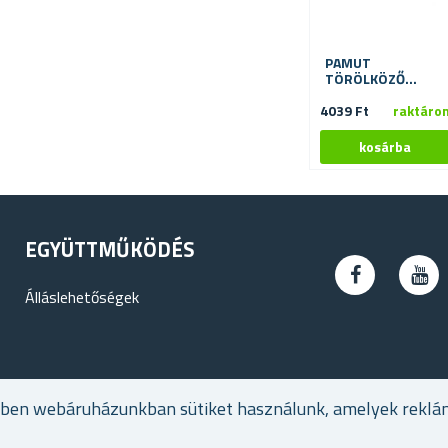
PAMUT
TÖRÖLKÖZŐ
VADLOVAKKAL
4039 Ft
70X140 CM
raktáro
EGYÜTTMŰKÖDÉS
Álláslehetőségek
ében webáruházunkban sütiket használunk, amelyek reklá