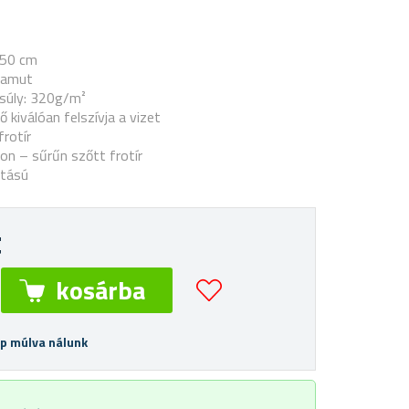
 50 cm
pamut
úly: 320g/m²
ő kiválóan felszívja a vizet
frotír
lon – sűrűn szőtt frotír
ntású
t
ap múlva nálunk