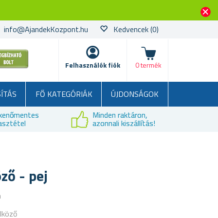
info@AjandekKozpont.hu
Kedvencek
(0)
kosár
Felhasználók fiók
0 termék
SÍTÁS
FŐ KATEGÓRIÁK
ÚJDONSÁGOK
kenőmentes
Minden raktáron,
asztétel
azonnali kiszállítás!
ző - pej
a
ölköző