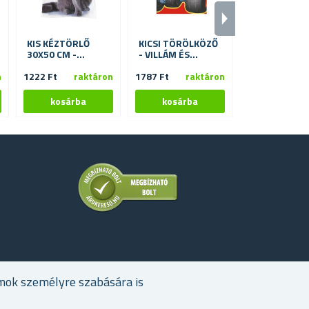
KIS KÉZTÖRLŐ
KICSI TÖRÖLKÖZŐ
KIS KÉZTÖRL
30X50 CM -
- VILLÁM ÉS
30X50 CM -
KISCICA
NÉGYSZEMÉLYESEK
FRANCIA BU
n
1222 Ft
raktáron
1787 Ft
raktáron
1426 Ft
ra
mok személyre szabására is