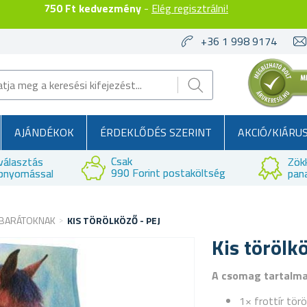
750 Ft kedvezmény
-
Elég regisztrálni!
+36 1 998 9174
AJÁNDÉKOK
ÉRDEKLŐDÉS SZERINT
AKCIÓ/KIÁRU
Csak
választás
Zök
990 Forint postaköltség
bnyomással
pan
TBARÁTOKNAK
KIS TÖRÖLKÖZŐ - PEJ
Kis törölkö
A csomag tartalm
1× frottír tör