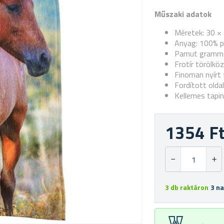
Műszaki adatok
Méretek: 30 ×
Anyag: 100% 
Pamut gramms
Frotír törölköz
Finoman nyírt 
Fordított olda
Kellemes tapi
1354 F
3 db raktáron
3 n