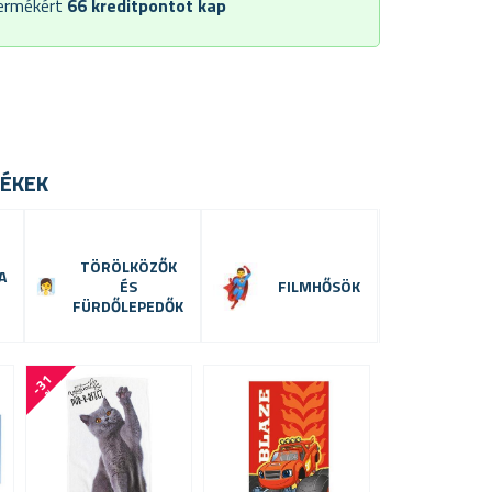
termékért
66
kreditpontot kap
ÉKEK
TÖRÖLKÖZŐK
A
ÉS
FILMHŐSÖK
FÜRDŐLEPEDŐK
-
3
1
%