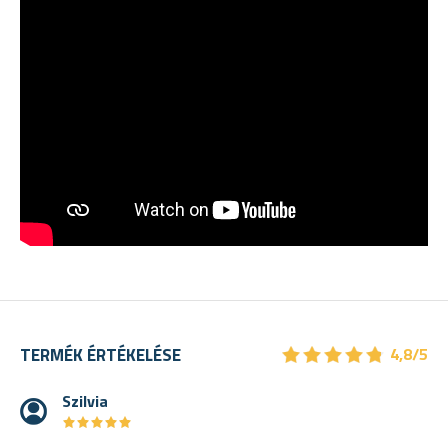
★
★
★
★
★
★
★
★
★
★
TERMÉK ÉRTÉKELÉSE
4,8/5
Szilvia
★
★
★
★
★
★
★
★
★
★