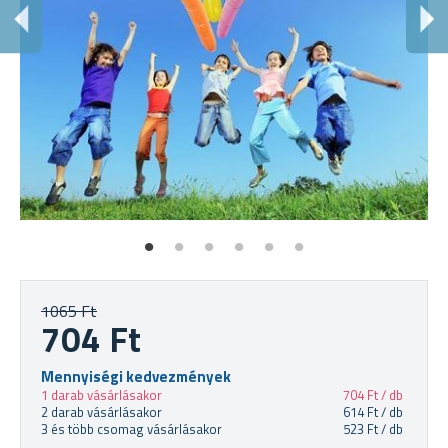
R
Ve
1065 Ft
704 Ft
Mennyiségi kedvezmények
1 darab vásárlásakor
704 Ft / db
2 darab vásárlásakor
614 Ft / db
3 és több csomag vásárlásakor
523 Ft / db