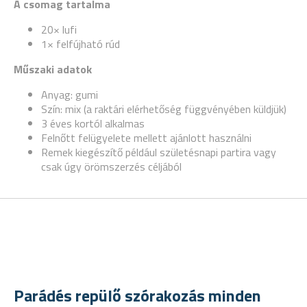
A csomag tartalma
20× lufi
1× felfújható rúd
Műszaki adatok
Anyag: gumi
Szín: mix (a raktári elérhetőség függvényében küldjük)
3 éves kortól alkalmas
Felnőtt felügyelete mellett ajánlott használni
Remek kiegészítő például születésnapi partira vagy
csak úgy örömszerzés céljából
Parádés repülő szórakozás minden