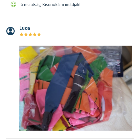
Jó mulatság! Kisunokáim imádják!
Luca
★
★
★
★
★
★
★
★
★
★