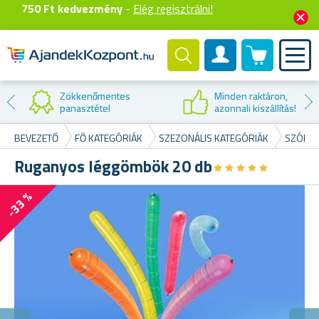
750 Ft kedvezmény
-
Elég regisztrálni!
0 termék
Felhasználók fiók
Zökkenőmentes
Minden raktáron,
panasztétel
azonnali kiszállítás!
BEVEZETŐ
FŐ KATEGÓRIÁK
SZEZONÁLIS KATEGÓRIÁK
SZÓRAK
Ruganyos léggömbök 20 db
★
★
★
★
★
★
★
★
★
★
-33 %