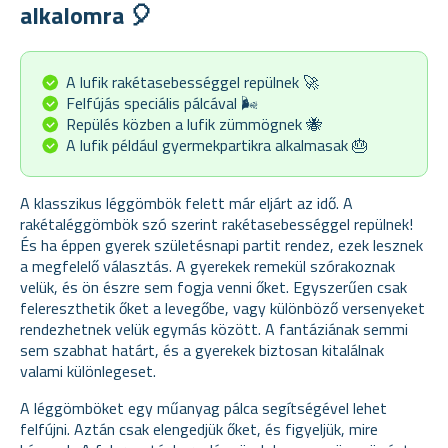
alkalomra 🎈
A lufik rakétasebességgel repülnek 🚀
Felfújás speciális pálcával 🌬️
Repülés közben a lufik zümmögnek 🐝
A lufik például gyermekpartikra alkalmasak 🎂
A klasszikus léggömbök felett már eljárt az idő. A
rakétaléggömbök szó szerint rakétasebességgel repülnek!
És ha éppen gyerek születésnapi partit rendez, ezek lesznek
a megfelelő választás. A gyerekek remekül szórakoznak
velük, és ön észre sem fogja venni őket. Egyszerűen csak
felereszthetik őket a levegőbe, vagy különböző versenyeket
rendezhetnek velük egymás között. A fantáziának semmi
sem szabhat határt, és a gyerekek biztosan kitalálnak
valami különlegeset.
A léggömböket egy műanyag pálca segítségével lehet
felfújni. Aztán csak elengedjük őket, és figyeljük, mire