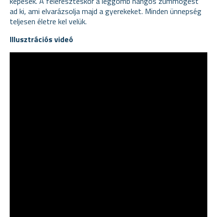
képesek. A feleresztéskor a léggömb hangos zümmögést
ad ki, ami elvarázsolja majd a gyerekeket. Minden ünnepség
teljesen életre kel velük.
Illusztrációs videó