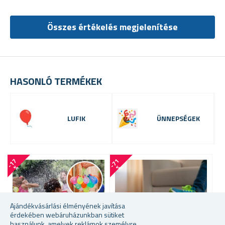
Összes értékelés megjelenítése
HASONLÓ TERMÉKEK
LUFIK
ÜNNEPSÉGEK
-
1
7
-
7
1
-
4
4
%
%
Ajándékvásárlási élményének javítása
érdekében webáruházunkban sütiket
használunk, amelyek reklámok személyre