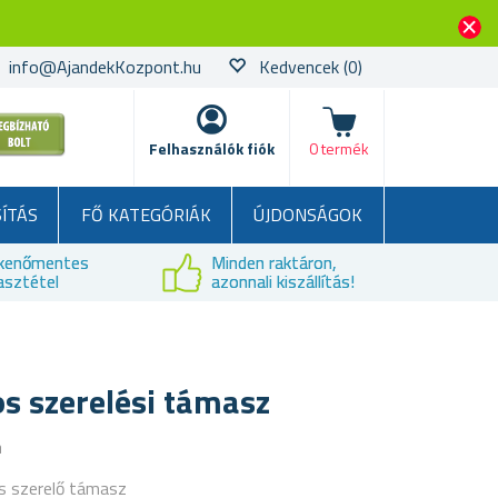
info@AjandekKozpont.hu
Kedvencek
(0)
kosár
Felhasználók fiók
0 termék
SÍTÁS
FŐ KATEGÓRIÁK
ÚJDONSÁGOK
kenőmentes
Minden raktáron,
asztétel
azonnali kiszállítás!
s szerelési támasz
a
s szerelő támasz