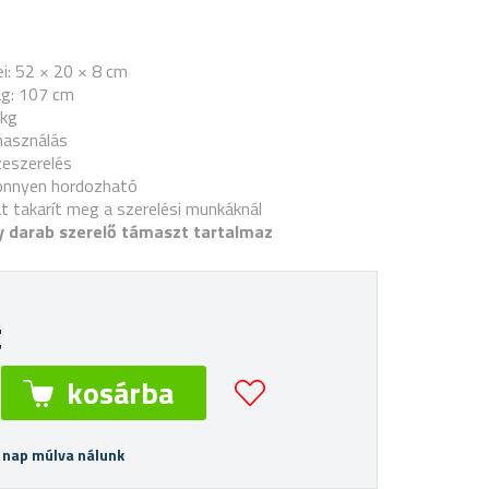
i: 52 × 20 × 8 cm
g: 107 cm
 kg
lhasználás
eszerelés
önnyen hordozható
át takarít meg a szerelési munkáknál
 darab szerelő támaszt tartalmaz
t
 nap múlva nálunk