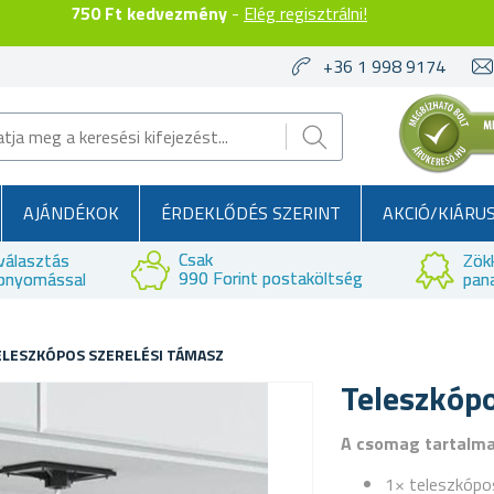
750 Ft kedvezmény
-
Elég regisztrálni!
+36 1 998 9174
AJÁNDÉKOK
ÉRDEKLŐDÉS SZERINT
AKCIÓ/KIÁRU
Csak
választás
Zök
990 Forint postaköltség
bnyomással
pan
ELESZKÓPOS SZERELÉSI TÁMASZ
Teleszkópo
A csomag tartalm
1× teleszkópo