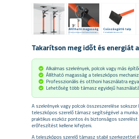
Állítható magasság
Csúszásgátló talp
A teleszkópos mechanizmusnak köszönhetően
A stabilabb támaszért
Takarítson meg időt és energiát 
Alkalmas szekrények, polcok vagy más épít
Állítható magasság a teleszkópos mechan
Professzionális és otthoni használatra egya
Lehetőség több támasz egyidejű használatá
A szekrények vagy polcok összeszerelése sokszor k
teleszkópos szerelő támasz segítségével a munka 
praktikus eszköz pontos és biztonságos szerelést 
erőfeszítést kellene kifejteni.
A teleszkópos szerelő támasz stabil szerkezettel 