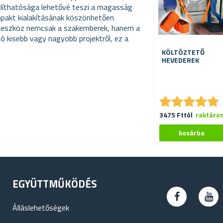
Állíthatósága lehetővé teszi a magasság
mpakt kialakításának köszönhetően
z eszköz nemcsak a szakemberek, hanem a
zó kisebb vagy nagyobb projektről, ez a
KÖLTÖZTETŐ
HEVEDEREK
★
★
★
★
★
★
★
★
★
★
3475 Fttól
raktáro
EGYÜTTMŰKÖDÉS
Álláslehetőségek