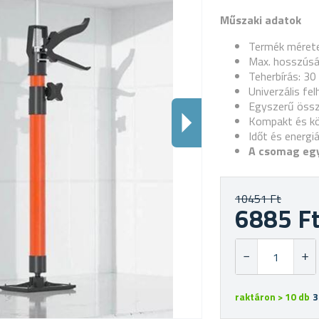
Műszaki adatok
Termék mérete
Max. hosszúsá
Teherbírás: 30
Univerzális fe
Egyszerű össz
Kompakt és k
Időt és energi
A csomag egy
10451 Ft
6885 F
raktáron > 10 db
3