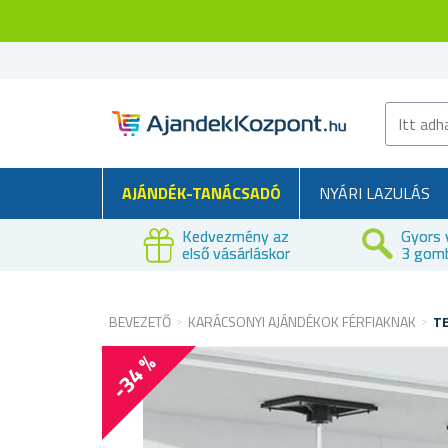
AJÁNDÉK-TANÁCSADÓ
NYÁRI LAZULÁS
Kedvezmény az
Gyors 
első vásárláskor
3 gom
BEVEZETŐ
KARÁCSONYI AJÁNDÉKOK FÉRFIAKNAK
T
-34 %