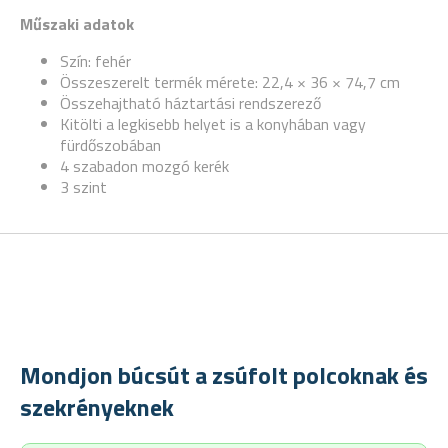
Műszaki adatok
Szín: fehér
Összeszerelt termék mérete: 22,4 × 36 × 74,7 cm
Összehajtható háztartási rendszerező
Kitölti a legkisebb helyet is a konyhában vagy
fürdőszobában
4 szabadon mozgó kerék
3 szint
Mondjon búcsút a zsúfolt polcoknak és
szekrényeknek