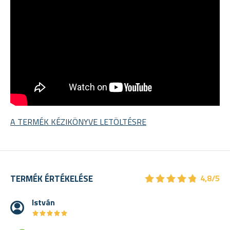
A TERMÉK KÉZIKÖNYVE LETÖLTÉSRE
★
★
★
★
★
★
★
★
★
★
TERMÉK ÉRTÉKELÉSE
4,8/5
István
★
★
★
★
★
★
★
★
★
★