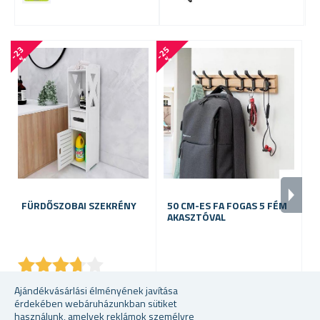
-
2
3
-
2
5
-
2
8
%
%
FÜRDŐSZOBAI SZEKRÉNY
50 CM-ES FA FOGAS 5 FÉM
Á
AKASZTÓVAL
C
★
★
★
★
★
★
★
★
★
★
raktáron
raktáron
ra
Ajándékvásárlási élményének javítása
érdekében webáruházunkban sütiket
6914 Ft
5397 Ft
58
használunk, amelyek reklámok személyre