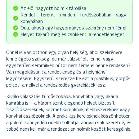
Az elöl hagyott holmik tárolása
Rendet teremt minden fürdőszobában vagy
konyhában
Oda, ahová egy hagyományos szekrény nem fér el
Helyet takarít meg és csökkenti a rendetlenséget
Önnél is van otthon egy olyan helyiség, ahol szekrényre
lenne égető szükség, de már túlzsúfolt lenne, vagy
egyszerűen semmilyen bútor nem férne el benne rendesen?
Van megoldásunk a rendetlenség és a helyhiány
legyőzésére! Egyszerű: szerezze be ezt a praktikus, görgős
polcot, amellyel a rendezkedés gyerekjáték lesz.
Kiváló választás fürdőszobába, konyhába vagy akár a
kamrába is – a három szint elegendő helyet biztosít
tisztítószereknek, kozmetikumoknak, élelmiszereknek vagy
konyhai eszközöknek. A praktikus kerekeknek köszönhetően
a polcot könnyedén odébb tolhatja, ahova csak szeretné, és
többé nem kell már a rendezetlen holmik között keresgélnie.