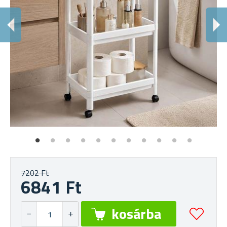
T
Al
7202 Ft
6841 Ft