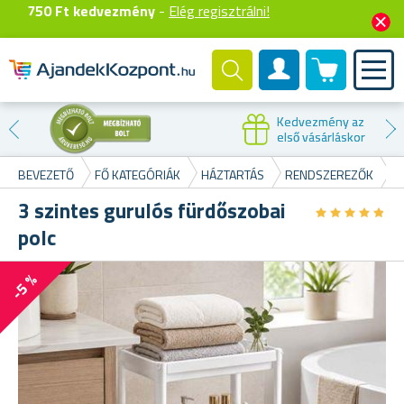
750 Ft kedvezmény
-
Elég regisztrálni!
0 termék
Felhasználók fiók
Kedvezmény az
első vásárláskor
BEVEZETŐ
FŐ KATEGÓRIÁK
HÁZTARTÁS
RENDSZEREZŐK
3
3 szintes gurulós fürdőszobai
★
★
★
★
★
★
★
★
★
★
polc
-5 %