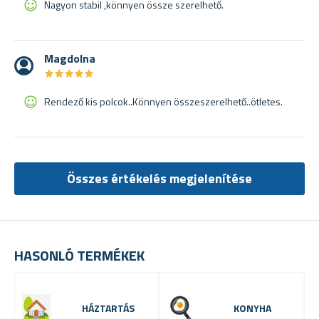
Nagyon stabil ,könnyen össze szerelhető.
Magdolna
★
★
★
★
★
★
★
★
★
★
Rendező kis polcok..Könnyen összeszerelhető..ötletes.
Összes értékelés megjelenítése
HASONLÓ TERMÉKEK
HÁZTARTÁS
KONYHA