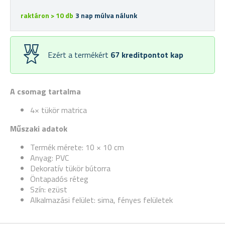
raktáron > 10 db
3 nap múlva nálunk
Ezért a termékért
67
kreditpontot kap
A csomag tartalma
4× tükör matrica
Műszaki adatok
Termék mérete: 10 × 10 cm
Anyag: PVC
Dekoratív tükör bútorra
Öntapadós réteg
Szín: ezüst
Alkalmazási felület: sima, fényes felületek