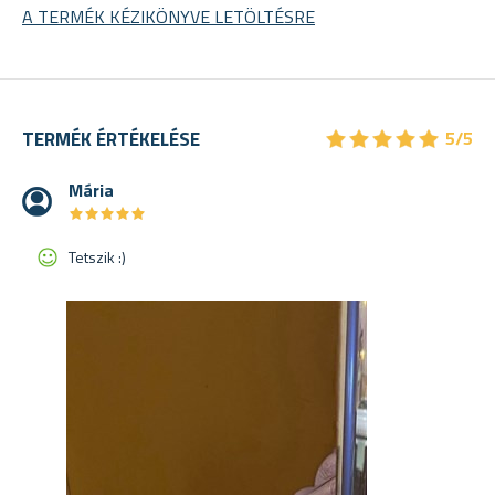
A TERMÉK KÉZIKÖNYVE LETÖLTÉSRE
★
★
★
★
★
★
★
★
★
★
TERMÉK ÉRTÉKELÉSE
5/5
Mária
★
★
★
★
★
★
★
★
★
★
Tetszik :)