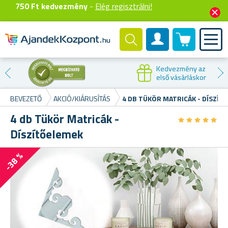
750 Ft kedvezmény
-
Elég regisztrálni!
0 termék
Felhasználók fiók
Kedvezmény az
első vásárláskor
BEVEZETŐ
AKCIÓ/KIÁRUSÍTÁS
4 DB TÜKÖR MATRICÁK - DÍSZÍT
4 db Tükör Matricák -
★
★
★
★
★
★
★
★
★
★
Díszítőelemek
-38 %