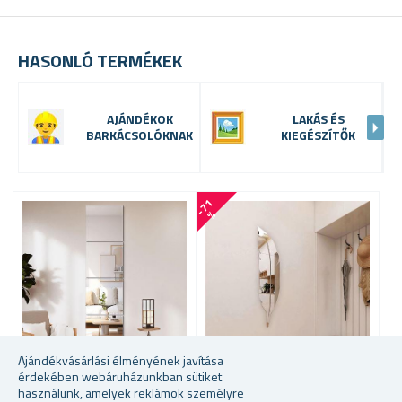
HASONLÓ TERMÉKEK
AJÁNDÉKOK
LAKÁS ÉS
BARKÁCSOLÓKNAK
KIEGÉSZÍTŐK
-
7
1
-
1
6
%
Ajándékvásárlási élményének javítása
érdekében webáruházunkban sütiket
használunk, amelyek reklámok személyre
ÖNTAPADÓS
TOLL ALAKÚ TÜKÖR
T