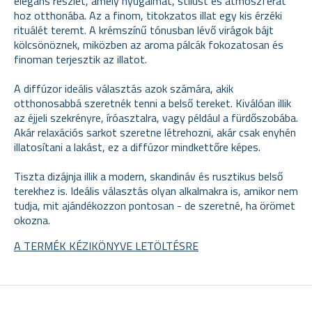
elegáns részlet, amely nyugalmat, stílust és atmoszférát
hoz otthonába. Az a finom, titokzatos illat
egy kis érzéki
rituálét teremt. A krémszínű tónusban lévő virágok bájt
kölcsönöznek, miközben az aroma pálcák fokozatosan és
finoman terjesztik az illatot.
A diffúzor ideális választás azok számára, akik
otthonosabbá szeretnék tenni a belső tereket. Kiválóan illik
az éjjeli szekrényre, íróasztalra, vagy például a fürdőszobába.
Akár relaxációs sarkot szeretne létrehozni, akár csak enyhén
illatosítani a lakást, ez a diffúzor mindkettőre képes.
Tiszta dizájnja illik a modern, skandináv és rusztikus belső
terekhez is. Ideális választás olyan alkalmakra is, amikor nem
tudja, mit ajándékozzon pontosan - de szeretné, ha örömet
okozna.
A TERMÉK KÉZIKÖNYVE LETÖLTÉSRE