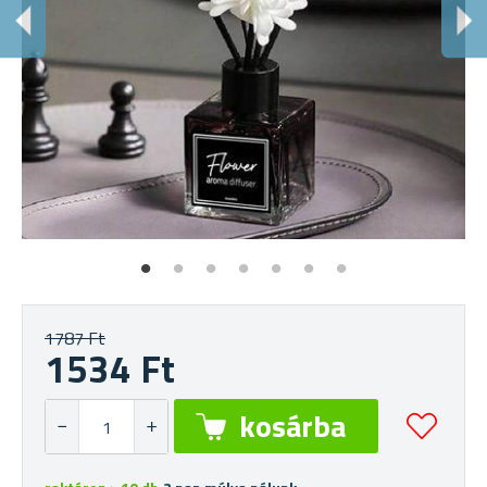
M
Ere
1787 Ft
1534 Ft