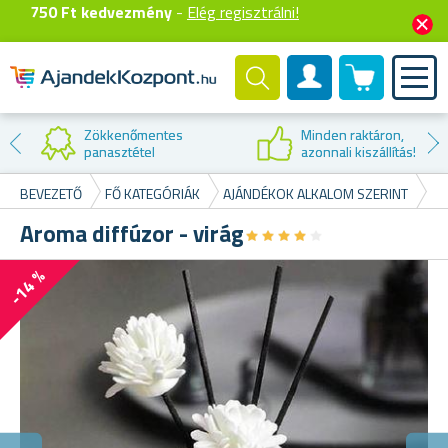
750 Ft kedvezmény
-
Elég regisztrálni!
0 termék
Felhasználók fiók
Minden raktáron,
azonnali kiszállítás!
BEVEZETŐ
FŐ KATEGÓRIÁK
AJÁNDÉKOK ALKALOM SZERINT
HÁ
Aroma diffúzor - virág
★
★
★
★
★
★
★
★
★
★
-14 %