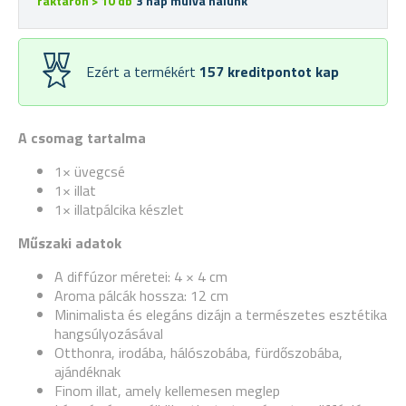
raktáron > 10 db
3 nap múlva nálunk
Ezért a termékért
157
kreditpontot kap
A csomag tartalma
1× üvegcsé
1× illat
1× illatpálcika készlet
Műszaki adatok
A diffúzor méretei: 4 × 4 cm
Aroma pálcák hossza: 12 cm
Minimalista és elegáns dizájn a természetes esztétika
hangsúlyozásával
Otthonra, irodába, hálószobába, fürdőszobába,
ajándéknak
Finom illat, amely kellemesen meglep