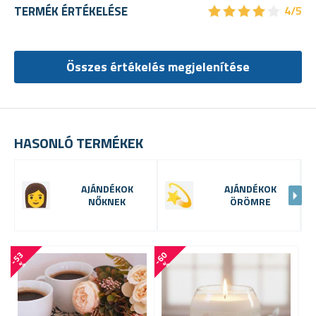
★
★
★
★
★
★
★
★
★
★
TERMÉK ÉRTÉKELÉSE
4/5
Összes értékelés megjelenítése
HASONLÓ TERMÉKEK
AJÁNDÉKOK
AJÁNDÉKOK
NŐKNEK
ÖRÖMRE
-
5
3
-
6
0
-
2
2
%
%