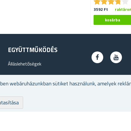
★
★
★
★
★
★
★
★
★
★
3592 Ft
raktáro
EGYÜTTMŰKÖDÉS
Álláslehetőségek
ében webáruházunkban sütiket használunk, amelyek reklá
utasítása