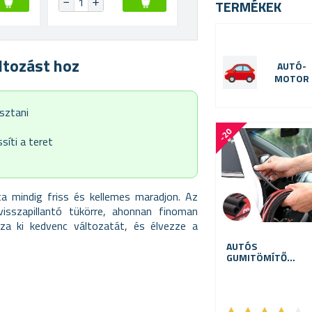
TERMÉKEK
ltozást hoz
AUTÓ-
MOTOR
asztani
-
2
0
síti a teret
%
a mindig friss és kellemes maradjon. Az
visszapillantó tükörre, ahonnan finoman
ssza ki kedvenc változatát, és élvezze a
AUTÓS
GUMITÖMÍTŐ
SZALAG 16 M