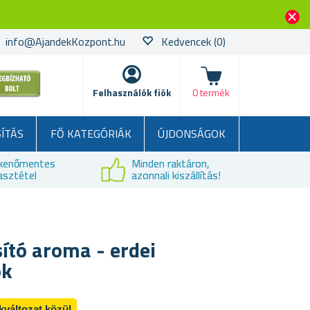
info@AjandekKozpont.hu
Kedvencek
(0)
kosár
Felhasználók fiók
0 termék
SÍTÁS
FŐ KATEGÓRIÁK
ÚJDONSÁGOK
kenőmentes
Minden raktáron,
asztétel
azonnali kiszállítás!
sító aroma - erdei
ök
kváltozat közül