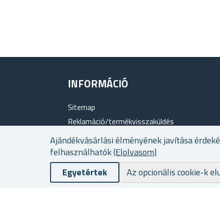
INFORMÁCIÓ
Sitemap
Reklamáció/termékvisszaküldés
Termékértékelés
Ajándékvásárlási élményének javítása érdek
Rólunk
felhasználhatók
(Elolvasom)
Hűségprogram
Egyetértek
Az opcionális cookie-k el
Szállítási és fizetési feltételek
Személyes adatok védelme
Üzleti feltételek