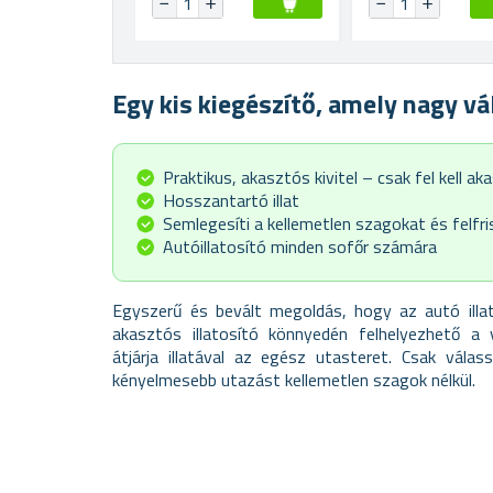
Egy kis kiegészítő, amely nagy vá
Praktikus, akasztós kivitel – csak fel kell ak
Hosszantartó illat
Semlegesíti a kellemetlen szagokat és felfris
Autóillatosító minden sofőr számára
Egyszerű és bevált megoldás, hogy az autó illat
akasztós illatosító könnyedén felhelyezhető a 
átjárja illatával az egész utasteret. Csak vála
kényelmesebb utazást kellemetlen szagok nélkül.