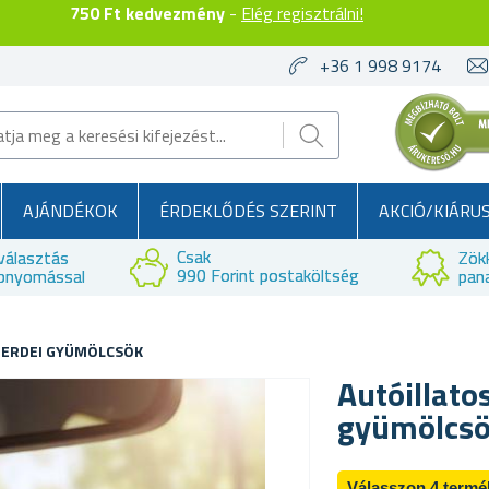
750 Ft kedvezmény
-
Elég regisztrálni!
+36 1 998 9174
AJÁNDÉKOK
ÉRDEKLŐDÉS SZERINT
AKCIÓ/KIÁRU
Csak
választás
Zök
990 Forint postaköltség
bnyomással
pan
 ERDEI GYÜMÖLCSÖK
Autóillato
gyümölcs
Válasszon 4 termé