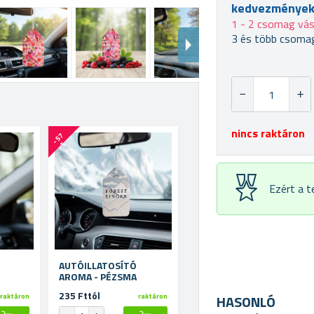
kedvezménye
1 - 2 csomag vás
3 és több csomag
nincs raktáron
-
5
7
%
Ezért a 
AUTÓILLATOSÍTÓ
AROMA - PÉZSMA
235 Fttól
HASONLÓ
raktáron
raktáron