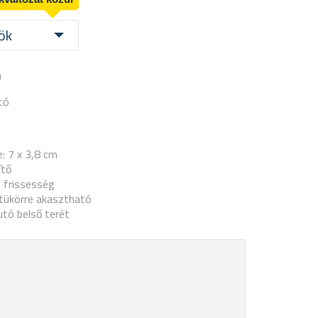
ök
a
tó
e:
7 x 3,8 cm
ítő
 frissesség
 tükörre akasztható
autó belső terét