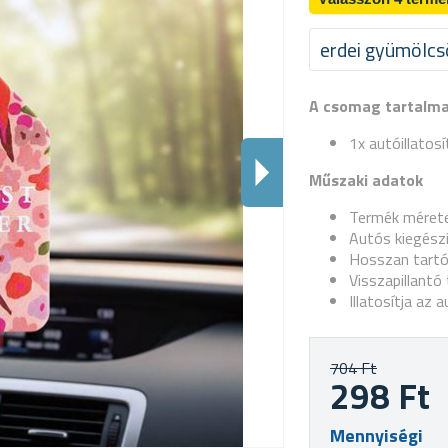
erdei gyümölcs
A csomag tartalm
1x autóillatosí
Műszaki adatok
Termék méret
Autós kiegész
Hosszan tartó
Visszapillantó
Illatosítja az 
704 Ft
298 Ft
Mennyiségi