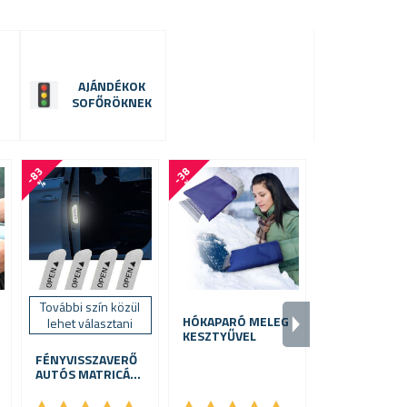
AJÁNDÉKOK
SOFŐRÖKNEK
-
8
3
-
3
8
-
8
0
%
%
%
További szín közül
HÓKAPARÓ MELEG
MIKROSZÁLA
lehet választani
KESZTYŰVEL
AUTÓ
TÖRLŐKEND
FÉNYVISSZAVERŐ
AUTÓS MATRICÁK
4 DB