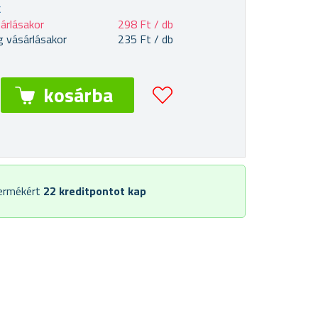
k
árlásakor
298 Ft / db
 vásárlásakor
235 Ft / db
termékért
22
kreditpontot kap