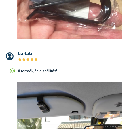
Garlati
★
★
★
★
★
★
★
★
★
★
A termék,és a szállítás!