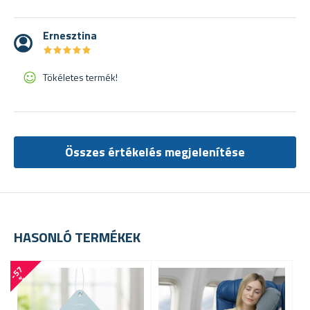
Ernesztina
★
★
★
★
★
★
★
★
★
★
Tökéletes termék!
Összes értékelés megjelenítése
HASONLÓ TERMÉKEK
-
5
7
-
4
4
%