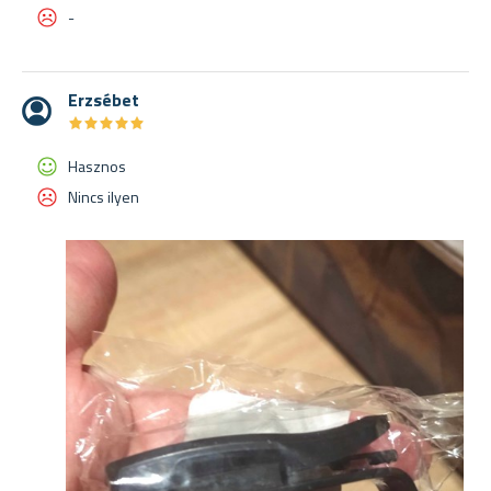
-
Erzsébet
★
★
★
★
★
★
★
★
★
★
Hasznos
Nincs ilyen