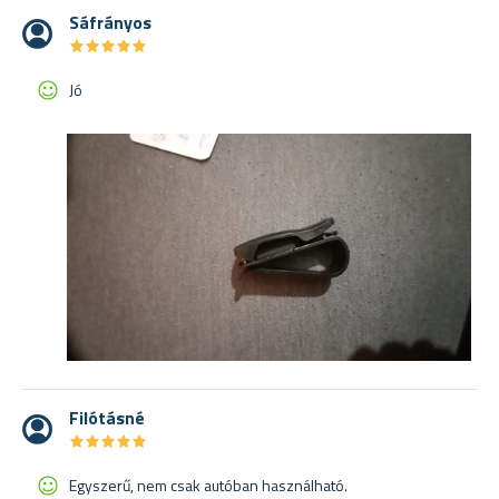
Sáfrányos
★
★
★
★
★
★
★
★
★
★
Jó
Filótásné
★
★
★
★
★
★
★
★
★
★
Egyszerű, nem csak autóban használható.