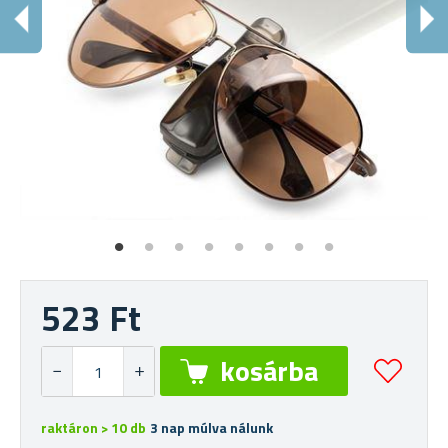
S
Ni
523 Ft
raktáron > 10 db
3 nap múlva nálunk