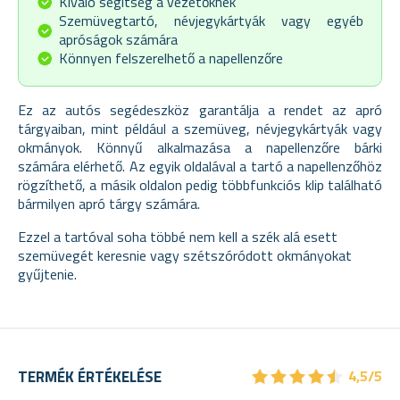
Kiváló segítség a vezetőknek
Szemüvegtartó, névjegykártyák vagy egyéb
apróságok számára
Könnyen felszerelhető a napellenzőre
Ez az autós segédeszköz garantálja a rendet az apró
tárgyaiban, mint például a szemüveg, névjegykártyák vagy
okmányok. Könnyű alkalmazása a napellenzőre bárki
számára elérhető. Az egyik oldalával a tartó a napellenzőhöz
rögzíthető, a másik oldalon pedig többfunkciós klip található
bármilyen apró tárgy számára.
Ezzel a tartóval soha többé nem kell a szék alá esett
szemüvegét keresnie vagy szétszóródott okmányokat
gyűjtenie.
★
★
★
★
★
★
★
★
★
★
TERMÉK ÉRTÉKELÉSE
4,5/5