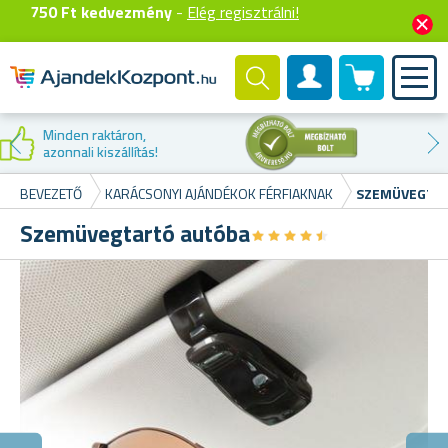
750 Ft kedvezmény
-
Elég regisztrálni!
0 termék
Felhasználók fiók
Kedvezmény az
első vásárláskor
BEVEZETŐ
KARÁCSONYI AJÁNDÉKOK FÉRFIAKNAK
SZEMÜVEGTA
Szemüvegtartó autóba
★
★
★
★
★
★
★
★
★
★