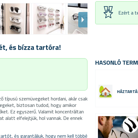
Ezért a 
, és bízza tartóra!
HASONLÓ TERM
HÁZTARTÁ
ző típusú szemüvegeket hordani, akár csak
vegeket, biztosan tudod, hogy amikor
őket. Ez egyszerű. Valamit koncentráltan
t alatt elfelejtjük, hol vannak. De ennek
rtót, és garantáljuk, hogy nem kell többé