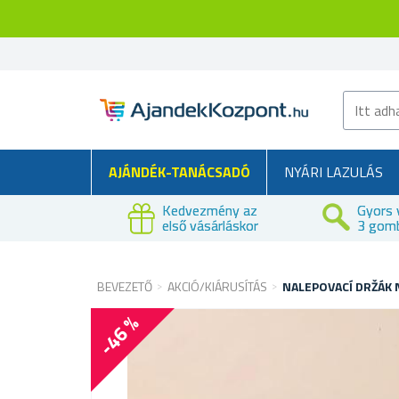
AJÁNDÉK-TANÁCSADÓ
NYÁRI LAZULÁS
Kedvezmény az
Gyors 
első vásárláskor
3 gom
BEVEZETŐ
AKCIÓ/KIÁRUSÍTÁS
NALEPOVACÍ DRŽÁK 
-46 %