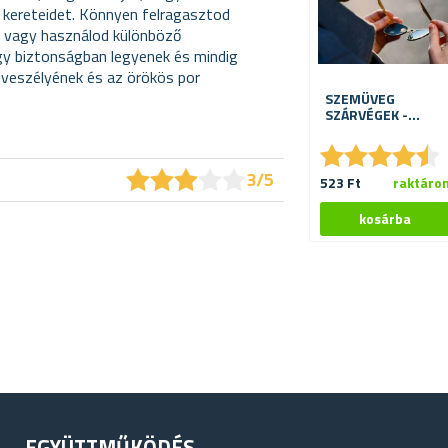
kereteidet. Könnyen felragasztod
, vagy használod különböző
gy biztonságban legyenek és mindig
s veszélyének és az örökös por
SZEMÜVEG
SZÁRVÉGEK -
FEKETE
★
★
★
★
★
★
★
★
★
★
★
★
★
★
★
★
★
★
★
★
3/5
523 Ft
raktáro
EGYÜTTMŰKÖDÉS