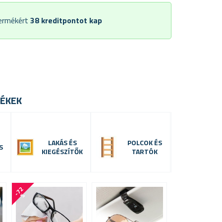
termékért
38
kreditpontot kap
ÉKEK
LAKÁS ÉS
POLCOK ÉS
S
KIEGÉSZÍTŐK
TARTÓK
-
7
2
%