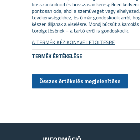
bosszankodnod és hosszasan keresgélned kedvenc 
pontosan oda, ahol a szemüveget vagy elhelyezed
tevékenységekhez, és ő már gondoskodik arról, ho
készen álljanak a viselésre. Mondj búcsút a karcolá
törölgetésének – a tartó erről is gondoskodik.
A TERMÉK KÉZIKÖNYVE LETÖLTÉSRE
TERMÉK ÉRTÉKELÉSE
Összes értékelés megjelenítése
INFORMÁCIÓ