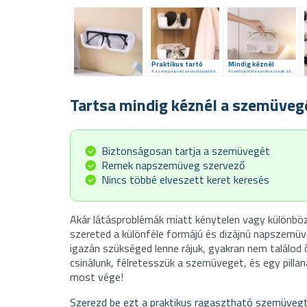
Praktikus tartó
Mindig kéznél
A szemüveg véd a karcolásoktól és a portól.
A tartó tökéletesen illeszkedik a különböző belső terekhez.
Tartsa mindig kéznél a szemüvegét
Biztonságosan tartja a szemüvegét
Remek napszemüveg szervező
Nincs többé elveszett keret keresés
Akár látásproblémák miatt kénytelen vagy különbö
szereted a különféle formájú és dizájnú napszemü
igazán szükséged lenne rájuk, gyakran nem találod 
csinálunk, félretesszük a szemüveget, és egy pillana
most vége!
Szerezd be ezt a praktikus ragasztható szemüvegta