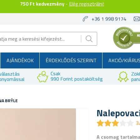
750 Ft kedvezmény
-
Elég regisztrálni!
+36 1 998 9174
AJÁNDÉKOK
ÉRDEKLŐDÉS SZERINT
AKCIÓ/KIÁRU
Csak
választás
Zök
990 Forint postaköltség
bnyomással
pan
NA BRÝLE
Nalepovací
★
★
★
★
★
★
★
★
★
★
3
A csomag tartalm