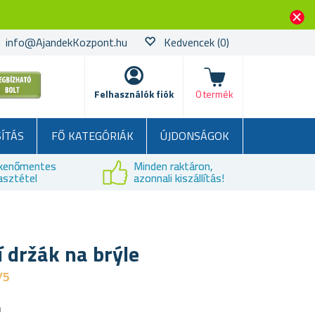
info@AjandekKozpont.hu
Kedvencek
(0)
kosár
Felhasználók fiók
0 termék
SÍTÁS
FŐ KATEGÓRIÁK
ÚJDONSÁGOK
kenőmentes
Minden raktáron,
asztétel
azonnali kiszállítás!
 držák na brýle
/5
a