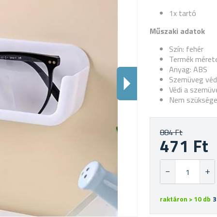
1x tartó
Műszaki adatok
Szín: fehér
Termék méretei
Anyag: ABS
Szemüveg véde
Védi a szemüv
Nem szükséges 
884 Ft
471 Ft
raktáron > 10 db
3