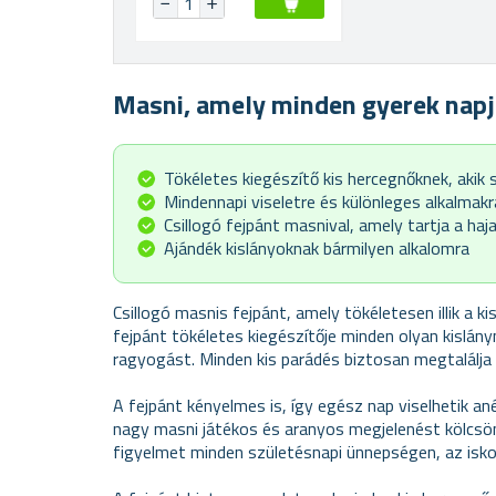
Masni, amely minden gyerek napj
Tökéletes kiegészítő kis hercegnőknek, akik s
Mindennapi viseletre és különleges alkalmakr
Csillogó fejpánt masnival, amely tartja a ha
Ajándék kislányoknak bármilyen alkalomra
Csillogó masnis fejpánt, amely tökéletesen illik a 
fejpánt tökéletes kiegészítője minden olyan kislányn
ragyogást. Minden kis parádés biztosan megtalálja
A fejpánt kényelmes is, így egész nap viselhetik ané
nagy masni játékos és aranyos megjelenést kölcsön
figyelmet minden születésnapi ünnepségen, az iskol