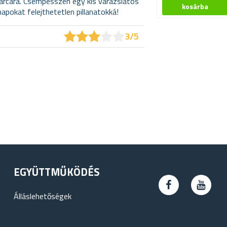
 arcára. Csempésszen egy kis varázslatos
apokat felejthetetlen pillanatokká!
★
★
★
★
★
★
★
★
★
★
3/5
EGYÜTTMŰKÖDÉS
Álláslehetőségek