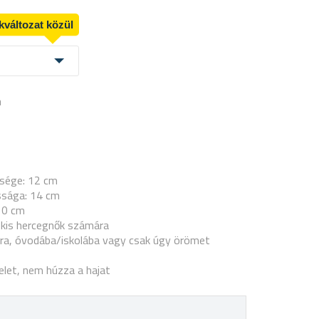
kváltozat közül
a
ssége: 12 cm
ssága: 14 cm
10 cm
k kis hercegnők számára
ra, óvodába/iskolába vagy csak úgy örömet
let, nem húzza a hajat