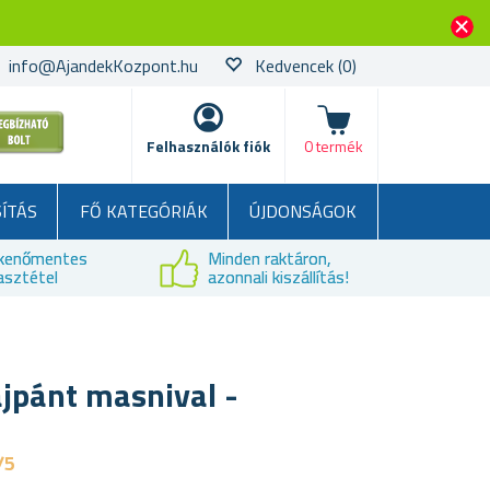
info@AjandekKozpont.hu
Kedvencek
(0)
kosár
Felhasználók fiók
0 termék
SÍTÁS
FŐ KATEGÓRIÁK
ÚJDONSÁGOK
kenőmentes
Minden raktáron,
asztétel
azonnali kiszállítás!
ajpánt masnival -
/5