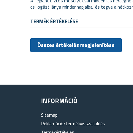
A fejpánt biztos mosolyt csal minden kis hercegnő
csillogást lánya mindennapjaiba, és tegye a hétközn
TERMÉK ÉRTÉKELÉSE
Összes értékelés megjelenítése
INFORMÁCIÓ
Sitemap
Reklamáció/termékvisszaküldés
Termékértékelés