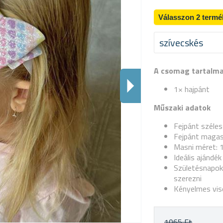
Válasszon 2 termé
szívecskés
A csomag tartalm
1× hajpánt
Műszaki adatok
Fejpánt széle
Fejpánt maga
Masni méret: 
Ideális ajándé
Születésnapok
szerezni
Kényelmes vise
1065 Ft