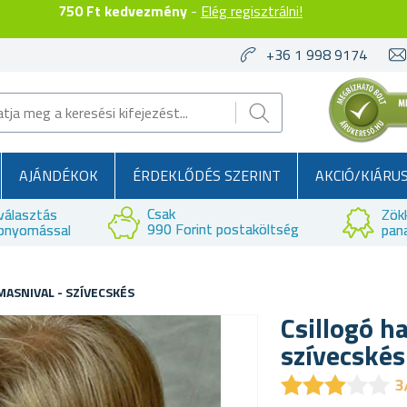
750 Ft kedvezmény
-
Elég regisztrálni!
+36 1 998 9174
AJÁNDÉKOK
ÉRDEKLŐDÉS SZERINT
AKCIÓ/KIÁRU
Csak
választás
Zök
990 Forint postaköltség
bnyomással
pan
MASNIVAL - SZÍVECSKÉS
Csillogó h
szívecskés
★
★
★
★
★
★
★
★
★
★
3