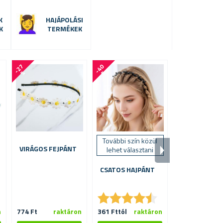
K
HAJÁPOLÁSI
K
TERMÉKEK
-
2
7
-
4
0
-
5
0
%
%
%
További szín közül
További szín 
VIRÁGOS FEJPÁNT
lehet választani
lehet válasz
CSATOS HAJPÁNT
HAJPÁNT
CSATOKKAL É
STRASSZKÖV
★
★
★
★
★
★
★
★
★
★
★
★
★
★
★
★
n
774 Ft
raktáron
361 Fttól
raktáron
523 Ft
ra