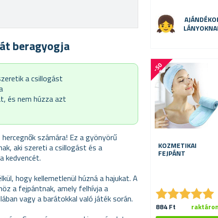
AJÁNDÉKO
LÁNYOKNA
át beragyogja
-
5
0
%
zeretik a csillogást
a
jat, és nem húzza azt
kis hercegnők számára! Ez a gyönyörű
KOZMETIKAI
ak, aki szereti a csillogást és a
FEJPÁNT
 a kedvencét.
lkül, hogy kellemetlenül húzná a hajukat. A
öz a fejpántnak, amely felhívja a
★
★
★
★
★
★
★
★
★
★
ában vagy a barátokkal való játék során.
884 Ft
raktáro