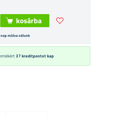
 nap múlva nálunk
termékért
37
kreditpontot kap