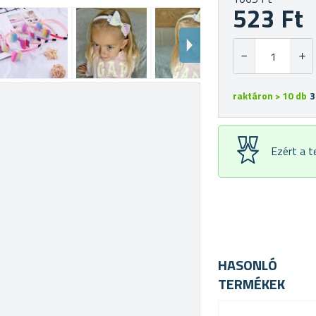
523 Ft
raktáron > 10 db
3
Ezért a 
HASONLÓ
TERMÉKEK