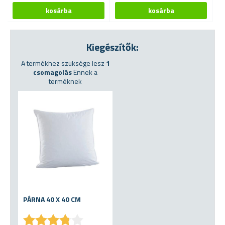
Kiegészítők:
A termékhez szüksége lesz
1
csomagolás
Ennek a
terméknek
PÁRNA 40 X 40 CM
★
★
★
★
★
★
★
★
★
★