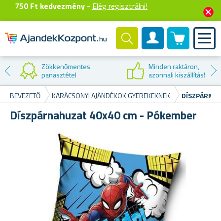
750 Ft kedvezmény
-
Elég regisztrálni!
0 termék
Felhasználók fiók
Zökkenőmentes
Minden raktáron,
panasztétel
azonnali kiszállítás!
BEVEZETŐ
KARÁCSONYI AJÁNDÉKOK GYEREKEKNEK
DÍSZPÁRNAH
Díszpárnahuzat 40x40 cm - Pókember