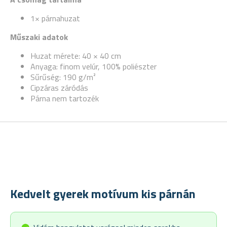
1× párnahuzat
Műszaki adatok
Huzat mérete: 40 × 40 cm
Anyaga: finom velúr, 100% poliészter
Sűrűség: 190 g/m²
Cipzáras záródás
Párna nem tartozék
Kedvelt gyerek motívum kis párnán