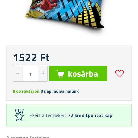
1522 Ft
8 db raktáron
3 nap múlva nálunk
Ezért a termékért
72
kreditpontot kap
A csomag tartalma