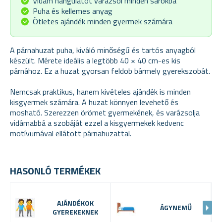
Vidám hangulatot varázsol minden sarokba
Puha és kellemes anyag
Ötletes ajándék minden gyermek számára
A párnahuzat puha, kiváló minőségű és tartós anyagból
készült. Mérete ideális a legtöbb 40 × 40 cm-es kis
párnához. Ez a huzat gyorsan feldob bármely gyerekszobát.
Nemcsak praktikus, hanem kivételes ajándék is minden
kisgyermek számára. A huzat könnyen levehető és
mosható. Szerezzen örömet gyermekének, és varázsolja
vidámabbá a szobáját ezzel a kisgyermekek kedvenc
motívumával ellátott párnahuzattal.
HASONLÓ TERMÉKEK
AJÁNDÉKOK
ÁGYNEMŰ
GYEREKEKNEK