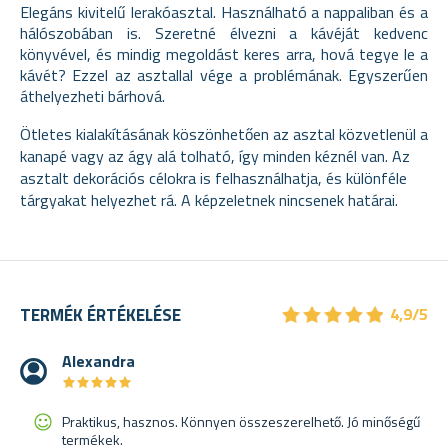
Elegáns kivitelű lerakóasztal. Használható a nappaliban és a
hálószobában is. Szeretné élvezni a kávéját kedvenc
könyvével, és mindig megoldást keres arra, hová tegye le a
kávét? Ezzel az asztallal vége a problémának. Egyszerűen
áthelyezheti bárhová.
Ötletes kialakításának köszönhetően az asztal közvetlenül a
kanapé vagy az ágy alá tolható, így minden kéznél van. Az
asztalt dekorációs célokra is felhasználhatja, és különféle
tárgyakat helyezhet rá. A képzeletnek nincsenek határai.
★
★
★
★
★
★
★
★
★
★
TERMÉK ÉRTÉKELÉSE
4,9/5
Alexandra
★
★
★
★
★
★
★
★
★
★
Praktikus, hasznos. Könnyen összeszerelhető. Jó minőségű
termékek.