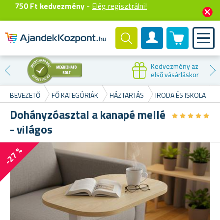
750 Ft kedvezmény
-
Elég regisztrálni!
0 termék
Felhasználók fiók
Kedvezmény az
első vásárláskor
BEVEZETŐ
FŐ KATEGÓRIÁK
HÁZTARTÁS
IRODA ÉS ISKOLA
Dohányzóasztal a kanapé mellé
★
★
★
★
★
★
★
★
★
★
- világos
-27 %
T
Id