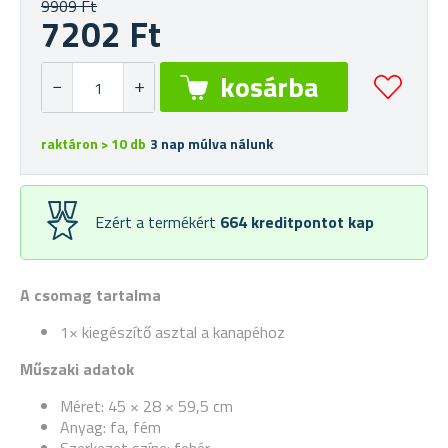
9909 Ft
7202 Ft
raktáron > 10 db
3 nap múlva nálunk
Ezért a termékért
664
kreditpontot kap
A csomag tartalma
1× kiegészítő asztal a kanapéhoz
Műszaki adatok
Méret: 45 × 28 × 59,5 cm
Anyag: fa, fém