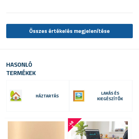
Összes értékelés megjelenítése
HASONLÓ
TERMÉKEK
LAKÁS ÉS
HÁZTARTÁS
KIEGÉSZÍTŐK
-
4
8
-
2
9
%