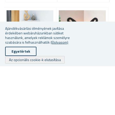
-
2
5
Ajándékvásárlási élményének javítása
érdekében webáruházunkban sütiket
használunk, amelyek reklámok személyre
szabására is felhasználhatók
(Elolvasom)
Egyetértek
Az opcionális cookie-k elutasítása
Több változat közül
SAROKPOLC 22 CM
F
választhat
FA SAROKPOLC PILLANGÓ
raktáron
raktáron
ra
1787 Fttól
3050 Fttól
26