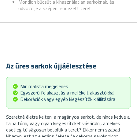
Mondjon búcsút a kihasználatlan sarkoknak, és
üdvözölje a szépen rendezett teret
Az üres sarkok újjáélesztése
Minimalista megjelenés
Egyszerű felakasztás a mellékelt akasztókkal
Dekorációk vagy egyéb kiegészítők kiállítására
Szeretné életre kelteni a magányos sarkot, de nincs kedve a
falba fúrni, vagy olyan kiegészítőket vásárolni, amelyek
esetleg túlságosan betöltik a teret? Ekkor nem szabad
kihagyni ezt az elegáns fekete fa dekoros sarokpolcot.