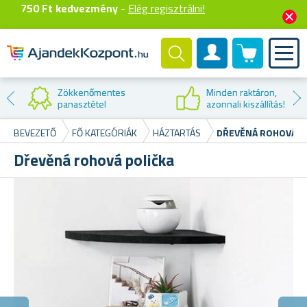
750 Ft kedvezmény
-
Elég regisztrálni!
0 termék
Felhasználók fiók
Zökkenőmentes
Minden raktáron,
panasztétel
azonnali kiszállítás!
BEVEZETŐ
FŐ KATEGÓRIÁK
HÁZTARTÁS
DŘEVĚNÁ ROHOVÁ P
Dřevěná rohová polička