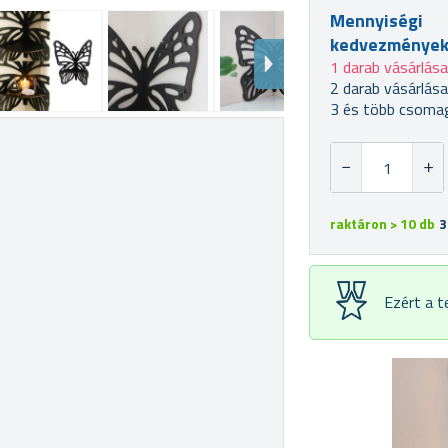
Mennyiségi
kedvezménye
1 darab vásárlás
2 darab vásárlás
3 és több csomag
raktáron > 10 db
3
Ezért a 