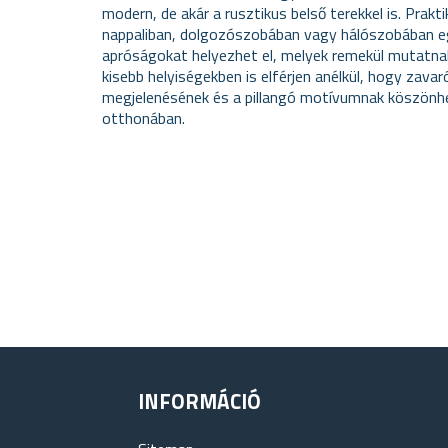
modern, de akár a rusztikus belső terekkel is. Prakt
nappaliban, dolgozószobában vagy hálószobában eg
apróságokat helyezhet el, melyek remekül mutatnak
kisebb helyiségekben is elférjen anélkül, hogy zava
megjelenésének és a pillangó motívumnak köszönh
otthonában.
INFORMÁCIÓ