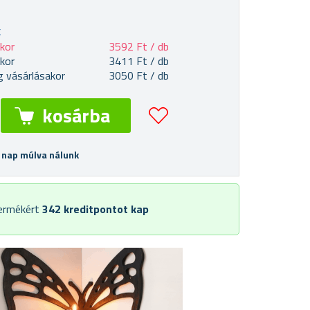
k
akor
3592 Ft / db
akor
3411 Ft / db
 vásárlásakor
3050 Ft / db
 nap múlva nálunk
termékért
342
kreditpontot kap