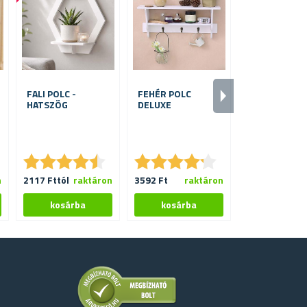
FALI POLC -
FEHÉR POLC
SAROKPOLC 
HATSZÖG
DELUXE
POLCCAL
★
★
★
★
★
★
★
★
★
★
★
★
★
★
★
★
★
★
★
★
★
★
★
★
★
★
n
2117 Fttól
raktáron
3592 Ft
raktáron
6660 Ft
ra