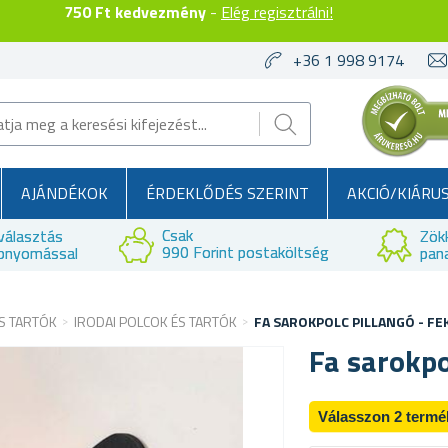
750 Ft kedvezmény
-
Elég regisztrálni!
+36 1 998 9174
AJÁNDÉKOK
ÉRDEKLŐDÉS SZERINT
AKCIÓ/KIÁRU
Csak
választás
Zök
990 Forint postaköltség
bnyomással
pan
S TARTÓK
IRODAI POLCOK ÉS TARTÓK
FA SAROKPOLC PILLANGÓ - FE
Fa sarokpo
Válasszon 2 termé