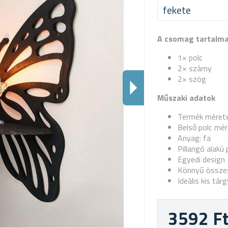
fekete
A csomag tartalm
1× polc
2× szárny
2× szög
Műszaki adatok
Termék mérete
Belső polc mér
Anyag: fa
Pillangó alakú 
Egyedi design
Könnyű össze
Ideális kis tár
3592 F