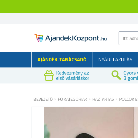
AJÁNDÉK-TANÁCSADÓ
NYÁRI LAZULÁS
Kedvezmény az
Gyors 
első vásárláskor
3 gom
BEVEZETŐ
FŐ KATEGÓRIÁK
HÁZTARTÁS
POLCOK É