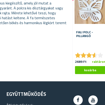
ikus kiegészítő, amely jól mutat a
yaránt. A polcra kis dísztárgyakat vagy
 rajta. Mérete lehetővé teszi, hogy
ró hatást keltene. A fa természetes
etően békés és harmonikus légkört teremt
FALI POLC -
PILLANGÓ
★
★
★
★
★
★
★
★
★
★
2689 Ft
raktáro
EGYÜTTMŰKÖDÉS