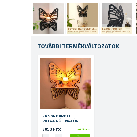
Egyedi hangulat a belső térben
Egyedi design
Praktikus megoldás a kihasználatlan sarkok számára
Polc apróságok és kis díszek számára
TOVÁBBI TERMÉKVÁLTOZATOK
FA SAROKPOLC
PILLANGÓ - NATÚR
3050 Fttól
raktáron