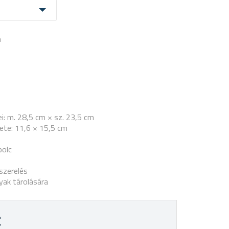
a
i: m. 28,5 cm × sz. 23,5 cm
ete: 11,6 × 15,5 cm
polc
szerelés
gyak tárolására
t