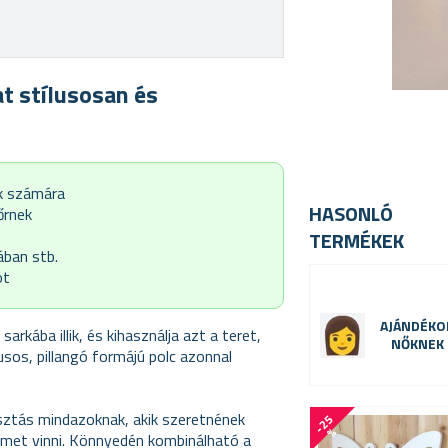
at stílusosan és
ók számára
HASONLÓ
őrnek
TERMÉKEK
ában stb.
ot
AJÁNDÉKO
rkába illik, és kihasználja azt a teret,
NŐKNEK
sos, pillangó formájú polc azonnal
sztás mindazoknak, akik szeretnének
-
2
5
%
emet vinni. Könnyedén kombinálható a