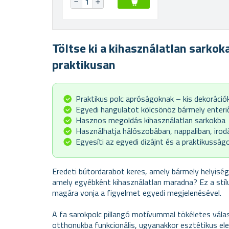
Töltse ki a kihasználatlan sarkok
praktikusan
Praktikus polc apróságoknak – kis dekoráci
Egyedi hangulatot kölcsönöz bármely enteri
Hasznos megoldás kihasználatlan sarkokba
Használhatja hálószobában, nappaliban, irod
Egyesíti az egyedi dizájnt és a praktikusság
Eredeti bútordarabot keres, amely bármely helyiség sa
amely egyébként kihasználatlan maradna? Ez a stílu
magára vonja a figyelmet egyedi megjelenésével.
A fa sarokpolc pillangó motívummal tökéletes vála
otthonukba funkcionális, ugyanakkor esztétikus el