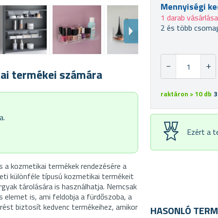
Mennyiségi k
1 darab vásárlás
2 és több csomag
kai termékei számára
raktáron > 10 db
3
a.
Ezért a 
s a kozmetikai termékek rendezésére a
eti különféle típusú kozmetikai termékeit
rgyak tárolására is használhatja. Nemcsak
s elemet is, ami feldobja a fürdőszoba, a
rést biztosít kedvenc termékeihez, amikor
HASONLÓ TERM