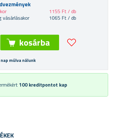
edvezmények
akor
1155 Ft / db
 vásárlásakor
1065 Ft / db
 nap múlva nálunk
termékért
100
kreditpontot kap
ÉKEK