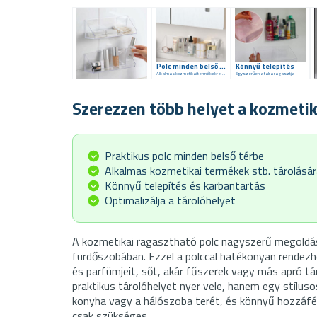
Polc minden belső térbe
Könnyű telepítés
Alkalmas kozmetikai termékekre, parfümökre stb.
Egyszerűen a falra ragasztja
Szerezzen több helyet a kozmeti
Praktikus polc minden belső térbe
Alkalmas kozmetikai termékek stb. tárolásár
Könnyű telepítés és karbantartás
Optimalizálja a tárolóhelyet
A kozmetikai ragasztható polc nagyszerű megoldá
fürdőszobában.
Ezzel a polccal hatékonyan rendezh
és parfümjeit, sőt, akár fűszerek vagy más apró tá
praktikus tárolóhelyet nyer vele, hanem egy stíluso
konyha vagy a hálószoba terét, és könnyű hozzáfé
csak szükséges.