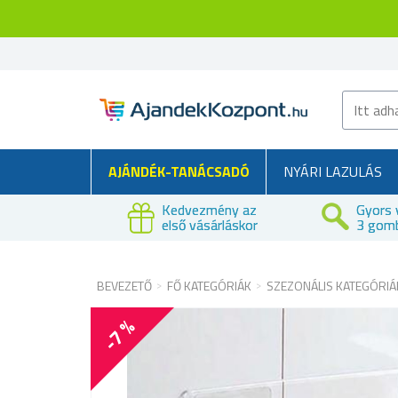
AJÁNDÉK-TANÁCSADÓ
NYÁRI LAZULÁS
Kedvezmény az
Gyors 
első vásárláskor
3 gom
BEVEZETŐ
FŐ KATEGÓRIÁK
SZEZONÁLIS KATEGÓRIÁ
-7 %