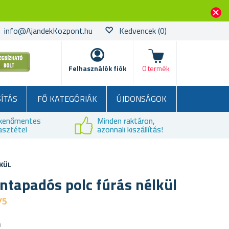
info@AjandekKozpont.hu
Kedvencek
(0)
kosár
Felhasználók fiók
0 termék
SÍTÁS
FŐ KATEGÓRIÁK
ÚJDONSÁGOK
kenőmentes
Minden raktáron,
asztétel
azonnali kiszállítás!
KÜL
öntapadós polc fúrás nélkül
/5
a