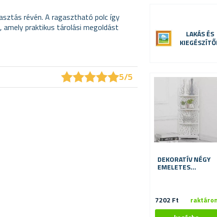
asztás révén. A ragasztható polc így
, amely praktikus tárolási megoldást
LAKÁS ÉS
KIEGÉSZÍTŐ
★
★
★
★
★
★
★
★
★
★
5/5
DEKORATÍV NÉGY
EMELETES
SAROKPOLC
7202 Ft
raktáro