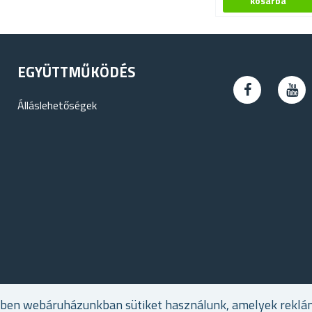
EGYÜTTMŰKÖDÉS
Álláslehetőségek
ében webáruházunkban sütiket használunk, amelyek reklá