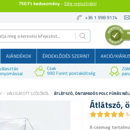
750 Ft kedvezmény
-
Elég regisztrálni!
+36 1 998 9174
AJÁNDÉKOK
ÉRDEKLŐDÉS SZERINT
AKCIÓ/KIÁRU
Csak
választás
Zök
990 Forint postaköltség
bnyomással
pan
K
VÁLOGATOTT SZŐLŐBŐL
ÁTLÁTSZÓ, ÖNTAPADÓS POLC FÚRÁS NÉL
Átlátszó, 
★
★
★
★
★
★
★
★
★
★
5
A csomag tartalm