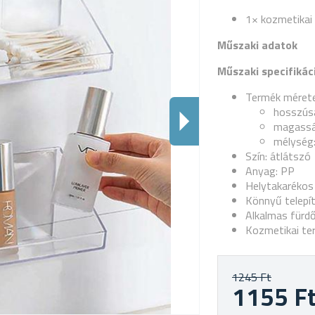
1× kozmetikai
Műszaki adatok
Műszaki specifikác
Termék mérete
hosszús
magassá
mélység:
Szín: átlátszó
Anyag: PP
Helytakarékos
Könnyű telepí
Alkalmas fürd
Kozmetikai te
1245 Ft
1155 F