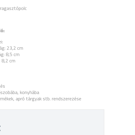
 ragasztópolc
ió:
i:
ág: 23,2 cm
g: 8,5 cm
 8,2 cm
tés
őszobába, konyhába
rmékek, apró tárgyak stb. rendszerezése
t