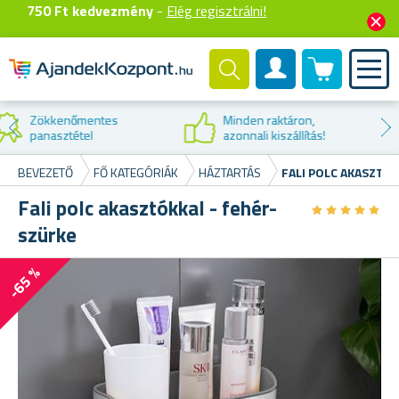
750 Ft kedvezmény
-
Elég regisztrálni!
0 termék
Felhasználók fiók
Kedvezmény az
első vásárláskor
BEVEZETŐ
FŐ KATEGÓRIÁK
HÁZTARTÁS
FALI POLC AKASZTÓ
Fali polc akasztókkal - fehér-
★
★
★
★
★
★
★
★
★
★
szürke
-65 %