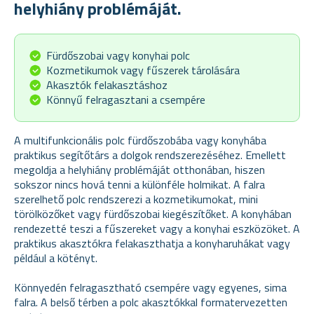
helyhiány problémáját.
Fürdőszobai vagy konyhai polc
Kozmetikumok vagy fűszerek tárolására
Akasztók felakasztáshoz
Könnyű felragasztani a csempére
A multifunkcionális polc fürdőszobába vagy konyhába
praktikus segítőtárs a dolgok rendszerezéséhez. Emellett
megoldja a helyhiány problémáját otthonában, hiszen
sokszor nincs hová tenni a különféle holmikat. A falra
szerelhető polc rendszerezi a kozmetikumokat, mini
törölközőket vagy fürdőszobai kiegészítőket. A konyhában
rendezetté teszi a fűszereket vagy a konyhai eszközöket. A
praktikus akasztókra felakaszthatja a konyharuhákat vagy
például a kötényt.
Könnyedén felragasztható csempére vagy egyenes, sima
falra. A belső térben a polc akasztókkal formatervezetten