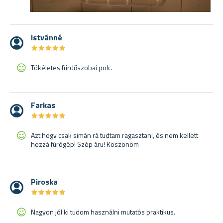
Istvánné
★
★
★
★
★
★
★
★
★
★
Tökéletes fürdőszobai polc.
Farkas
★
★
★
★
★
★
★
★
★
★
Azt hogy csak simán rá tudtam ragasztani, és nem kellett
hozzá fúrógép! Szép áru! Köszönöm
Piroska
★
★
★
★
★
★
★
★
★
★
Nagyon jól ki tudom használni mutatós praktikus.