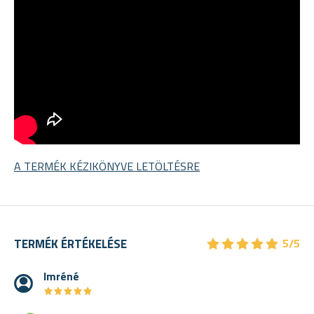
A TERMÉK KÉZIKÖNYVE LETÖLTÉSRE
★
★
★
★
★
★
★
★
★
★
TERMÉK ÉRTÉKELÉSE
5/5
Imréné
★
★
★
★
★
★
★
★
★
★