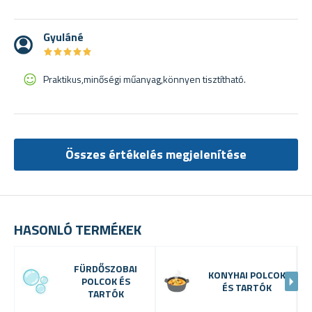
Gyuláné
★
★
★
★
★
★
★
★
★
★
Praktikus,minőségi műanyag,könnyen tisztítható.
Összes értékelés megjelenítése
HASONLÓ TERMÉKEK
FÜRDŐSZOBAI
KONYHAI POLCOK
POLCOK ÉS
ÉS TARTÓK
TARTÓK