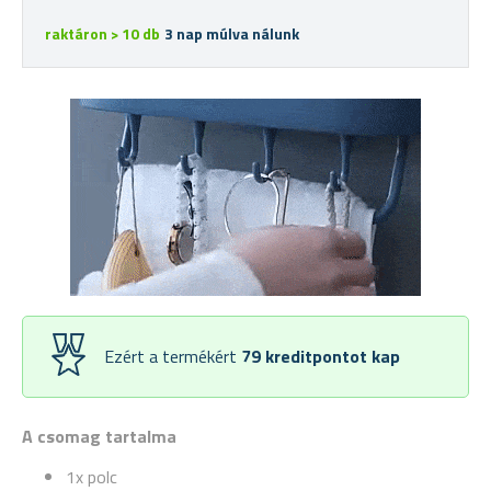
raktáron > 10 db
3 nap múlva nálunk
Ezért a termékért
79
kreditpontot kap
A csomag tartalma
1x polc