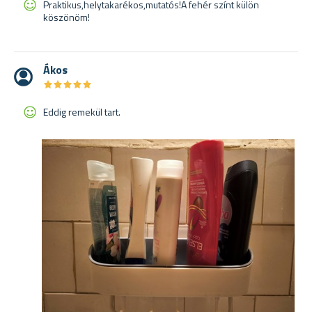
Praktikus,helytakarékos,mutatós!A fehér színt külön
köszönöm!
Ákos
★
★
★
★
★
★
★
★
★
★
Eddig remekül tart.