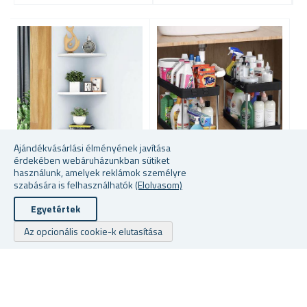
-
2
5
Ajándékvásárlási élményének javítása
érdekében webáruházunkban sütiket
használunk, amelyek reklámok személyre
SAROKPOLC 22 CM
KÉTSZINTES MOSOGATÓ
5
szabására is felhasználhatók
(Elolvasom)
ALATTI RENDEZŐ
A
Egyetértek
Az opcionális cookie-k elutasítása
★
★
★
★
★
★
★
★
★
★
raktáron
raktáron
ra
1787 Fttól
5397 Ft
53