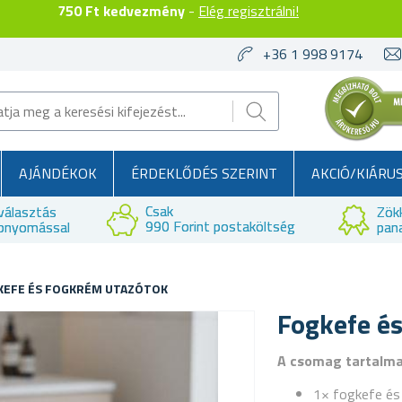
750 Ft kedvezmény
-
Elég regisztrálni!
+36 1 998 9174
AJÁNDÉKOK
ÉRDEKLŐDÉS SZERINT
AKCIÓ/KIÁRU
Csak
választás
Zök
990 Forint postaköltség
bnyomással
pan
KEFE ÉS FOGKRÉM UTAZÓTOK
Fogkefe é
A csomag tartalm
1× fogkefe és