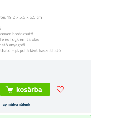
ei: 19,2 × 5,5 × 5,5 cm
ű
önnyen hordozható
efe és fogkrém tárolás
sható anyagból
tható – pl. pohárként használható
 nap múlva nálunk