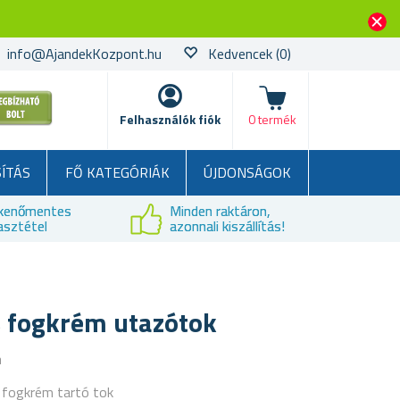
info@AjandekKozpont.hu
Kedvencek
(0)
kosár
Felhasználók fiók
0 termék
SÍTÁS
FŐ KATEGÓRIÁK
ÚJDONSÁGOK
kenőmentes
Minden raktáron,
asztétel
azonnali kiszállítás!
s fogkrém utazótok
a
 fogkrém tartó tok