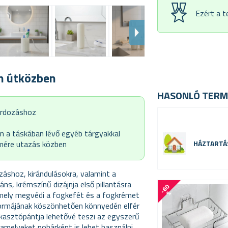
Ezért a 
n útközben
HASONLÓ TERM
ordozáshoz
n a táskában lévő egyéb tárgyakkal
lmére utazás közben
HÁZTARTÁ
áshoz, kirándulásokra, valamint a
ns, krémszínű dizájnja első pillantásra
-
6
0
%
amely megvédi a fogkefét és a fogkrémet
formájának köszönhetően könnyedén elfér
kasztópántja lehetővé teszi az egyszerű
 amelyeket pohárként is lehet használni.