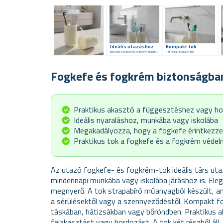
Ideális utazáshoz
Kompakt tok
Elteheti a fogkefét, fogkrémet, fogselymet és a fogköztisztító keféket is.
Két részre osztható
Fogkefe és fogkrém biztonságba
Praktikus akasztó a függesztéshez vagy h
Ideális nyaraláshoz, munkába vagy iskolába
Megakadályozza, hogy a fogkefe érintkezze
Praktikus tok a fogkefe és a fogkrém véde
Az utazó fogkefe- és fogkrém-tok ideális társ utaz
mindennapi munkába vagy iskolába járáshoz is. Elegá
megnyerő. A tok strapabíró műanyagból készült, 
a sérülésektől vagy a szennyeződéstől. Kompakt 
táskában, hátizsákban vagy bőröndben. Praktikus a
felakasztást vagy hordozást. A tok két részből áll,