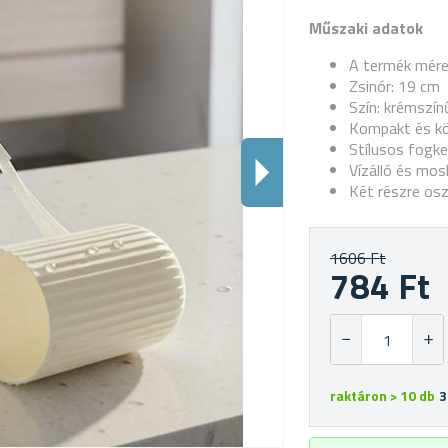
Műszaki adatok
A termék méret
Zsinór: 19 cm
Szín: krémszín
Kompakt és k
Stílusos fogk
Vízálló és mo
Két részre osz
1606 Ft
784 Ft
raktáron > 10 db
3