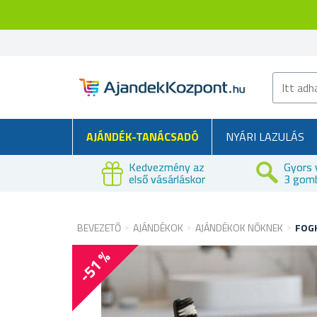
AJÁNDÉK-TANÁCSADÓ
NYÁRI LAZULÁS
Kedvezmény az
Gyors 
első vásárláskor
3 gom
BEVEZETŐ
AJÁNDÉKOK
AJÁNDÉKOK NŐKNEK
FOG
-51 %