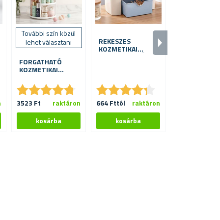
További szín közül
REKESZES
RAGASZTHA
lehet választani
KOZMETIKAI
FALIPOLC
RENDSZEREZŐ
FORGATHATÓ
KOZMETIKAI
TÁROLÓ
★
★
★
★
★
★
★
★
★
★
★
★
★
★
★
★
★
★
★
★
★
★
★
★
★
★
n
3523 Ft
raktáron
664 Fttól
raktáron
5397 Fttól
ra