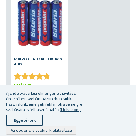
MIKRO CERUZAELEM AAA
4DB
★
★
★
★
★
★
★
★
★
★
raktáron
Ajándékvásárlási élményének javítása
363 Fttól
érdekében webáruházunkban sütiket
használunk, amelyek reklámok személyre
szabására is felhasználhatók
(Elolvasom)
Egyetértek
Szerzői jogi © 2026 Ajandekkozpont.hu. Minden jog fenntartva.
Az opcionális cookie-k elutasítása
Powered by
nopCommerce