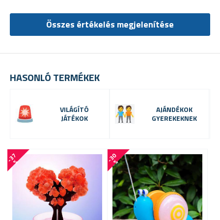
Összes értékelés megjelenítése
HASONLÓ TERMÉKEK
VILÁGÍTÓ
AJÁNDÉKOK
JÁTÉKOK
GYEREKEKNEK
-
3
7
-
3
0
-
2
3
%
%