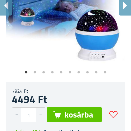
C
A 
7924 Ft
4494 Ft