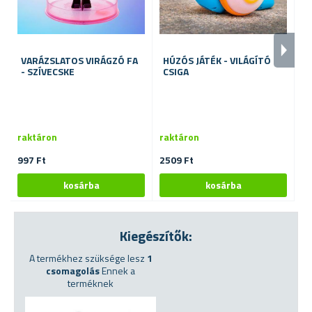
VARÁZSLATOS VIRÁGZÓ FA
HÚZÓS JÁTÉK - VILÁGÍTÓ
Ö
- SZÍVECSKE
CSIGA
O
raktáron
raktáron
ra
997 Ft
2509 Ft
27
Kiegészítők:
A termékhez szüksége lesz
1
csomagolás
Ennek a
terméknek