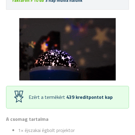
raktáron > 10 db
3 nap múlva nálunk
Ezért a termékért
439
kreditpontot kap
A csomag tartalma
1× éjszakai égbolt projektor