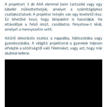
A projektort 3 db AAA elemmel (nem tartozék) vagy egy
kábellel működtethetjük, amelyet a számítógéphez
csatlakoztatunk. A projektor tetején van egy levehető rész.
Ez lehetővé teszi, hogy lámpaként is használjuk. Ha
eltávolítjuk a felső részt, csodálatos fényshow-t kínál,
amelyet a mennyezetre vetít.
Kitűnő dekorációs eszköz a nappaliba, hálószobába vagy
gyerekszobába. A világító projektorral a gyerekek teljesen
elfelejtik a sötétségtől való félelmüket, vagy azt, hogy már
aludniuk kellene.