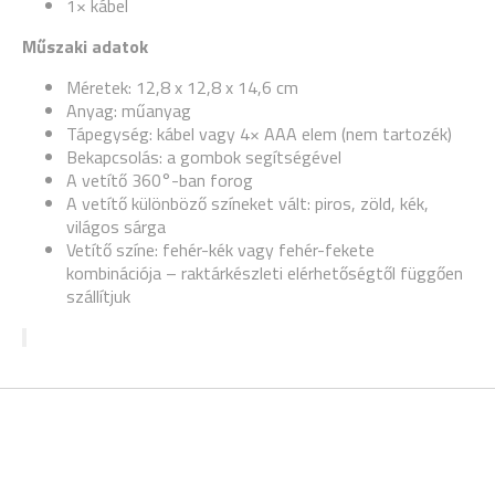
1× kábel
Műszaki adatok
Méretek: 12,8 x 12,8 x 14,6 cm
Anyag: műanyag
Tápegység: kábel vagy 4× AAA elem (nem tartozék)
Bekapcsolás: a gombok segítségével
A vetítő 360°-ban forog
A vetítő különböző színeket vált: piros, zöld, kék,
világos sárga
Vetítő színe: fehér-kék vagy fehér-fekete
kombinációja – raktárkészleti elérhetőségtől függően
szállítjuk