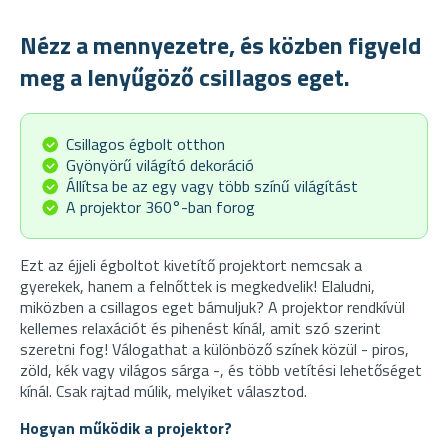
Nézz a mennyezetre, és közben figyeld
meg a lenyűgöző csillagos eget.
Csillagos égbolt otthon
Gyönyörű világító dekoráció
Állítsa be az egy vagy több színű világítást
A projektor 360°-ban forog
Ezt az éjjeli égboltot kivetítő projektort nemcsak a
gyerekek, hanem a felnőttek is megkedvelik! Elaludni,
miközben a csillagos eget bámuljuk? A projektor rendkívül
kellemes relaxációt és pihenést kínál, amit szó szerint
szeretni fog! Válogathat a különböző színek közül - piros,
zöld, kék vagy világos sárga -, és több vetítési lehetőséget
kínál. Csak rajtad múlik, melyiket választod.
Hogyan működik a projektor?