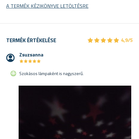
A TERMÉK KÉZIKÖNYVE LETÖLTÉSRE
★
★
★
★
★
★
★
★
★
★
TERMÉK ÉRTÉKELÉSE
4,9/5
Zsuzsanna
★
★
★
★
★
★
★
★
★
★
Szokásos lámpaként is nagyszerű.