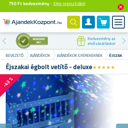
750 Ft kedvezmény
-
Elég regisztrálni!
0 termék
Felhasználók fiók
Kedvezmény az
első vásárláskor
BEVEZETŐ
AJÁNDÉKOK
AJÁNDÉKOK GYEREKEKNEK
ÉJSZAKAI 
Éjszakai égbolt vetítő - deluxe
★
★
★
★
★
★
★
★
★
★
-43 %