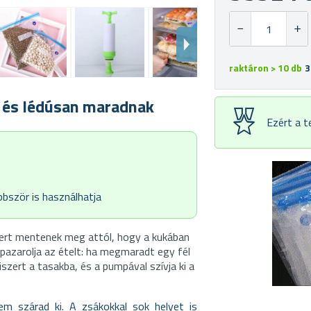
raktáron > 10 db
3
an és lédúsan maradnak
Ezért a 
bször is használhatja
zert mentenek meg attól, hogy a kukában
azarolja az ételt: ha megmaradt egy fél
szert a tasakba, és a pumpával szívja ki a
em szárad ki. A zsákokkal sok helyet is