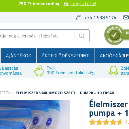
750 Ft kedvezmény
-
Elég regisztrálni!
+36 1 998 9174
AJÁNDÉKOK
ÉRDEKLŐDÉS SZERINT
AKCIÓ/KIÁRU
Csak
választás
Zök
990 Forint postaköltség
bnyomással
pan
REZŐK
ÉLELMISZER VÁKUUMOZÓ SZETT – PUMPA + 10 TASAK
Élelmisze
pumpa + 1
★
★
★
★
★
★
★
★
★
★
4