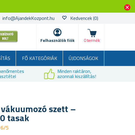
info@AjandekKozpont.hu
Kedvencek
(0)
kosár
Felhasználók fiók
0 termék
SÍTÁS
FŐ KATEGÓRIÁK
ÚJDONSÁGOK
kenőmentes
Minden raktáron,
asztétel
azonnali kiszállítás!
r vákuumozó szett –
0 tasak
,6/5