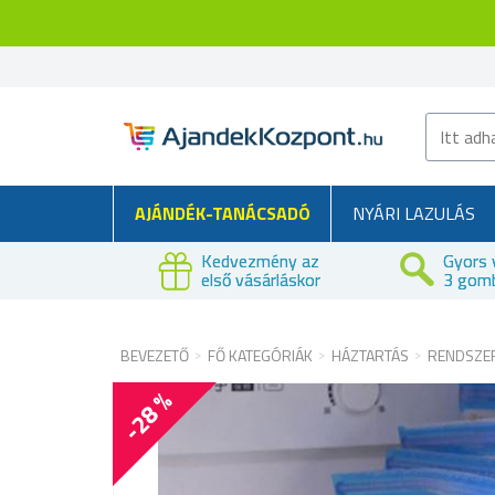
AJÁNDÉK-TANÁCSADÓ
NYÁRI LAZULÁS
Kedvezmény az
Gyors 
első vásárláskor
3 gom
BEVEZETŐ
FŐ KATEGÓRIÁK
HÁZTARTÁS
RENDSZE
-28 %