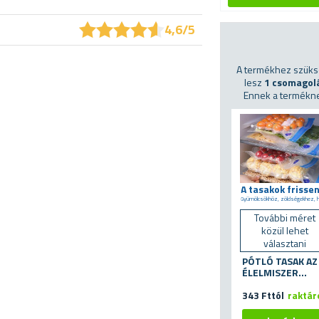
★
★
★
★
★
★
★
★
★
★
4,6/5
A termékhez szük
lesz
1 csomagol
Ennek a termékn
További méret
közül lehet
választani
PÓTLÓ TASAK AZ
ÉLELMISZER
VÁKUUMOZÓ
KÉSZLETHEZ
343 Fttól
raktár