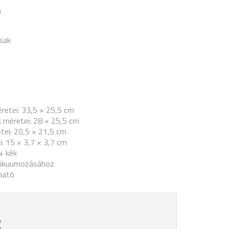
a
sak
retei: 33,5 × 25,5 cm
 méretei: 28 × 25,5 cm
tei: 20,5 × 21,5 cm
: 15 × 3,7 × 3,7 cm
+ kék
vákuumozásához
ható
t