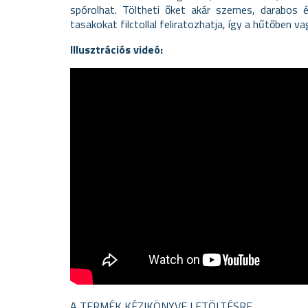
spórolhat. Töltheti őket akár szemes, darabos é
tasakokat filctollal feliratozhatja, így a hűtőben v
Illusztrációs videó:
A TERMÉK KÉZIKÖNYVE LETÖLTÉSRE