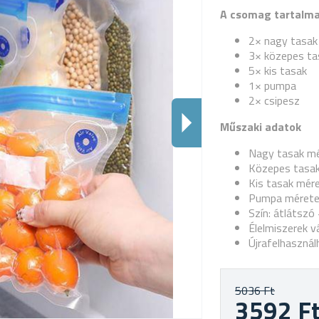
A csomag tartalm
2× nagy tasak
3× közepes ta
5× kis tasak
1× pumpa
2× csipesz
Műszaki adatok
Nagy tasak mé
Közepes tasak
Kis tasak mére
Pumpa méretei
Szín: átlátszó 
Élelmiszerek 
Újrafelhasznál
5036 Ft
3592 F