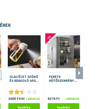
ÉKEK
-
2
4
-
2
0
%
%
OLAJ/ÉCET SZÓRÓ
FEKETE
FELNYITHAT
ÉS ADAGOLÓ 450
HŰTŐSZEKRÉNY
RENDEZŐ 6
ML
FÉM SZERVEZŐ
FŰSZERTART
★
★
★
★
★
★
★
★
★
★
★
★
★
★
★
★
n
2005 Fttól
raktáron
6276 Ft
raktáron
4268 Ft
ra