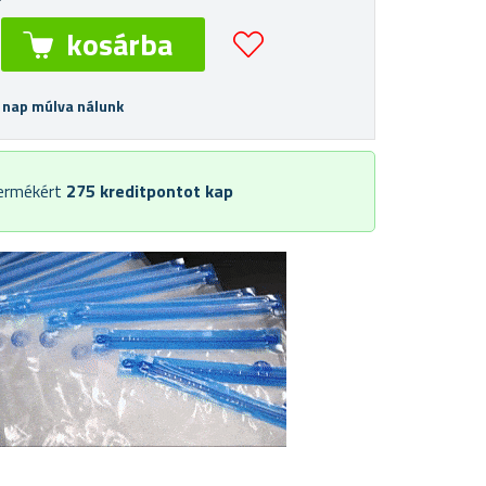
 nap múlva nálunk
termékért
275
kreditpontot kap