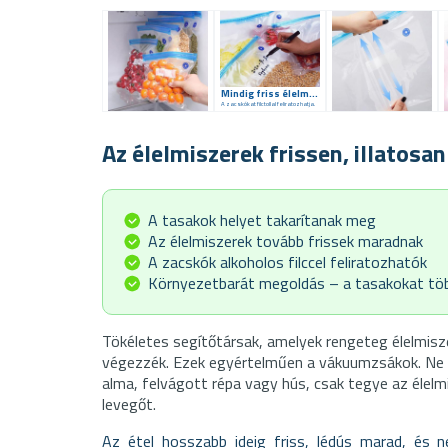
Mindig friss élelmiszerek
A zacskókat filctollal feliratozhatja.
Az élelmiszerek frissen, illatos
A tasakok helyet takarítanak meg
Az élelmiszerek tovább frissek maradnak
A zacskók alkoholos filccel feliratozhatók
Környezetbarát megoldás – a tasakokat töb
Tökéletes segítőtársak, amelyek rengeteg élelmis
végezzék. Ezek egyértelműen a vákuumzsákok. Ne p
alma, felvágott répa vagy hús, csak tegye az élelmi
levegőt.
Az étel hosszabb ideig friss, lédús marad, és n