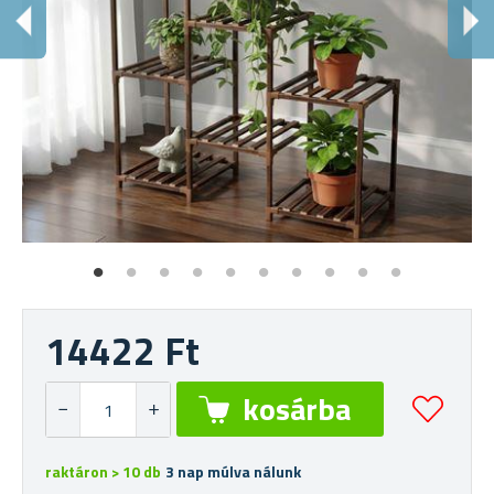
T
Eg
14422 Ft
raktáron > 10 db
3 nap múlva nálunk