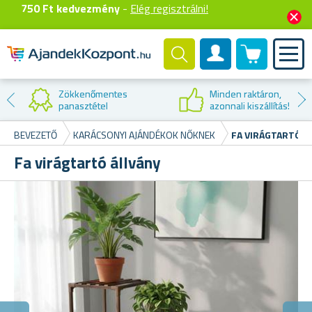
750 Ft kedvezmény
-
Elég regisztrálni!
0 termék
Felhasználók fiók
Zökkenőmentes
Minden raktáron,
panasztétel
azonnali kiszállítás!
BEVEZETŐ
KARÁCSONYI AJÁNDÉKOK NŐKNEK
FA VIRÁGTARTÓ Á
Fa virágtartó állvány