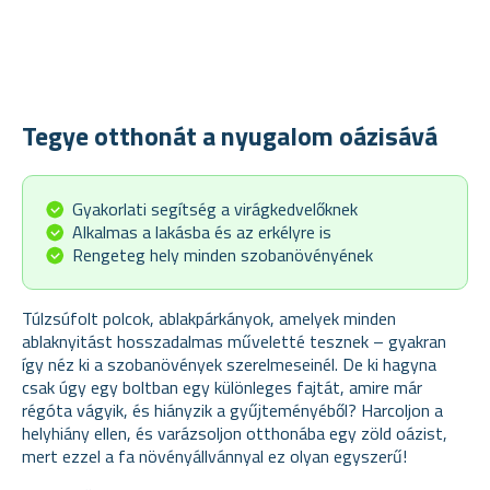
Tegye otthonát a nyugalom oázisává
Gyakorlati segítség a virágkedvelőknek
Alkalmas a lakásba és az erkélyre is
Rengeteg hely minden szobanövényének
Túlzsúfolt polcok, ablakpárkányok, amelyek minden
ablaknyitást hosszadalmas műveletté tesznek – gyakran
így néz ki a szobanövények szerelmeseinél. De ki hagyna
csak úgy egy boltban egy különleges fajtát, amire már
régóta vágyik, és hiányzik a gyűjteményéből? Harcoljon a
helyhiány ellen, és varázsoljon otthonába egy zöld oázist,
mert ezzel a fa növényállvánnyal ez olyan egyszerű!