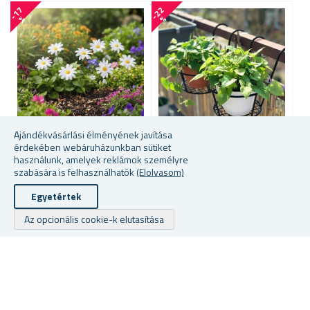
-
1
7
-
2
2
-
4
7
%
%
Ajándékvásárlási élményének javítása
érdekében webáruházunkban sütiket
használunk, amelyek reklámok személyre
DEKORATÍV KERTI VAGY
FÉM VIRÁGTARTÓ -
M
VIRÁGCSERÉPBE
ÁTMÉRŐJE 20 CM
S
szabására is felhasználhatók
(Elolvasom)
SZÚRHATÓ MARGARÉTA,
10 DB
Egyetértek
★
★
★
★
★
★
★
★
★
★
Az opcionális cookie-k elutasítása
raktáron
raktáron
ra
1585 Fttól
1626 Fttól
12