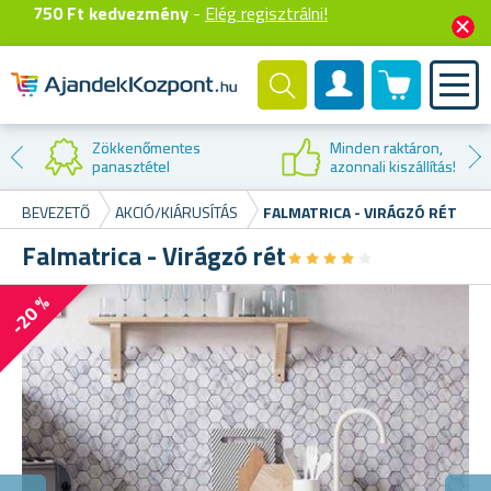
750 Ft kedvezmény
-
Elég regisztrálni!
0 termék
Felhasználók fiók
Kedvezmény
ron,
első vásárlá
llítás!
BEVEZETŐ
AKCIÓ/KIÁRUSÍTÁS
FALMATRICA - VIRÁGZÓ RÉT
Falmatrica - Virágzó rét
★
★
★
★
★
★
★
★
★
★
-20 %
A
Eg