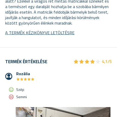
alatt? Ezekkel a virágos rét mintás matricákkal színeket és
a természet egy darabját hozhatja be a szobába bármilyen
időjárás esetén. A matricák
feldobják bármelyik belső teret,
javítják a hangulatot, és minden időjárási körülmények
között gyönyörűen élénkek maradnak.
A TERMÉK KÉZIKÖNYVE LETÖLTÉSRE
★
★
★
★
★
★
★
★
★
★
TERMÉK ÉRTÉKELÉSE
4,1/5
Rozália
★
★
★
★
★
★
★
★
★
★
Szép
Semmi