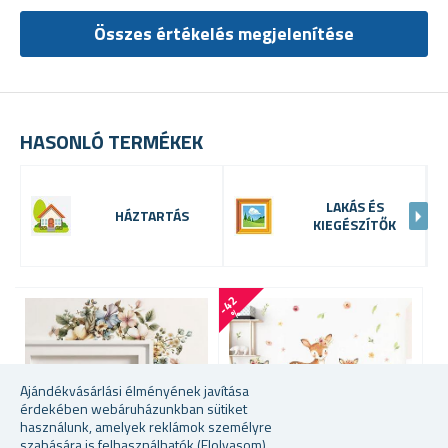
Összes értékelés megjelenítése
HASONLÓ TERMÉKEK
LAKÁS ÉS
HÁZTARTÁS
KIEGÉSZÍTŐK
-
4
2
-
5
6
%
Ajándékvásárlási élményének javítása
érdekében webáruházunkban sütiket
használunk, amelyek reklámok személyre
szabására is felhasználhatók
(Elolvasom)