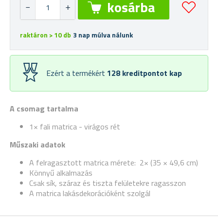
raktáron > 10 db
3 nap múlva nálunk
Ezért a termékért
128
kreditpontot kap
A csomag tartalma
1× fali matrica - virágos rét
Műszaki adatok
A felragasztott matrica mérete:
2× (35 × 49,6 cm)
Könnyű alkalmazás
Csak sík, száraz és tiszta felületekre ragasszon
A matrica lakásdekorációként szolgál