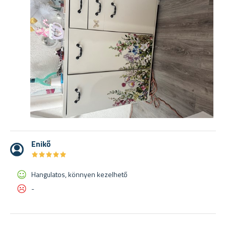
Enikő
★
★
★
★
★
★
★
★
★
★
Hangulatos, könnyen kezelhető
-