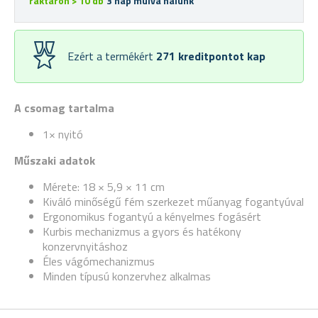
raktáron > 10 db
3 nap múlva nálunk
Ezért a termékért
271
kreditpontot kap
A csomag tartalma
1× nyitó
Műszaki adatok
Mérete: 18 × 5,9 × 11 cm
Kiváló minőségű fém szerkezet műanyag fogantyúval
Ergonomikus fogantyú a kényelmes fogásért
Kurbis mechanizmus a gyors és hatékony
konzervnyitáshoz
Éles vágómechanizmus
Minden típusú konzervhez alkalmas