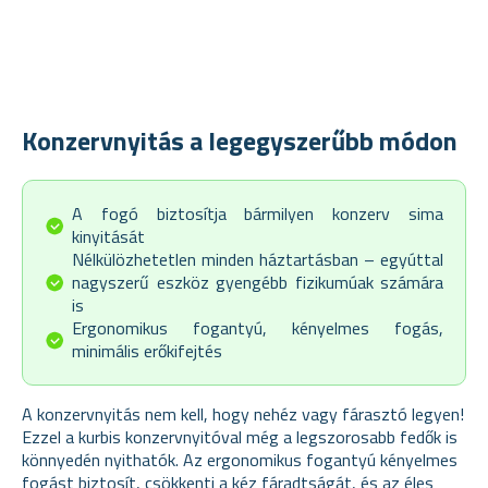
Konzervnyitás a legegyszerűbb módon
A fogó biztosítja bármilyen konzerv sima
kinyitását
Nélkülözhetetlen minden háztartásban – egyúttal
nagyszerű eszköz gyengébb fizikumúak számára
is
Ergonomikus fogantyú, kényelmes fogás,
minimális erőkifejtés
A konzervnyitás nem kell, hogy nehéz vagy fárasztó legyen!
Ezzel a kurbis konzervnyitóval még a legszorosabb fedők is
könnyedén nyithatók. Az ergonomikus fogantyú kényelmes
fogást biztosít, csökkenti a kéz fáradtságát, és az éles