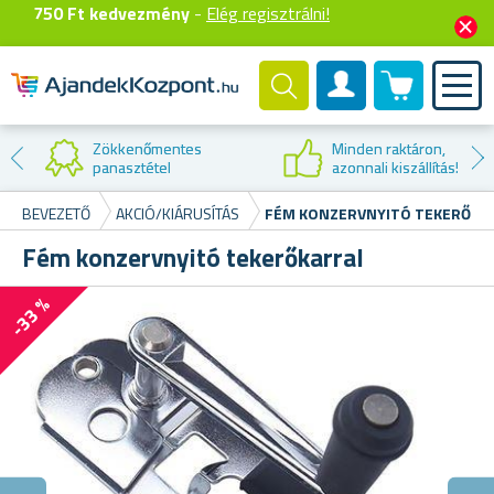
750 Ft kedvezmény
-
Elég regisztrálni!
0 termék
Felhasználók fiók
Zökkenőmentes
Minden raktáron,
panasztétel
azonnali kiszállítás!
BEVEZETŐ
AKCIÓ/KIÁRUSÍTÁS
FÉM KONZERVNYITÓ TEKERŐKA
Fém konzervnyitó tekerőkarral
-33 %
F
Él