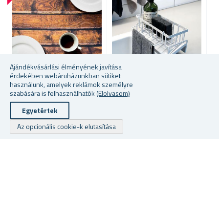
Ajándékvásárlási élményének javítása
érdekében webáruházunkban sütiket
használunk, amelyek reklámok személyre
szabására is felhasználhatók
(Elolvasom)
DEKORATÍV FA MINTÁZATÚ
CSEPEGTETŐ - KICSI
G
ASZTALTERÍTŐ 61 X 61 CM
Egyetértek
Az opcionális cookie-k elutasítása
raktáron
raktáron
ra
1787 Ft
1284 Ft
31
Szerzői jogi © 2026 Ajandekkozpont.hu. Minden jog fenntartva.
Powered by
nopCommerce