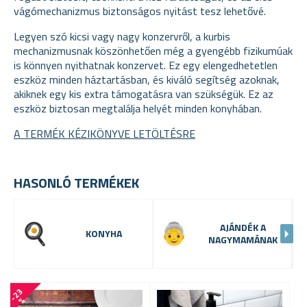
vágómechanizmus biztonságos nyitást tesz lehetővé.
Legyen szó kicsi vagy nagy konzervről, a kurbis
mechanizmusnak köszönhetően még a gyengébb fizikumúak
is könnyen nyithatnak konzervet. Ez egy elengedhetetlen
eszköz minden háztartásban, és kiváló segítség azoknak,
akiknek egy kis extra támogatásra van szükségük. Ez az
eszköz biztosan megtalálja helyét minden konyhában.
A TERMÉK KÉZIKÖNYVE LETÖLTÉSRE
HASONLÓ TERMÉKEK
AJÁNDÉK A
KONYHA
NAGYMAMÁNAK
-
2
3
%