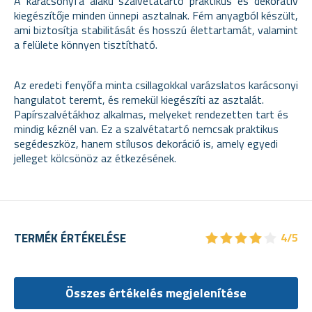
A karácsonyfa alakú szalvétatartó praktikus és dekoratív
kiegészítője minden ünnepi asztalnak. Fém anyagból készült,
ami biztosítja stabilitását és hosszú élettartamát, valamint
a felülete könnyen tisztítható.
Az eredeti fenyőfa minta csillagokkal varázslatos karácsonyi
hangulatot teremt, és remekül kiegészíti az asztalát.
Papírszalvétákhoz alkalmas, melyeket rendezetten tart és
mindig kéznél van. Ez a szalvétatartó nemcsak praktikus
segédeszköz, hanem stílusos dekoráció is, amely egyedi
jelleget kölcsönöz az étkezésének.
★
★
★
★
★
★
★
★
★
★
TERMÉK ÉRTÉKELÉSE
4/5
Összes értékelés megjelenítése