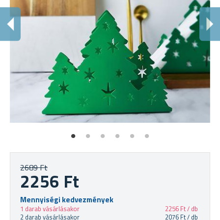
Ü
Kar
2689 Ft
2256 Ft
Mennyiségi kedvezmények
1 darab vásárlásakor
2256 Ft / db
2 darab vásárlásakor
2076 Ft / db