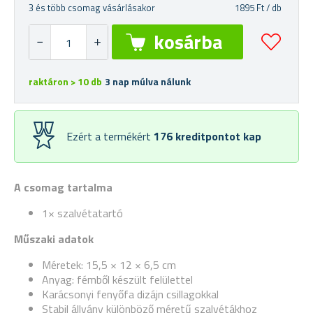
3 és több csomag vásárlásakor
1895 Ft / db
raktáron > 10 db
3 nap múlva nálunk
Ezért a termékért
176
kreditpontot kap
A csomag tartalma
1× szalvétatartó
Műszaki adatok
Méretek: 15,5 × 12 × 6,5 cm
Anyag: fémből készült felülettel
Karácsonyi fenyőfa dizájn csillagokkal
Stabil állvány különböző méretű szalvétákhoz