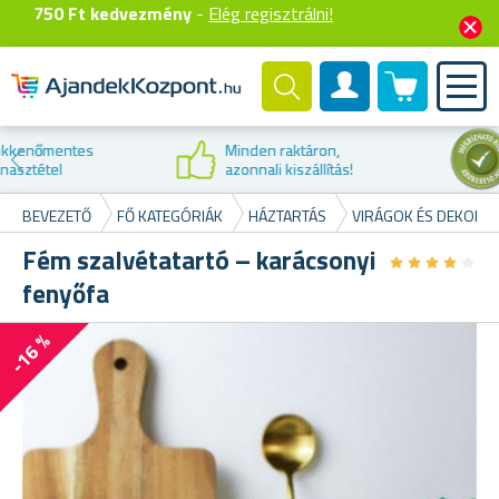
750 Ft kedvezmény
-
Elég regisztrálni!
0 termék
Felhasználók fiók
Kedvezmény az
első vásárláskor
BEVEZETŐ
FŐ KATEGÓRIÁK
HÁZTARTÁS
VIRÁGOK ÉS DEKORÁ
Fém szalvétatartó – karácsonyi
★
★
★
★
★
★
★
★
★
★
fenyőfa
-16 %