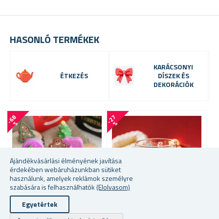
HASONLÓ TERMÉKEK
KARÁCSONYI
ÉTKEZÉS
DÍSZEK ÉS
DEKORÁCIÓK
-
6
8
-
2
7
-
5
4
%
%
Ajándékvásárlási élményének javítása
érdekében webáruházunkban sütiket
használunk, amelyek reklámok személyre
szabására is felhasználhatók
(Elolvasom)
Egyetértek