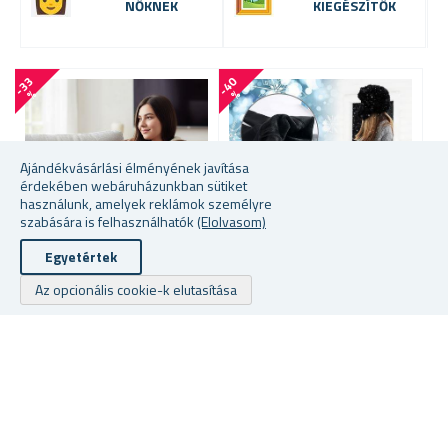
NŐKNEK
KIEGÉSZÍTŐK
-
3
3
-
4
0
-
4
9
%
%
Ajándékvásárlási élményének javítása
érdekében webáruházunkban sütiket
használunk, amelyek reklámok személyre
szabására is felhasználhatók
(Elolvasom)
Egyetértek
További szín közül lehet
Az opcionális cookie-k elutasítása
TÉLI LEGGINGS
S
választani
M
TELEVÍZIÓS TAKARÓ
UJJAKKAL
★
★
★
★
★
★
★
★
★
★
★
★
★
★
★
★
★
★
★
★
raktáron
raktáron
ra