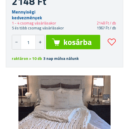
2148 Ft
Mennyiségi
kedvezmények
1 - 4 csomag vásárlásakor
2148 Ft / db
5 és több csomag vásárlásakor
1967 Ft / db
raktáron > 10 db
3 nap múlva nálunk