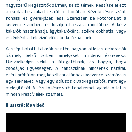
nagyszerű kiegészítők bármely belső térnek. Készítse el ezt
a csodálatos takarót saját otthonában. Kézi kötésre szánt
fonallal ez gyerekjáték lesz. Szerezzen be kötőfonalat a
kedvenc színében, és kezdjen hozzá a munkához. A kész
takarót használhatja ágytakaróként, székre dobhatja, vagy
esténként a televízió előtt burkolózhat bele.
A szép kötött takarók szintén nagyon ötletes dekorációk
bármely belső térben, amelyeket mindenki észrevesz.
Büszkélkedjen velük a látogatóknak, és hagyja, hogy
csodálják ügyességét. A fantáziának nincsenek határai,
ezért próbáljon meg készíteni akár házi kedvence számára is
egy fekhelyet, vagy egy stílusos divatkiegészítőt, mint egy
melegítő sál. A kézi kötésre való fonal remek ajándékötlet is
minden kreatív lélek számára.
Illusztrációs videó