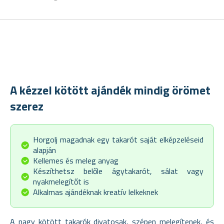
A kézzel kötött ajándék mindig örömet
szerez
Horgolj magadnak egy takarót saját elképzeléseid
alapján
Kellemes és meleg anyag
Készíthetsz belőle ágytakarót, sálat vagy
nyakmelegítőt is
Alkalmas ajándéknak kreatív lelkeknek
A nagy kötött takarók divatosak, szépen melegítenek, és