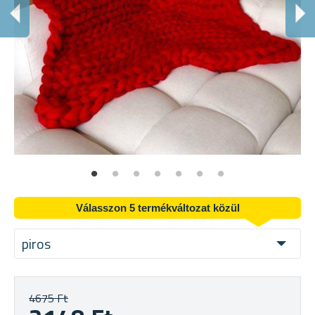
S
Ta
Válasszon 5 termékváltozat közül
piros
4675 Ft