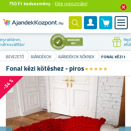
750 Ft kedvezmény
-
Elég regisztrálni!
0 termék
Felhasználók fiók
Kedvezmény az
első vásárláskor
BEVEZETŐ
AJÁNDÉKOK
AJÁNDÉKOK NŐKNEK
FONAL KÉZI KÖT
Fonal kézi kötéshez - piros
★
★
★
★
★
★
★
★
★
★
-54 %