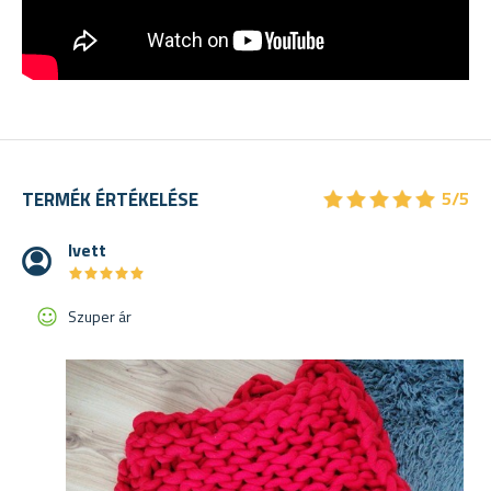
★
★
★
★
★
★
★
★
★
★
TERMÉK ÉRTÉKELÉSE
5/5
Ivett
★
★
★
★
★
★
★
★
★
★
Szuper ár