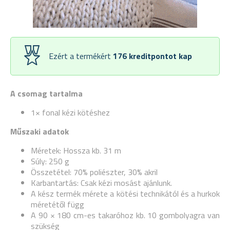
Ezért a termékért
176
kreditpontot kap
A csomag tartalma
1× fonal kézi kötéshez
Műszaki adatok
Méretek: Hossza kb. 31 m
Súly: 250 g
Összetétel: 70% poliészter, 30% akril
Karbantartás: Csak kézi mosást ajánlunk.
A kész termék mérete a kötési technikától és a hurkok
méretétől függ
A 90 × 180 cm-es takaróhoz kb. 10 gombolyagra van
szükség