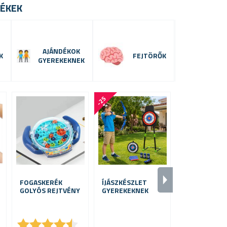
ÉKEK
AJÁNDÉKOK
K
FEJTÖRŐK
GYEREKEKNEK
-
2
5
%
FOGASKERÉK
ÍJÁSZKÉSZLET
ESERNYŐ
GOLYÓS REJTVÉNY
GYEREKEKNEK
MACSKÁKKAL
★
★
★
★
★
★
★
★
★
★
★
★
★
★
★
★