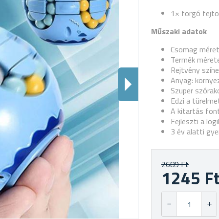
1× forgó fejtö
Műszaki adatok
Csomag mérete
Termék mérete
Rejtvény színe
Anyag: környe
Szuper szórak
Edzi a türelme
A kitartás fon
Fejleszti a lo
3 év alatti g
2689 Ft
1245 F