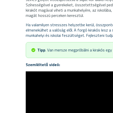
Színességével a gyerekeket, összetettségével pedi
kirakót magával viheti a munkahelyére, az iskolába,
magát hosszú perceken keresztül.
Ha valamilyen stresszes helyzetbe kerül, összpontos
elmenekülhet a valóság elől. A forgó kirakós lesz a 
munkahelyi és iskolai feszültséget. Fejleszteni tud
Tipp
. Van mersze megpróbálni a kirakós egy
Szemléltető videó: