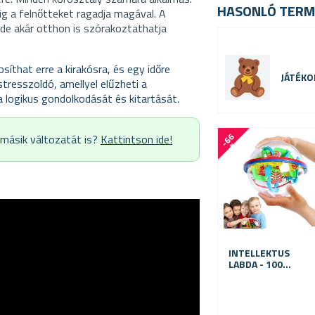
HASONLÓ TERM
g a felnőtteket ragadja magával. A
 de akár otthon is szórakoztathatja
íthat erre a kirakósra, és egy időre
JÁTÉKO
stresszoldó, amellyel elűzheti a
ja logikus gondolkodását és kitartását.
-
6
6
 másik változatát is?
Kattintson ide!
%
INTELLEKTUS
LABDA - 100
AKADÁLY