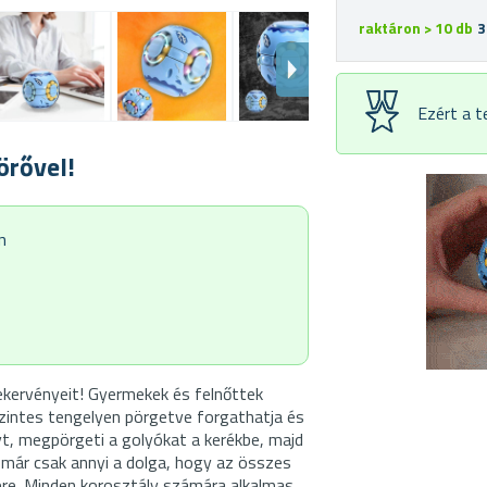
raktáron > 10 db
3
Ezért a 
örővel!
n
ekervényeit! Gyermekek és felnőttek
zintes tengelyen pörgetve forgathatja és
lyt, megpörgeti a golyókat a kerékbe, majd
már csak annyi a dolga, hogy az összes
yére. Minden korosztály számára alkalmas.