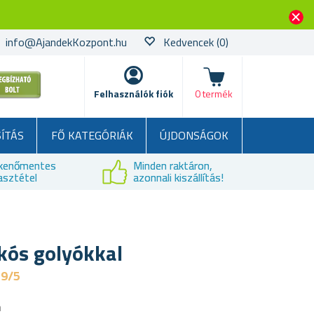
info@AjandekKozpont.hu
Kedvencek
(0)
kosár
Felhasználók fiók
0 termék
SÍTÁS
FŐ KATEGÓRIÁK
ÚJDONSÁGOK
kenőmentes
Minden raktáron,
asztétel
azonnali kiszállítás!
kós golyókkal
,9/5
a