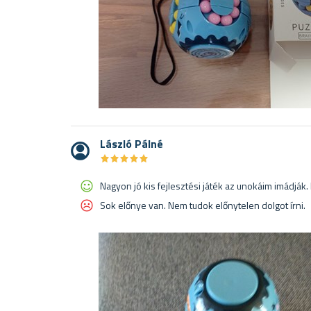
László Pálné
★
★
★
★
★
★
★
★
★
★
Nagyon jó kis fejlesztési játék az unokáim imádják.
Sok előnye van. Nem tudok előnytelen dolgot írni.