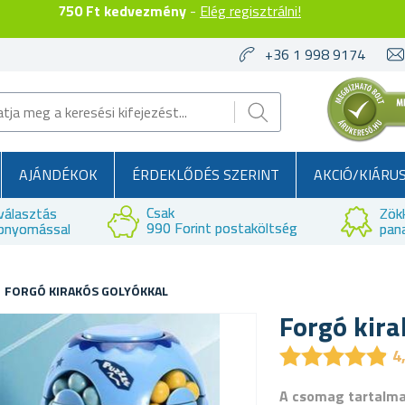
750 Ft kedvezmény
-
Elég regisztrálni!
+36 1 998 9174
AJÁNDÉKOK
ÉRDEKLŐDÉS SZERINT
AKCIÓ/KIÁRU
Csak
választás
Zök
990 Forint postaköltség
bnyomással
pan
FORGÓ KIRAKÓS GOLYÓKKAL
Forgó kira
★
★
★
★
★
★
★
★
★
★
4
A csomag tartalm