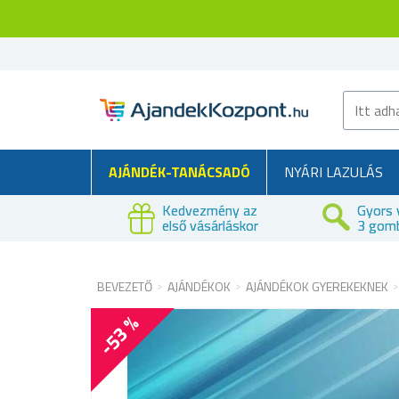
AJÁNDÉK-TANÁCSADÓ
NYÁRI LAZULÁS
Kedvezmény az
Gyors 
első vásárláskor
3 gom
BEVEZETŐ
AJÁNDÉKOK
AJÁNDÉKOK GYEREKEKNEK
-53 %