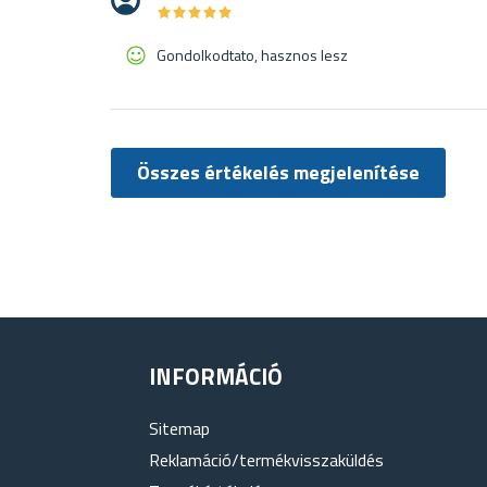
★
★
★
★
★
★
★
★
★
★
Gondolkodtato, hasznos lesz
Összes értékelés megjelenítése
INFORMÁCIÓ
Sitemap
Reklamáció/termékvisszaküldés