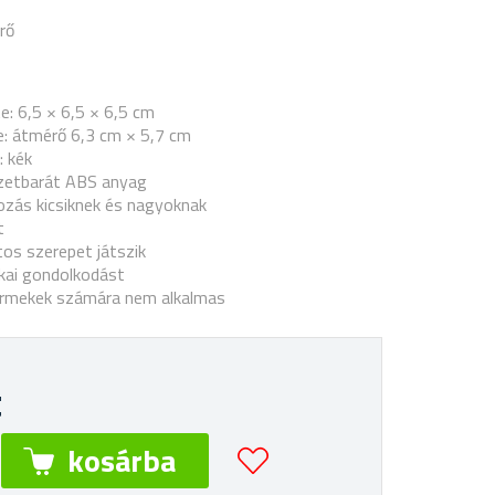
rő
: 6,5 × 6,5 × 6,5 cm
: átmérő 6,3 cm × 5,7 cm
: kék
zetbarát ABS anyag
ozás kicsiknek és nagyoknak
t
tos szerepet játszik
gikai gondolkodást
yermekek számára nem alkalmas
t