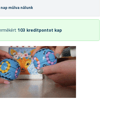
 nap múlva nálunk
termékért
103
kreditpontot kap