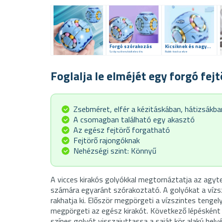
Forgó szórakozás
Kicsiknek és nagyoknak
Szép színes kivitelezés
Rubik-kocka elve
Foglalja le elméjét egy forgó fejt
Zsebméret, elfér a kézitáskában, hátizsákba
A csomagban található egy akasztó
Az egész fejtörő forgatható
Fejtörő rajongóknak
Nehézségi szint: Könnyű
A vicces kirakós golyókkal megtornáztatja az agyt
számára egyaránt szórakoztató. A golyókat a vízs
rakhatja ki. Először megpörgeti a vízszintes tenge
megpörgeti az egész kirakót. Következő lépésként 
színes golyót visszajuttassa a saját kör alakú hel