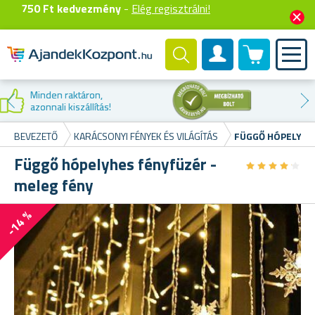
750 Ft kedvezmény
-
Elég regisztrálni!
0 termék
Felhasználók fiók
Kedvezmény az
első vásárláskor
BEVEZETŐ
KARÁCSONYI FÉNYEK ÉS VILÁGÍTÁS
FÜGGŐ HÓPELYHE
Függő hópelyhes fényfüzér -
★
★
★
★
★
★
★
★
★
★
meleg fény
-14 %