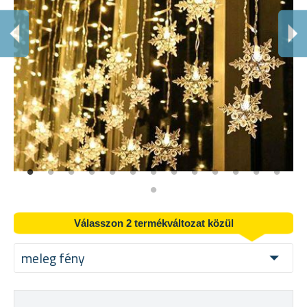
E
Vál
Válasszon 2 termékváltozat közül
meleg fény