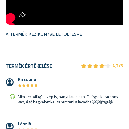
A TERMÉK KÉZIKÖNYVE LETÖLTÉSRE
★
★
★
★
★
★
★
★
★
★
TERMÉK ÉRTÉKELÉSE
4,2/5
Krisztina
★
★
★
★
★
★
★
★
★
★
Minden. Világít, szép is, hangulatos, stb. Elvégre karácsony
van, égő hegyeket kell teremteni a lakadba🤩🤪🫣😂😂
László