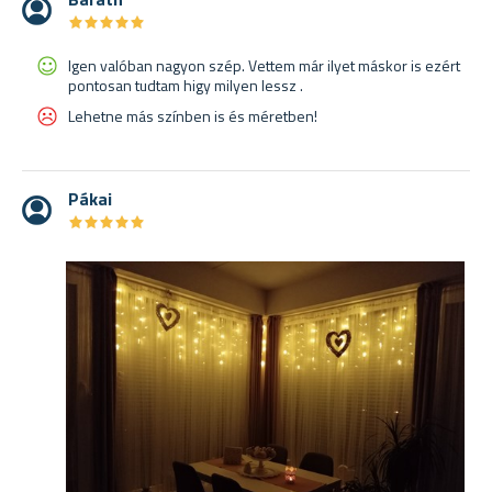
★
★
★
★
★
★
★
★
★
★
Igen valóban nagyon szép. Vettem már ilyet máskor is ezért
pontosan tudtam higy milyen lessz .
Lehetne más színben is és méretben!
Pákai
★
★
★
★
★
★
★
★
★
★