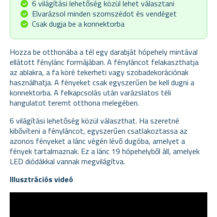
6 világítási lehetőség közül lehet választani
Elvarázsol minden szomszédot és vendéget
Csak dugja be a konnektorba
Hozza be otthonába a tél egy darabját hópehely mintával
ellátott fénylánc formájában. A fényláncot felakaszthatja
az ablakra, a fa köré tekerheti vagy szobadekorációnak
használhatja. A fényeket csak egyszerűen be kell dugni a
konnektorba. A felkapcsolás után varázslatos téli
hangulatot teremt otthona melegében.
6 világítási lehetőség közül választhat. Ha szeretné
kibővíteni a fényláncot, egyszerűen csatlakoztassa az
azonos fényeket a lánc végén lévő dugóba, amelyet a
fények tartalmaznak. Ez a lánc 19 hópehelyből áll, amelyek
LED diódákkal vannak megvilágítva.
Illusztrációs videó