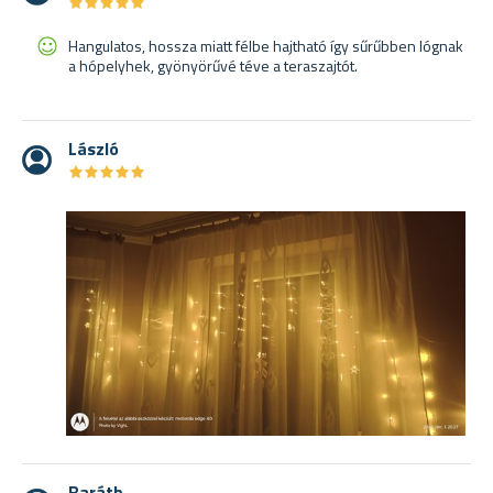
★
★
★
★
★
★
★
★
★
★
Hangulatos, hossza miatt félbe hajtható így sűrűbben lógnak
a hópelyhek, gyönyörűvé téve a teraszajtót.
László
★
★
★
★
★
★
★
★
★
★
Baráth