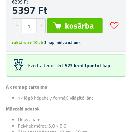
6299 Ft
5397 Ft
raktáron > 10 db
3 nap múlva nálunk
Ezért a termékért
523
kreditpontot kap
A csomag tartalma
1× lógó hópehely formájú világító lánc
Műszaki adatok
Hossz: 4 m
Pelyhek méret: 5,8 × 5,8