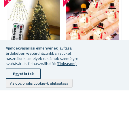
%
%
Ajándékvásárlási élményének javítása
érdekében webáruházunkban sütiket
További szín közül lehet
használunk, amelyek reklámok személyre
KARÁCSONYI LED
választani
szabására is felhasználhatók
(Elolvasom)
VILÁGÍTÁS
TÁVIRÁNYÍTÓVAL –
FÉNYFÜZÉR
K
Egyetértek
KÁBELGUBANC NÉLKÜL,
H
EGYENLETESEN
Az opcionális cookie-k elutasítása
ELOSZTOTT FÉNYEKKEL
raktáron
raktáron
ra
8285 Ft
3592 Ft
72