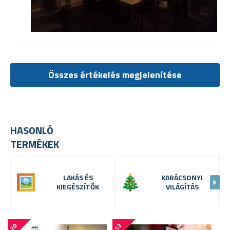
Összes értékelés megjelenítése
HASONLÓ
TERMÉKEK
LAKÁS ÉS
KARÁCSONYI
KIEGÉSZÍTŐK
VILÁGÍTÁS
-
2
0
-
1
3
-
2
0