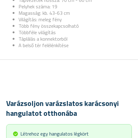
Tápvezeték hossza: 70 cm - 60 cm
Pelyhek száma: 19
Magasság: kb. 43-63 cm
Világítás: meleg fény
Több fény összekapcsolható
Többféle világítás
Táplálás a konnektorból
A belső tér felélénkítése
Varázsoljon varázslatos karácsonyi
hangulatot otthonába
Létrehoz egy hangulatos légkört