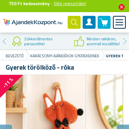
750 Ft kedvezmény
-
Elég regisztrálni!
0 termék
Felhasználók fiók
Zökkenőmentes
Minden raktáron,
panasztétel
azonnali kiszállítás!
BEVEZETŐ
KARÁCSONYI AJÁNDÉKOK GYEREKEKNEK
GYEREK TÖR
Gyerek törölköző - róka
-11 %