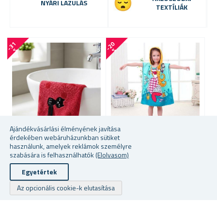
NYÁRI LAZULÁS
TEXTÍLIÁK
-
3
1
-
2
0
-
3
0
%
%
Ajándékvásárlási élményének javítása
érdekében webáruházunkban sütiket
További szín közül lehet
használunk, amelyek reklámok személyre
BABA PONCSÓ
F
választani
szabására is felhasználhatók
(Elolvasom)
FÜRDŐLEPEDŐ - TENGERI
1
TÜNDÉR
CICÁS TÖRÖLKÖZŐ 50X25
Egyetértek
CM
Az opcionális cookie-k elutasítása
★
★
★
★
★
★
★
★
★
★
raktáron
raktáron
ra