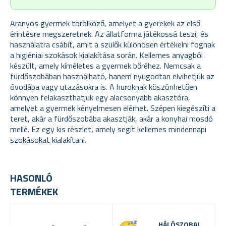
Aranyos gyermek törölköző, amelyet a gyerekek az első
érintésre megszeretnek. Az állatforma játékossá teszi, és
használatra csábít, amit a szülők különösen értékelni fognak
a higiéniai szokások kialakítása során. Kellemes anyagból
készült, amely kíméletes a gyermek bőréhez.
Nemcsak a
fürdőszobában használható, hanem nyugodtan elvihetjük az
óvodába vagy utazásokra is.
A huroknak köszönhetően
könnyen felakaszthatjuk egy alacsonyabb akasztóra,
amelyet a gyermek kényelmesen elérhet. Szépen kiegészíti a
teret, akár a fürdőszobába akasztják, akár a konyhai mosdó
mellé. Ez egy kis részlet, amely segít kellemes mindennapi
szokásokat kialakítani.
HASONLÓ
TERMÉKEK
HÁLÓSZOBAI