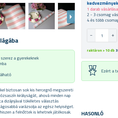
kedvezménye
1 darab vásárlás
2 - 3 csomag vás
4 és több csomag
ilágába
raktáron > 10 db
3
 szerez a gyerekeknek
onba
Ezért a 
nálható
kkel biztosan sok kis hercegnő megszereti
s rózsaszín királyságát, ahová minden nap
a dizájnjával tökéletes választás
ágosabbá varázsolja az egész helyiséget.
iszen a felnőttek is lehetnek játékosak.
HASONLÓ