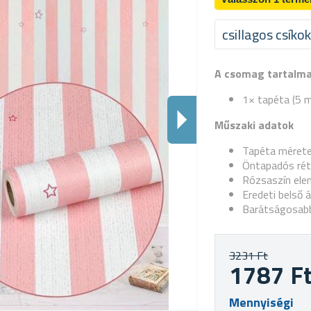
csillagos csíkok
A csomag tartalm
1× tapéta (5 
Műszaki adatok
Tapéta mérete
Öntapadós ré
Rózsaszín el
Eredeti belső 
Barátságosabb
3231 Ft
1787 F
Mennyiségi