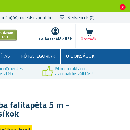
info@AjandekKozpont.hu
Kedvencek
(0)
kosár
Felhasználók fiók
0 termék
SÍTÁS
FŐ KATEGÓRIÁK
ÚJDONSÁGOK
kenőmentes
Minden raktáron,
asztétel
azonnali kiszállítás!
a falitapéta 5 m -
csíkok
kváltozat közül