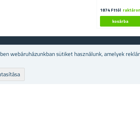
1874 Fttól
raktáro
EGYÜTTMŰKÖDÉS
ében webáruházunkban sütiket használunk, amelyek reklá
Álláslehetőségek
utasítása