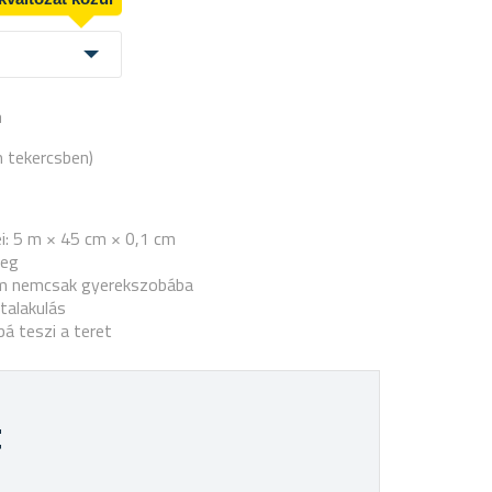
a
m tekercsben)
i: 5 m × 45 cm × 0,1 cm
teg
em nemcsak gyerekszobába
átalakulás
á teszi a teret
t