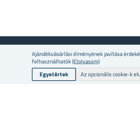
INFORMÁCIÓ
Ajándékvásárlási élményének javítása érdek
felhasználhatók
(Elolvasom)
Sitemap
Egyetértek
Az opcionális cookie-k el
Reklamáció/termékvisszaküldés
Termékértékelés
Rólunk
Hűségprogram
Szállítási és fizetési feltételek
Személyes adatok védelme
Üzleti feltételek