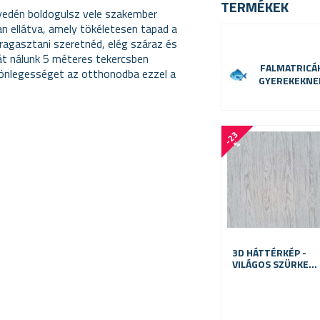
TERMÉKEK
nyedén boldogulsz vele szakember
an ellátva, amely tökéletesen tapad a
t ragasztani szeretnéd, elég száraz és
tát nálunk 5 méteres tekercsben
FALMATRICÁ
lönlegességet az otthonodba ezzel a
GYEREKEKNE
-
2
3
%
3D HÁTTÉRKÉP -
VILÁGOS SZÜRKE
FA