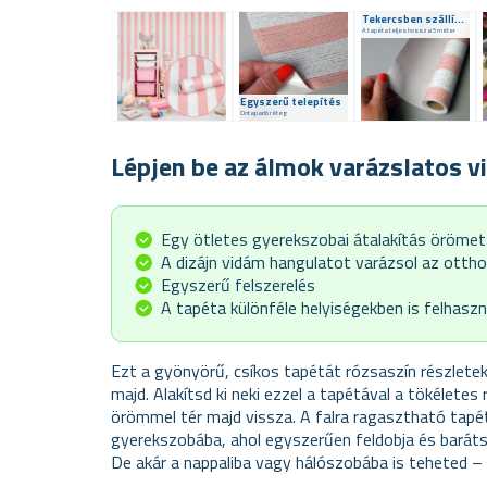
Tekercsben szállítva
A tapéta teljes hossza 5 méter
Egyszerű telepítés
Öntapadó réteg
Lépjen be az álmok varázslatos v
Egy ötletes gyerekszobai átalakítás örömet
A dizájn vidám hangulatot varázsol az otth
Egyszerű felszerelés
A tapéta különféle helyiségekben is felhasz
Ezt a gyönyörű, csíkos tapétát rózsaszín részlete
majd. Alakítsd ki neki ezzel a tapétával a tökélete
örömmel tér majd vissza. A falra ragasztható tapét
gyerekszobába, ahol egyszerűen feldobja és baráts
De akár a nappaliba vagy hálószobába is teheted – h