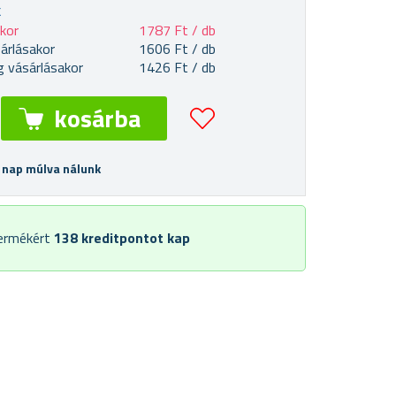
k
akor
1787 Ft / db
árlásakor
1606 Ft / db
 vásárlásakor
1426 Ft / db
 nap múlva nálunk
termékért
138
kreditpontot kap