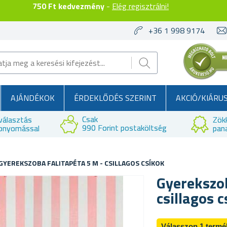
750 Ft kedvezmény
-
Elég regisztrálni!
+36 1 998 9174
AJÁNDÉKOK
ÉRDEKLŐDÉS SZERINT
AKCIÓ/KIÁRU
Csak
választás
Zök
990 Forint postaköltség
bnyomással
pan
GYEREKSZOBA FALITAPÉTA 5 M - CSILLAGOS CSÍKOK
Gyerekszob
csillagos 
Válasszon 1 termé