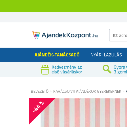
AJÁNDÉK-TANÁCSADÓ
NYÁRI LAZULÁS
Kedvezmény az
Gyors 
első vásárláskor
3 gom
BEVEZETŐ
KARÁCSONYI AJÁNDÉKOK GYEREKEKNEK
-44 %