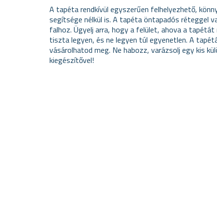
A tapéta rendkívül egyszerűen felhelyezhető, kön
segítsége nélkül is. A tapéta öntapadós réteggel v
falhoz. Ügyelj arra, hogy a felület, ahova a tapétá
tiszta legyen, és ne legyen túl egyenetlen. A tapé
vásárolhatod meg. Ne habozz, varázsolj egy kis kü
kiegészítővel!