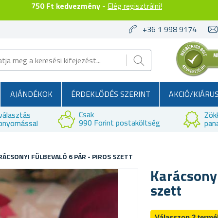
750 Ft kedvezmény
-
Elég regisztrálni!
+36 1 998 9174
AJÁNDÉKOK
ÉRDEKLŐDÉS SZERINT
AKCIÓ/KIÁRU
Csak
választás
Zök
990 Forint postaköltség
bnyomással
pan
RÁCSONYI FÜLBEVALÓ 6 PÁR - PIROS SZETT
Karácsonyi
szett
Válasszon 2 termé