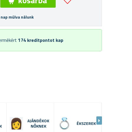
 nap múlva nálunk
termékért
174
kreditpontot kap
AJÁNDÉKOK
ÉKSZEREK
FÜLBE
K
NŐKNEK