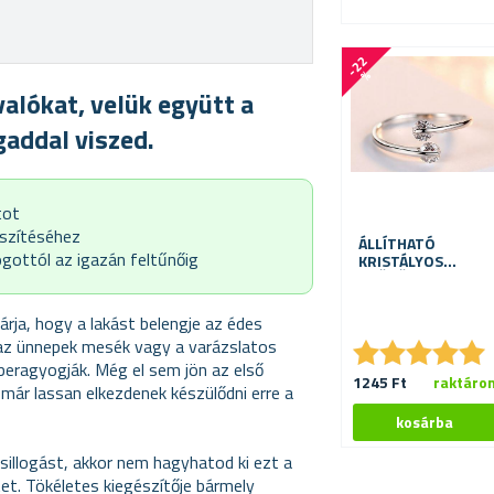
-
2
2
%
valókat, velük együtt a
gaddal viszed.
tot
észítéséhez
ÁLLÍTHATÓ
gottól az igazán feltűnőig
KRISTÁLYOS
GYŰRŰ
árja, hogy a lakást belengje az édes
★
★
★
★
★
★
★
★
★
★
 az ünnepek mesék vagy a varázslatos
beragyogják. Még el sem jön az első
1245 Ft
raktáro
már lassan elkezdenek készülődni erre a
sillogást, akkor nem hagyhatod ki ezt a
tet. Tökéletes kiegészítője bármely