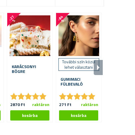
-
2
7
-
8
4
-
3
1
%
%
%
További szín közül
KARÁCSONYI
NÉGYSZINTE
lehet választani
BÖGRE
ELFORGATHA
TÜKRÖS
GUMIMACI
ÉKSZERTART
FÜLBEVALÓ
★
★
★
★
★
★
★
★
★
★
★
★
★
★
★
★
★
★
★
★
★
★
★
★
★
★
n
2870 Ft
raktáron
271 Ft
raktáron
2689 Ft
ra