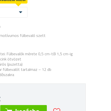
a
 motívumos fülbevaló szett
ei: Fülbevalók mérete 0,5 cm-től 1,5 cm-ig
 cink ötvözet
rós (puzetta)
r fülbevalót tartalmaz – 12 db
időszakra
t