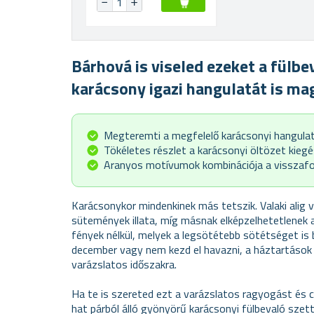
Bárhová is viseled ezeket a fülbe
karácsony igazi hangulatát is ma
Megteremti a megfelelő karácsonyi hangula
Tökéletes részlet a karácsonyi öltözet kieg
Aranyos motívumok kombinációja a visszafo
Karácsonykor mindenkinek más tetszik. Valaki alig v
sütemények illata, míg másnak elképzelhetetlenek
fények nélkül, melyek a legsötétebb sötétséget is 
december vagy nem kezd el havazni, a háztartások 
varázslatos időszakra.
Ha te is szereted ezt a varázslatos ragyogást és c
hat párból álló gyönyörű karácsonyi fülbevaló szet