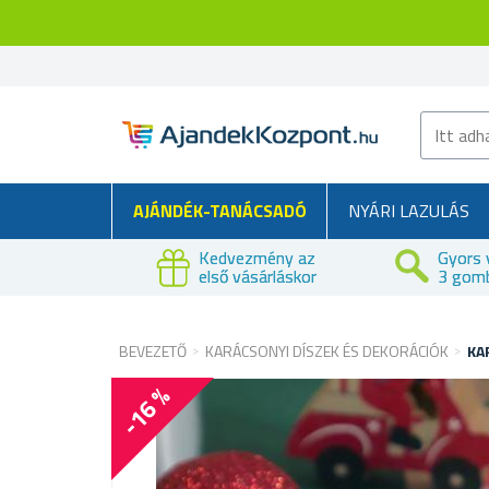
AJÁNDÉK-TANÁCSADÓ
NYÁRI LAZULÁS
Kedvezmény az
Gyors 
első vásárláskor
3 gom
BEVEZETŐ
KARÁCSONYI DÍSZEK ÉS DEKORÁCIÓK
KA
-16 %