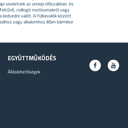
pi viseletnek az ünnepi időszakban, és
feltűnő, csillogó motívumokról vagy
a kedvedre valót. A fülbevalók között
todhoz vagy alkalomhoz illően bármikor
EGYÜTTMŰKÖDÉS
Álláslehetőségek