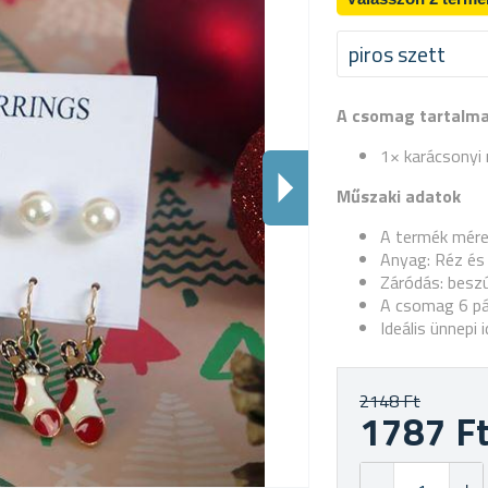
piros szett
A csomag tartalm
1× karácsonyi
Műszaki adatok
A termék méret
Anyag: Réz és
Záródás: beszú
A csomag 6 pá
Ideális ünnepi 
2148 Ft
1787 F