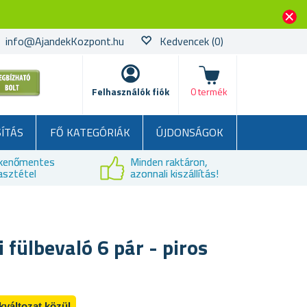
info@AjandekKozpont.hu
Kedvencek
(0)
kosár
Felhasználók fiók
0 termék
SÍTÁS
FŐ KATEGÓRIÁK
ÚJDONSÁGOK
kenőmentes
Minden raktáron,
asztétel
azonnali kiszállítás!
 fülbevaló 6 pár - piros
kváltozat közül