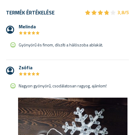
★
★
★
★
★
★
★
★
★
★
TERMÉK ÉRTÉKELÉSE
3,8/5
Melinda
★
★
★
★
★
★
★
★
★
★
Gyönyörű és finom, díszíti a hálószoba ablakát.
Zsófia
★
★
★
★
★
★
★
★
★
★
Nagyon gyönyörű, csodálatosan ragyog, ajánlom!