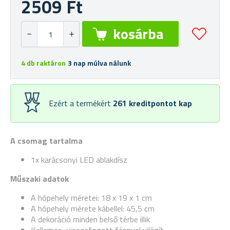
2509 Ft
4 db raktáron
3 nap múlva nálunk
Ezért a termékért
261
kreditpontot kap
A csomag tartalma
1x karácsonyi LED ablakdísz
Műszaki adatok
A hópehely méretei: 18 x 19 x 1 cm
A hópehely mérete kábellel: 45,5 cm
A dekoráció minden belső térbe illik