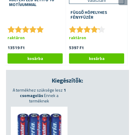
választani
MOTÍVUMMAL
F
FÜGGŐ HÓPELYHES
FÉNYFÜZÉR
★
★
★
★
★
★
★
★
★
★
★
★
★
★
★
★
★
★
★
★
raktáron
raktáron
ra
13519 Ft
5397 Ft
53
Kiegészítők:
A termékhez szüksége lesz
1
csomagolás
Ennek a
terméknek