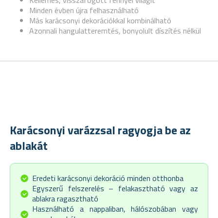
Kellemes, visszafogott fénnyel világít
Minden évben újra felhasználható
Más karácsonyi dekorációkkal kombinálható
Azonnali hangulatteremtés, bonyolult díszítés nélkül
Karácsonyi varázzsal ragyogja be az
ablakát
Eredeti karácsonyi dekoráció minden otthonba
Egyszerű felszerelés – felakasztható vagy az
ablakra ragasztható
Használható a nappaliban, hálószobában vagy