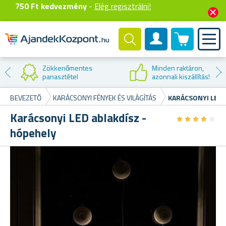
750 Ft kedvezmény
-
Elég regisztrálni!
0 termék
Felhasználók fiók
Zökkenőmentes
Minden raktáron,
panasztétel
azonnali kiszállítás!
BEVEZETŐ
KARÁCSONYI FÉNYEK ÉS VILÁGÍTÁS
KARÁCSONYI LED 
Karácsonyi LED ablakdísz -
★
★
★
★
★
★
★
★
★
★
hópehely