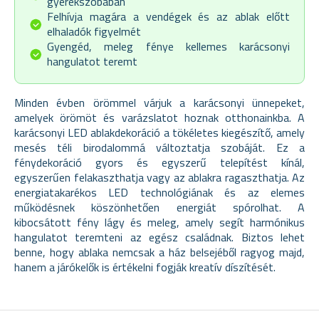
gyerekszobában
Felhívja magára a vendégek és az ablak előtt
elhaladók figyelmét
Gyengéd, meleg fénye kellemes karácsonyi
hangulatot teremt
Minden évben örömmel várjuk a karácsonyi ünnepeket,
amelyek örömöt és varázslatot hoznak otthonainkba. A
karácsonyi LED ablakdekoráció a tökéletes kiegészítő, amely
mesés téli birodalommá változtatja szobáját. Ez a
fénydekoráció gyors és egyszerű telepítést kínál,
egyszerűen felakaszthatja vagy az ablakra ragaszthatja. Az
energiatakarékos LED technológiának és az elemes
működésnek köszönhetően energiát spórolhat. A
kibocsátott fény lágy és meleg, amely segít harmónikus
hangulatot teremteni az egész családnak. Biztos lehet
benne, hogy ablaka nemcsak a ház belsejéből ragyog majd,
hanem a járókelők is értékelni fogják kreatív díszítését.