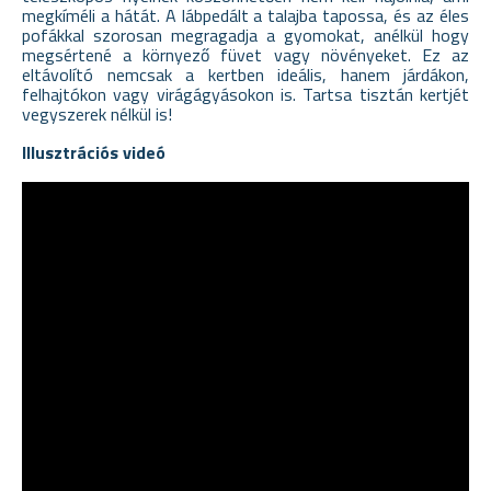
megkíméli a hátát. A lábpedált a talajba tapossa, és az éles
pofákkal szorosan megragadja a gyomokat, anélkül hogy
megsértené a környező füvet vagy növényeket. Ez az
eltávolító nemcsak a kertben ideális, hanem járdákon,
felhajtókon vagy virágágyásokon is. Tartsa tisztán kertjét
vegyszerek nélkül is!
Illusztrációs videó