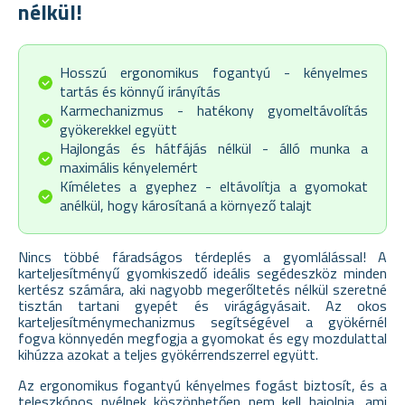
nélkül!
Hosszú ergonomikus fogantyú - kényelmes
tartás és könnyű irányítás
Karmechanizmus - hatékony gyomeltávolítás
gyökerekkel együtt
Hajlongás és hátfájás nélkül - álló munka a
maximális kényelemért
Kíméletes a gyephez - eltávolítja a gyomokat
anélkül, hogy károsítaná a környező talajt
Nincs többé fáradságos térdeplés a gyomlálással! A
karteljesítményű gyomkiszedő ideális segédeszköz minden
kertész számára, aki nagyobb megerőltetés nélkül szeretné
tisztán tartani gyepét és virágágyásait. Az okos
karteljesítménymechanizmus segítségével a gyökérnél
fogva könnyedén megfogja a gyomokat és egy mozdulattal
kihúzza azokat a teljes gyökérrendszerrel együtt.
Az ergonomikus fogantyú kényelmes fogást biztosít, és a
teleszkópos nyélnek köszönhetően nem kell hajolnia, ami