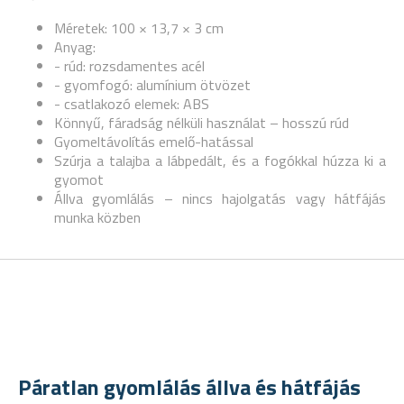
Méretek: 100 × 13,7 × 3 cm
Anyag:
- rúd: rozsdamentes acél
- gyomfogó: alumínium ötvözet
- csatlakozó elemek: ABS
Könnyű, fáradság nélküli használat – hosszú rúd
Gyomeltávolítás emelő-hatással
Szúrja a talajba a lábpedált, és a fogókkal húzza ki a
gyomot
Állva gyomlálás – nincs hajolgatás vagy hátfájás
munka közben
Páratlan gyomlálás állva és hátfájás