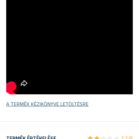
A TERMÉK KÉZIKÖNYVE LETÖLTÉSRE
★
★
★
★
★
★
★
★
★
★
TERMÉK ÉRTÉKELÉSE
2,2/5