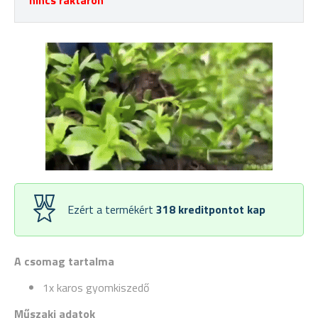
nincs raktáron
Ezért a termékért
318
kreditpontot kap
A csomag tartalma
1x karos gyomkiszedő
Műszaki adatok