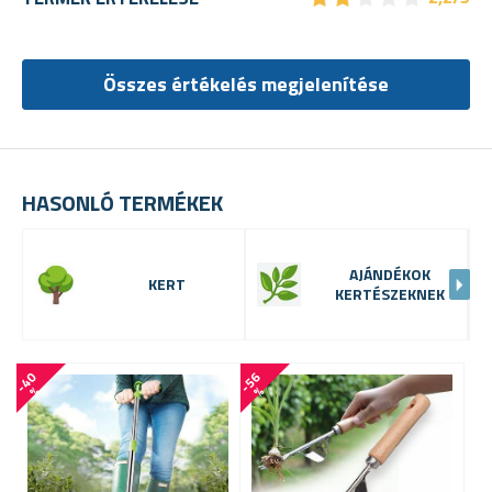
Összes értékelés megjelenítése
HASONLÓ TERMÉKEK
AJÁNDÉKOK
KERT
KERTÉSZEKNEK
-
4
0
-
5
6
-
3
3
%
%