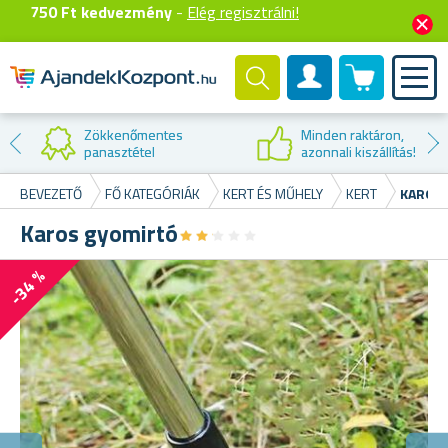
750 Ft kedvezmény
-
Elég regisztrálni!
0 termék
Felhasználók fiók
Kedvezmény az
első vásárláskor
BEVEZETŐ
FŐ KATEGÓRIÁK
KERT ÉS MŰHELY
KERT
KAROS
Karos gyomirtó
★
★
★
★
★
★
★
★
★
★
-34 %