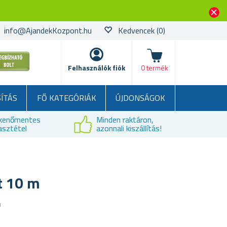
info@AjandekKozpont.hu
Kedvencek
(0)
kosár
Felhasználók fiók
0 termék
SÍTÁS
FŐ KATEGÓRIÁK
ÚJDONSÁGOK
kenőmentes
Minden raktáron,
asztétel
azonnali kiszállítás!
t 10 m
a