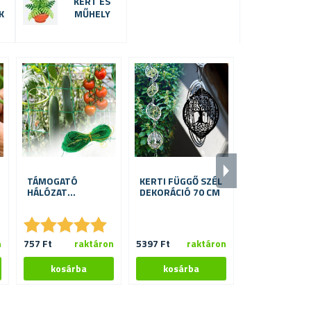
KERT ÉS
K
MŰHELY
-
4
0
%
TÁMOGATÓ
KERTI FÜGGŐ SZÉL
GYOMIRTÓ B
OK
HÁLÓZAT
DEKORÁCIÓ 70 CM
ZÖLDSÉG- ÉS
VIRÁGTERMESZTÉSHEZ
★
★
★
★
★
★
★
★
★
★
★
★
★
★
★
★
n
757 Ft
raktáron
5397 Ft
raktáron
4314 Ft
ra