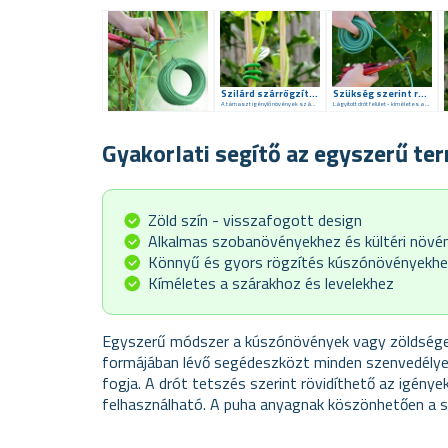
Szilárd szárrögzítés
Szükség szerint rövidítés
A támaszt igénylő növények számára
Lágyított drót felület - kíméletes a növényekhez
Gyakorlati segítő az egyszerű t
Zöld szín - visszafogott design
Alkalmas szobanövényekhez és kültéri növé
Könnyű és gyors rögzítés kúszónövényekh
Kíméletes a szárakhoz és levelekhez
Egyszerű módszer a kúszónövények vagy zöldségek 
formájában lévő segédeszközt minden szenvedélye
fogja. A drót tetszés szerint rövidíthető az igény
felhasználható. A puha anyagnak köszönhetően a sz