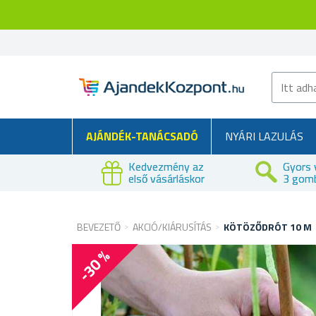
AJÁNDÉK-TANÁCSADÓ
NYÁRI LAZULÁS
Kedvezmény az
Gyors 
első vásárláskor
3 gom
BEVEZETŐ
AKCIÓ/KIÁRUSÍTÁS
KÖTÖZŐDRÓT 10 M
-30 %