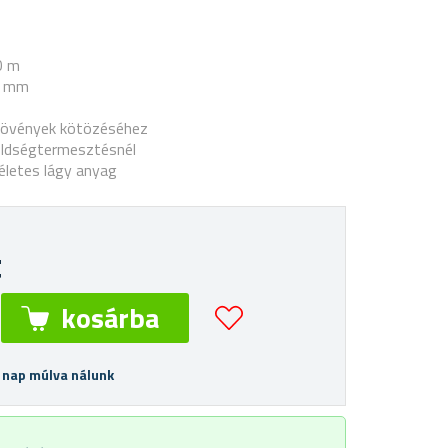
0 m
5 mm
növények kötözéséhez
ldségtermesztésnél
életes lágy anyag
t
 nap múlva nálunk