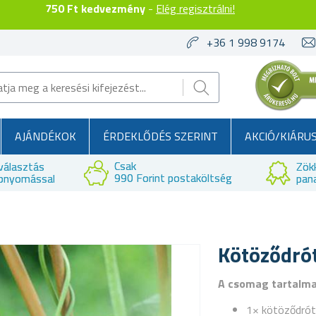
750 Ft kedvezmény
-
Elég regisztrálni!
+36 1 998 9174
AJÁNDÉKOK
ÉRDEKLŐDÉS SZERINT
AKCIÓ/KIÁRU
Csak
választás
Zök
990 Forint postaköltség
bnyomással
pan
Kötöződró
A csomag tartalm
1× kötöződrót