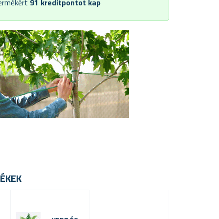
termékért
91
kreditpontot kap
ÉKEK