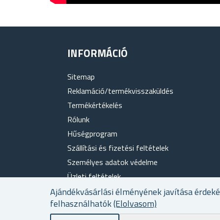
INFORMÁCIÓ
Sitemap
Reklamáció/termékvisszaküldés
Termékértékelés
Rólunk
Hűségprogram
Szállítási és fizetési feltételek
Személyes adatok védelme
Üzleti feltételek
Sütik használata
Ajándékvásárlási élményének javítása érdek
felhasználhatók
(Elolvasom)
Elérhetőség