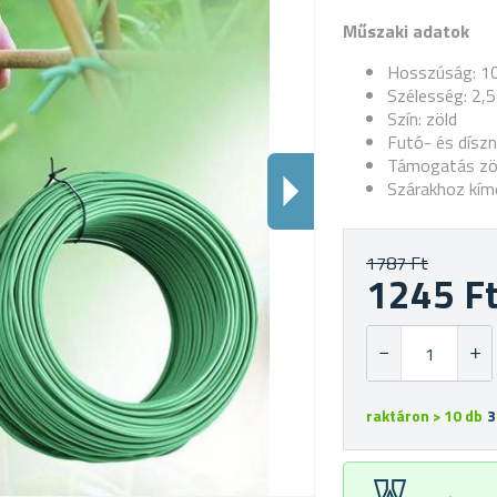
Műszaki adatok
Hosszúság: 1
Szélesség: 2,
Szín: zöld
Futó- és dísz
Támogatás zö
Szárakhoz kím
1787 Ft
1245 F
raktáron > 10 db
3