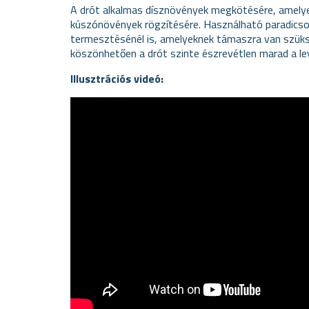
A drót alkalmas dísznövények megkötésére, amely
kúszónövények rögzítésére. Használható paradics
termesztésénél is, amelyeknek támaszra van szüks
köszönhetően a drót szinte észrevétlen marad a le
Illusztrációs videó: