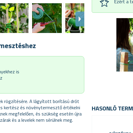
Ezért a 
ermesztéshez
nyekhez is
ez
rögzítésére. A lágyított borítású drót
HASONLÓ TERM
s kertész és növénytermesztő értékelni
eknek megfelelően, és szükség esetén újra
árak és a levelek nem sérülnek meg.