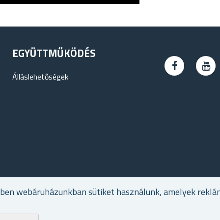
EGYÜTTMŰKÖDÉS
Álláslehetőségek
ében webáruházunkban sütiket használunk, amelyek reklá